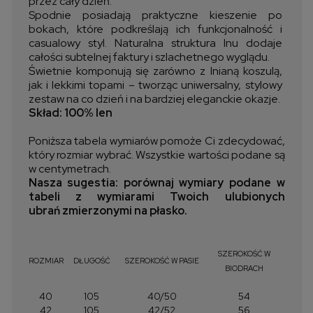
przez cały dzień.
Spodnie posiadają praktyczne kieszenie po
bokach, które podkreślają ich funkcjonalność i
casualowy styl. Naturalna struktura lnu dodaje
całości subtelnej faktury i szlachetnego wyglądu.
Świetnie komponują się zarówno z lnianą koszulą,
jak i lekkimi topami – tworząc uniwersalny, stylowy
zestaw na co dzień i na bardziej eleganckie okazje.
Skład: 100% len
Poniższa tabela wymiarów pomoże Ci zdecydować,
który rozmiar wybrać. Wszystkie wartości podane są
w centymetrach.
Nasza sugestia: porównaj wymiary podane w
tabeli z wymiarami Twoich ulubionych
ubrań zmierzonymi na płasko.
SZEROKOŚĆ W
ROZMIAR
DŁUGOŚĆ
SZEROKOŚĆ W PASIE
BIODRACH
40
105
40/50
54
42
105
42/52
56