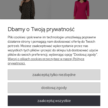
Dbamy o Twoją prywatność
Pliki cookies i pokrewne im technologie umożliwiają poprawne
‹
›
działanie strony i pomagają nam dostosować ofertę do Twoich
potrzeb. Możesz zaakceptować wykorzystanie przez nas
wszystkich tych plików i przejść do sklepu lub dostosować użycie
plików do swoich preferencji, wybierając opcję "Dostosuj zgody".
Sukienka z falbaną i
Sukienka z dekoltem w
Więcej o plikach cookies przeczytasz w naszej Polityce
bufiastym rękawem w
serek, fuksja 566
prywatności.
grochy 577
299,00 zł
579,00 zł
zaakceptuj tylko niezbędne
405,30 zł
dostosuj zgody
Regulaminy
zaakceptuj wszystkie
Obsługa zamówień