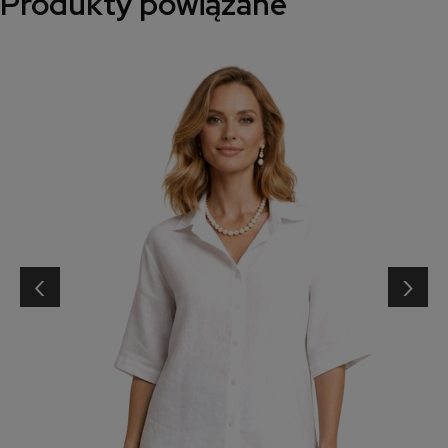
Produkty powiązane
‹
›