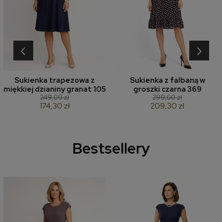
‹
›
Sukienka trapezowa z
Sukienka z falbaną w
miękkiej dzianiny granat 105
groszki czarna 369
249,00 zł
299,00 zł
174,30 zł
209,30 zł
Bestsellery