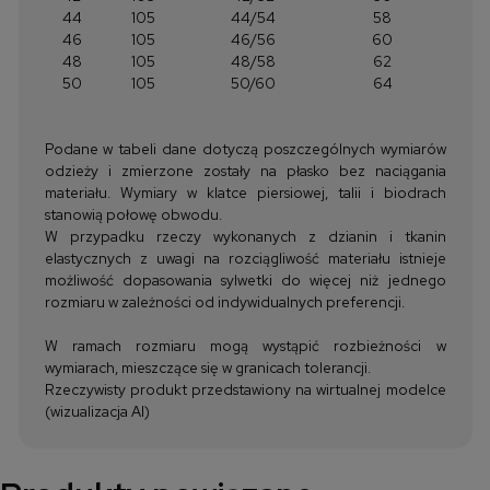
44
105
44/54
58
46
105
46/56
60
48
105
48/58
62
50
105
50/60
64
Podane w tabeli dane dotyczą poszczególnych wymiarów
odzieży i zmierzone zostały na płasko bez naciągania
materiału. Wymiary w klatce piersiowej, talii i biodrach
stanowią połowę obwodu.
W przypadku rzeczy wykonanych z dzianin i tkanin
elastycznych z uwagi na rozciągliwość materiału istnieje
możliwość dopasowania sylwetki do więcej niż jednego
rozmiaru w zależności od indywidualnych preferencji.
W ramach rozmiaru mogą wystąpić rozbieżności w
wymiarach, mieszczące się w granicach tolerancji.
Rzeczywisty produkt przedstawiony na wirtualnej modelce
(wizualizacja AI)