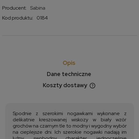
Producent:
Sabina
Kod produktu:
0184
Opis
Dane techniczne
Koszty dostawy
Cena nie zawiera ewentualnych kosztów płatności
Spodnie z szerokimi nogawkami wykonane z
delikatnie kreszowanej wiskozy w biały wzór
grochów na czarnym tle to modny i wygodny wybór
na cieplejsze dni. Ich szerokie nogawki nadają im
luźny, swobodny charakter, jednocześnie