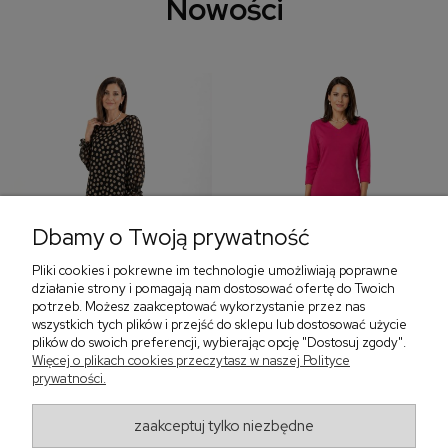
Nowości
Dbamy o Twoją prywatność
Pliki cookies i pokrewne im technologie umożliwiają poprawne
‹
›
działanie strony i pomagają nam dostosować ofertę do Twoich
potrzeb. Możesz zaakceptować wykorzystanie przez nas
wszystkich tych plików i przejść do sklepu lub dostosować użycie
plików do swoich preferencji, wybierając opcję "Dostosuj zgody".
Sukienka z falbaną i
Sukienka z dekoltem w
Więcej o plikach cookies przeczytasz w naszej Polityce
bufiastym rękawem w
serek, fuksja 566
prywatności.
grochy 577
299,00 zł
579,00 zł
zaakceptuj tylko niezbędne
405,30 zł