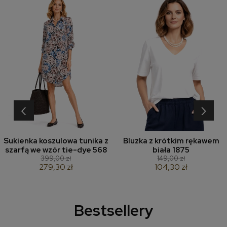
‹
›
Sukienka koszulowa tunika z
Bluzka z krótkim rękawem
szarfą we wzór tie-dye 568
biała 1875
399,00 zł
149,00 zł
279,30 zł
104,30 zł
Bestsellery