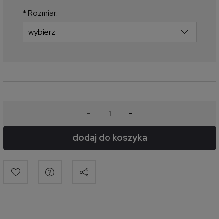
produkt pojawił się w sprzedaży.
*
Rozmiar:
-
+
dodaj do koszyka