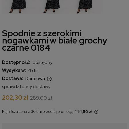
Spodnie z szerokimi
nogawkami w białe grochy
czarne 0184
Dostępność:
dostępny
Wysyłka w:
4 dni
Dostawa:
Darmowa
Cena nie zawiera ewentualnych kosztów płatności
sprawdź formy dostawy
202,30 zł
289,00 zł
Najniższa cena z 30 dni przed tą promocją:
144,50 zł
Jeżeli produkt jest sprzedawany
krócej niż 30 dni, wyświetlana jest
najniższa cena od momentu, kiedy