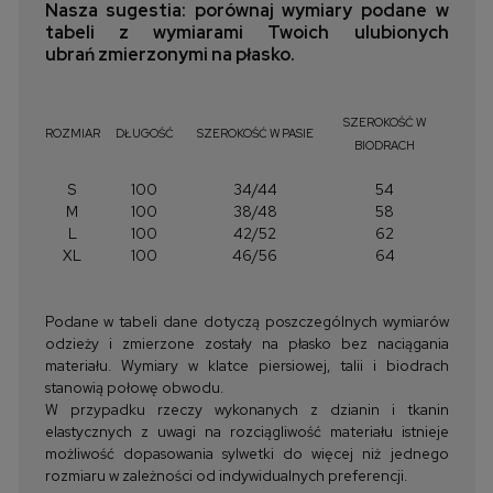
Nasza sugestia: porównaj wymiary podane w
tabeli z wymiarami Twoich ulubionych
ubrań zmierzonymi na płasko.
SZEROKOŚĆ W
ROZMIAR
DŁUGOŚĆ
SZEROKOŚĆ W PASIE
BIODRACH
S
100
34/44
54
M
100
38/48
58
L
100
42/52
62
XL
100
46/56
64
Podane w tabeli dane dotyczą poszczególnych wymiarów
odzieży i zmierzone zostały na płasko bez naciągania
materiału. Wymiary w klatce piersiowej, talii i biodrach
stanowią połowę obwodu.
W przypadku rzeczy wykonanych z dzianin i tkanin
elastycznych z uwagi na rozciągliwość materiału istnieje
możliwość dopasowania sylwetki do więcej niż jednego
rozmiaru w zależności od indywidualnych preferencji.