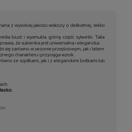
a nie zawiera ewentualnych
ztów płatności
a z wysokiej jakości wiskozy o delikatnej, lekko
la biust i wysmukla górną część sylwetki. Talia
wia, że sukienka jest uniwersalna i elegancka.
i się zarówno w sezonie przejściowym, jak i latem.
nego charakteru i przyciąga wzrok.
ówno ze szpilkami, jak i z eleganckimi botkami lub
ach.
łasko.
ZYI