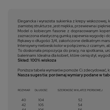
Elegancka i wyrazista sukienka z krepy wiskozowej,
ziarnistej strukturze, jest miękka, przewiewna i piękni
Model o kobiecym fasonie z dopracowanym kopertow
zaznaczona elastyczną gumką zapewnia wygodę i dopa
Rękawy o długości 3/4, zakończone delikatnym marszcz
Intensywny niebieski kolor w połączeniu z czarnym,
To doskonała propozycja do pracy, na spotkania, uroc
balerinami. Idealna dla kobiet, które cenią styl, wygod
Skład: 100% wiskoza
Poniższa tabela wymiarów pomoże Ci zdecydować, kt
Nasza sugestia: porównaj wymiary podane w tabe
ROZMIAR
DŁUGOŚĆ
SZEROKOŚĆ W KLATCE PIERSIOWEJ
40
104
52
42
105
54
44
106
56