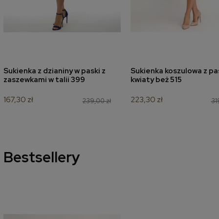
Sukienka z dzianiny w paski z
Sukienka koszulowa z p
dodaj do koszyka
dodaj do koszyk
zaszewkami w talii 399
kwiaty beż 515
167,30 zł
223,30 zł
239,00 zł
31
Bestsellery