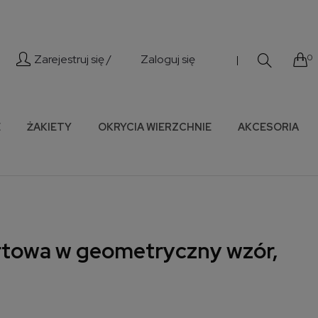
Zarejestruj się /
Zaloguj się
0
|
E
ŻAKIETY
OKRYCIA WIERZCHNIE
AKCESORIA
rtowa w geometryczny wzór,