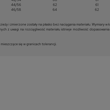
44/56
62
61
46/58
64
62
y i zmierzone zostały na płasko bez naciągania materiału. Wymiary w kla
ych z uwagi na rozciągliwość materiału istnieje możliwość dopasowania
ieszczące się w granicach tolerancji.