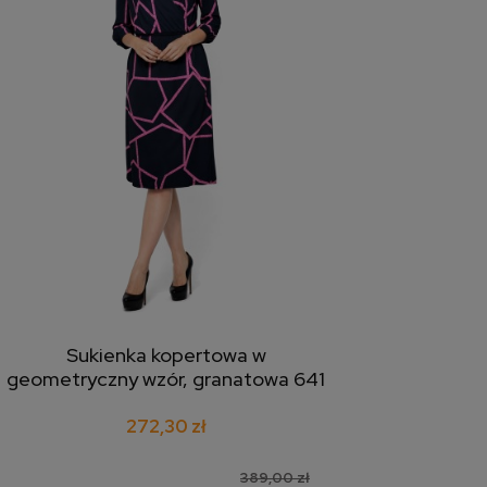
Sukienka kopertowa w
dodaj do koszyka
geometryczny wzór, granatowa 641
272,30 zł
389,00 zł