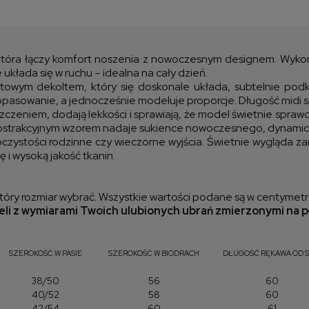
Cen
kos
 która łączy komfort noszenia z nowoczesnym designem. Wykonan
e układa się w ruchu – idealna na cały dzień.
ym dekoltem, który się doskonale układa, subtelnie podkreś
sowanie, a jednocześnie modeluje proporcje. Długość midi spra
eniem, dodają lekkości i sprawiają, że model świetnie sprawdz
 abstrakcyjnym wzorem nadaje sukience nowoczesnego, dynamicz
zystości rodzinne czy wieczorne wyjścia. Świetnie wygląda zar
ę i wysoką jakość tkanin.
óry rozmiar wybrać. Wszystkie wartości podane są w centymetr
li z wymiarami Twoich ulubionych ubrań zmierzonymi na p
SZEROKOŚĆ W PASIE
SZEROKOŚĆ W BIODRACH
DŁUGOŚĆ RĘKAWA OD S
38/50
56
60
40/52
58
60
42/54
60
61