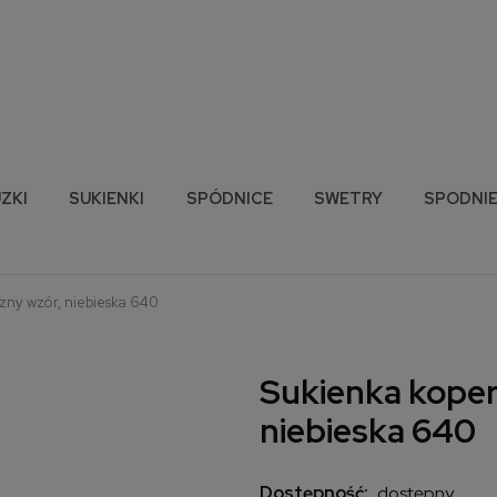
ZKI
SUKIENKI
SPÓDNICE
SWETRY
SPODNI
ny wzór, niebieska 640
Sukienka kope
niebieska 640
Dostępność:
dostępny