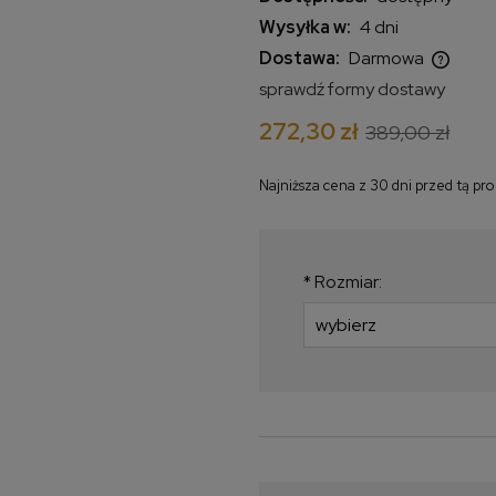
Wysyłka w:
4 dni
Dostawa:
Darmowa
sprawdź formy dostawy
Cena nie zawiera ewentualnych
272,30 zł
389,00 zł
kosztów płatności
Najniższa cena z 30 dni przed tą pr
Jeżeli produkt jes
krócej niż 30 dni, w
najniższa cena od
*
Rozmiar:
produkt pojawił się