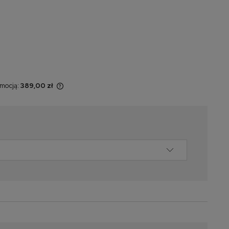
omocją:
389,00 zł
t sprzedawany
yświetlana jest
 momentu, kiedy
 w sprzedaży.