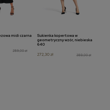
ezowa midi czarna
Sukienka kopertowa w
Sukie
do koszyka
dodaj do koszyka
geometryczny wzór, niebieska
szar
640
188,3
289,00 zł
272,30 zł
389,00 zł