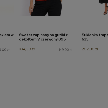
askiem w
Sweter zapinany na guziki z
Sukienka trap
a
dodaj do koszyka
dodaj 
dekoltem V czerwony 096
635
104,30 zł
202,30 zł
9,00 zł
149,00 zł