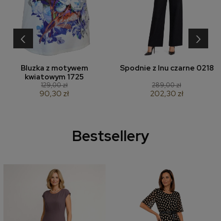
‹
›
Bluzka z motywem
Spodnie z lnu czarne 0218
kwiatowym 1725
129,00 zł
289,00 zł
90,30 zł
202,30 zł
Bestsellery