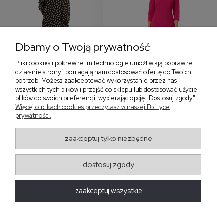
Dbamy o Twoją prywatność
Pliki cookies i pokrewne im technologie umożliwiają poprawne
‹
›
działanie strony i pomagają nam dostosować ofertę do Twoich
potrzeb. Możesz zaakceptować wykorzystanie przez nas
wszystkich tych plików i przejść do sklepu lub dostosować użycie
plików do swoich preferencji, wybierając opcję "Dostosuj zgody".
Sukienka z falbaną i
Sukienka z dekoltem w
Więcej o plikach cookies przeczytasz w naszej Polityce
bufiastym rękawem w
serek, fuksja 566
prywatności.
grochy 577
299,00 zł
579,00 zł
zaakceptuj tylko niezbędne
405,30 zł
dostosuj zgody
Regulaminy
zaakceptuj wszystkie
Obsługa zamówień
Moda Damska Sabina