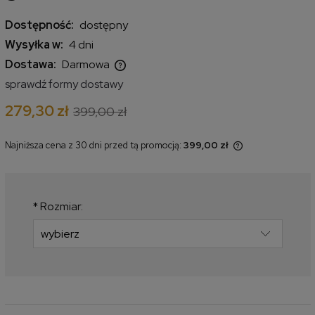
Dostępność:
dostępny
Wysyłka w:
4 dni
Dostawa:
Darmowa
Cena nie zawiera ewentualnych kosztów płatności
sprawdź formy dostawy
279,30 zł
399,00 zł
Najniższa cena z 30 dni przed tą promocją:
399,00 zł
Jeżeli produkt jest sprzedawany
krócej niż 30 dni, wyświetlana jest
najniższa cena od momentu, kiedy
produkt pojawił się w sprzedaży.
*
Rozmiar: