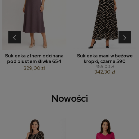
‹
›
Sukienka z lnem odcinana
Sukienka maxi w beżowe
pod biustem śliwka 654
kropki, czarna 590
489,00 zł
329,00 zł
342,30 zł
Nowości