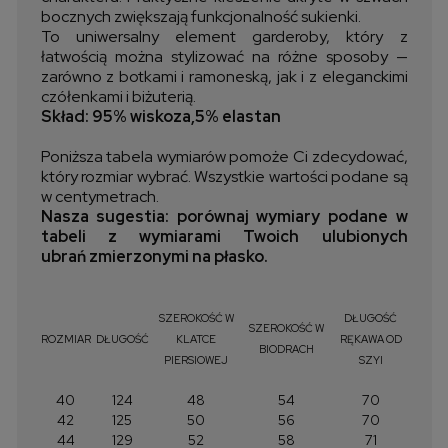
bocznych zwiększają funkcjonalność sukienki.
To uniwersalny element garderoby, który z
łatwością można stylizować na różne sposoby —
zarówno z botkami i ramoneską, jak i z eleganckimi
czółenkami i biżuterią.
Skład: 95% wiskoza,5% elastan
Poniższa tabela wymiarów pomoże Ci zdecydować,
który rozmiar wybrać. Wszystkie wartości podane są
w centymetrach.
Nasza sugestia: porównaj wymiary podane w
tabeli z wymiarami Twoich ulubionych
ubrań zmierzonymi na płasko.
SZEROKOŚĆ W
DŁUGOŚĆ
SZEROKOŚĆ W
ROZMIAR
DŁUGOŚĆ
KLATCE
RĘKAWA OD
BIODRACH
PIERSIOWEJ
SZYI
40
124
48
54
70
42
125
50
56
70
44
129
52
58
71