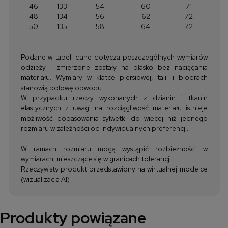
46
133
54
60
71
48
134
56
62
72
50
135
58
64
72
Podane w tabeli dane dotyczą poszczególnych wymiarów
odzieży i zmierzone zostały na płasko bez naciągania
materiału. Wymiary w klatce piersiowej, talii i biodrach
stanowią połowę obwodu.
W przypadku rzeczy wykonanych z dzianin i tkanin
elastycznych z uwagi na rozciągliwość materiału istnieje
możliwość dopasowania sylwetki do więcej niż jednego
rozmiaru w zależności od indywidualnych preferencji.
W ramach rozmiaru mogą wystąpić rozbieżności w
wymiarach, mieszczące się w granicach tolerancji.
Rzeczywisty produkt przedstawiony na wirtualnej modelce
(wizualizacja AI)
Produkty powiązane