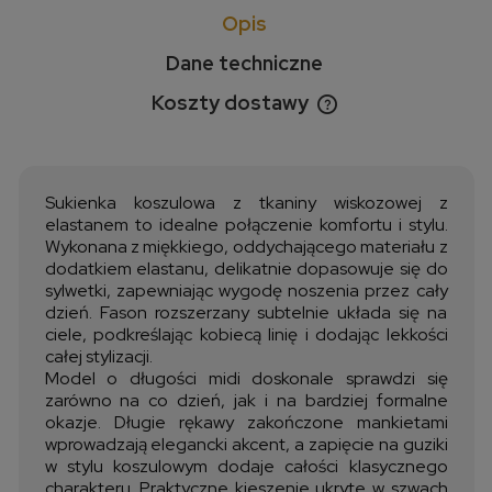
Opis
Dane techniczne
Koszty dostawy
Cena nie zawiera ewentualnych kosztów płatności
Sukienka koszulowa z tkaniny wiskozowej z
elastanem to idealne połączenie komfortu i stylu.
Wykonana z miękkiego, oddychającego materiału z
dodatkiem elastanu, delikatnie dopasowuje się do
sylwetki, zapewniając wygodę noszenia przez cały
dzień. Fason rozszerzany subtelnie układa się na
ciele, podkreślając kobiecą linię i dodając lekkości
całej stylizacji.
Model o długości midi doskonale sprawdzi się
zarówno na co dzień, jak i na bardziej formalne
okazje. Długie rękawy zakończone mankietami
wprowadzają elegancki akcent, a zapięcie na guziki
w stylu koszulowym dodaje całości klasycznego
charakteru. Praktyczne kieszenie ukryte w szwach