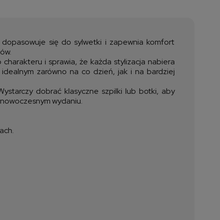
a nie zawiera ewentualnych
ztów płatności
e dopasowuje się do sylwetki i zapewnia komfort
hów.
charakteru i sprawia, że każda stylizacja nabiera
 idealnym zarówno na co dzień, jak i na bardziej
ystarczy dobrać klasyczne szpilki lub botki, aby
 w nowoczesnym wydaniu.
ach.