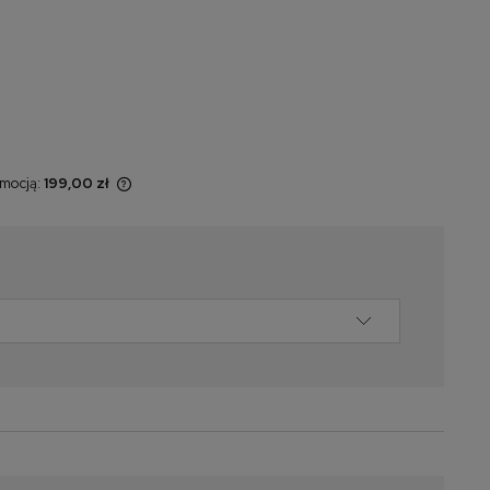
omocją:
199,00 zł
 sprzedawany
yświetlana jest
momentu, kiedy
w sprzedaży.