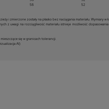
58
52
y i zmierzone zostały na płasko bez naciągania materiału. Wymiary w kla
ych z uwagi na rozciągliwość materiału istnieje możliwość dopasowania
ieszczące się w granicach tolerancji.
zualizacja AI)