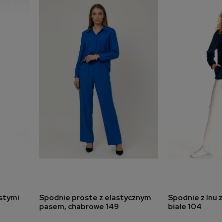
stymi
Spodnie proste z elastycznym
Spodnie z lnu 
a
dodaj do koszyka
dodaj 
2
pasem, chabrowe 149
białe 104