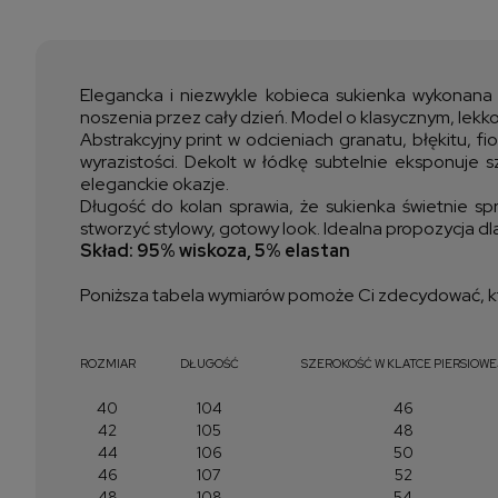
Elegancka i niezwykle kobieca sukienka wykonana z
noszenia przez cały dzień. Model o klasycznym, lekko
Abstrakcyjny print w odcieniach granatu, błękitu, f
wyrazistości. Dekolt w łódkę subtelnie eksponuje s
eleganckie okazje.
Długość do kolan sprawia, że sukienka świetnie spr
stworzyć stylowy, gotowy look. Idealna propozycja 
Skład: 95% wiskoza, 5% elastan
Poniższa tabela wymiarów pomoże Ci zdecydować, kt
ROZMIAR
DŁUGOŚĆ
SZEROKOŚĆ W KLATCE PIERSIOWE
40
104
46
42
105
48
44
106
50
46
107
52
48
108
54