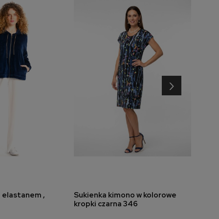
›
z elastanem ,
Sukienka kimono w kolorowe
Sukie
do koszyka
dodaj do koszyka
kropki czarna 346
rękaw