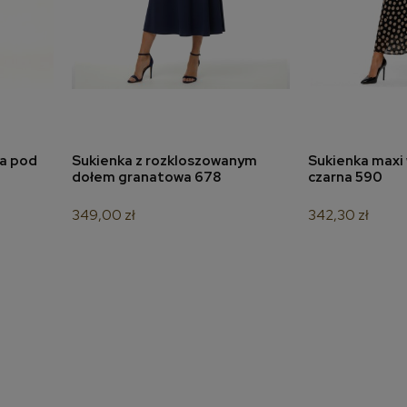
na pod
Sukienka z rozkloszowanym
Sukienka maxi 
a
dodaj do koszyka
dodaj 
dołem granatowa 678
czarna 590
349,00 zł
342,30 zł