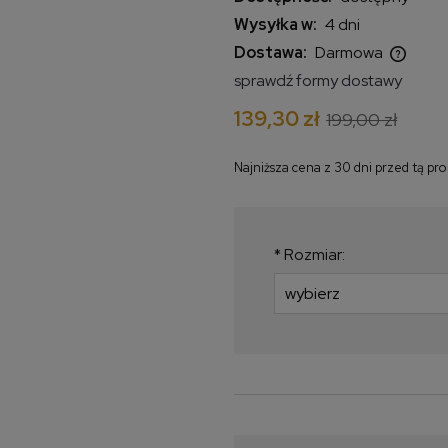
Wysyłka w:
4 dni
Dostawa:
Darmowa
sprawdź formy dostawy
Cena nie zawiera ewentualnych
139,30 zł
199,00 zł
kosztów płatności
Najniższa cena z 30 dni przed tą pr
Jeżeli produkt jest
krócej niż 30 dni, w
najniższa cena od 
*
Rozmiar:
produkt pojawił się 