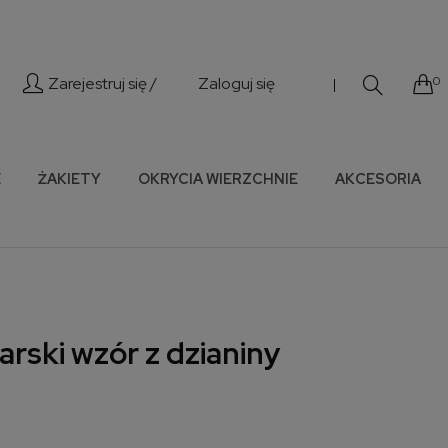
Zarejestruj się /
Zaloguj się
0
|
E
ŻAKIETY
OKRYCIA WIERZCHNIE
AKCESORIA
rski wzór z dzianiny