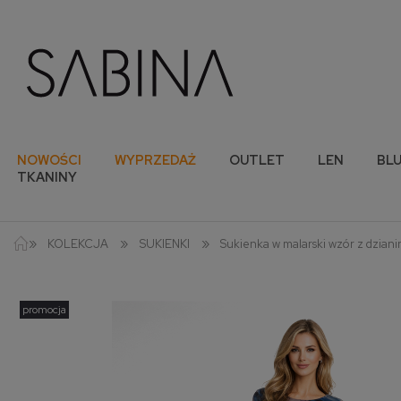
NOWOŚCI
WYPRZEDAŻ
OUTLET
LEN
BLU
TKANINY
»
»
»
KOLEKCJA
SUKIENKI
Sukienka w malarski wzór z dziani
promocja