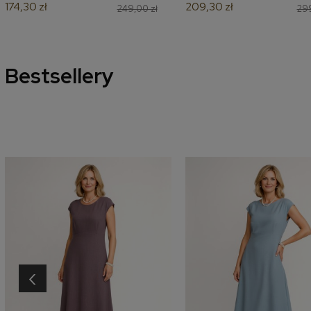
174,30 zł
209,30 zł
249,00 zł
299
Bestsellery
‹