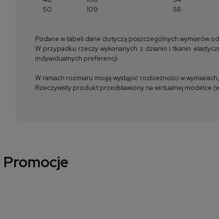
50
109
56
Podane w tabeli dane dotyczą poszczególnych wymiarów odzież
W przypadku rzeczy wykonanych z dzianin i tkanin elastyczn
indywidualnych preferencji.
W ramach rozmiaru mogą wystąpić rozbieżności w wymiarach, m
Rzeczywisty produkt przedstawiony na wirtualnej modelce (wi
Promocje