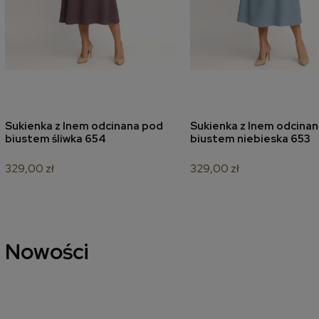
Sukienka z lnem odcinana pod
Sukienka z lnem odcina
dodaj do koszyka
dodaj do koszyk
biustem śliwka 654
biustem niebieska 653
329,00 zł
329,00 zł
Nowości