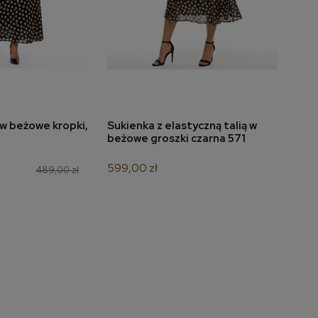
w beżowe kropki,
Sukienka z elastyczną talią w
Suki
do koszyka
dodaj do koszyka
beżowe groszki czarna 571
666
599,00 zł
349,
489,00 zł