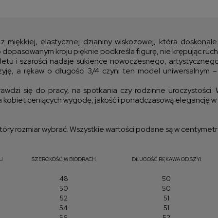
Cen
kos
 miękkiej, elastycznej dzianiny wiskozowej, która doskonal
 dopasowanym kroju pięknie podkreśla figurę, nie krępując ruc
ioletu i szarości nadaje sukience nowoczesnego, artystycznego 
zyję, a rękaw o długości 3/4 czyni ten model uniwersalnym –
awdzi się do pracy, na spotkania czy rodzinne uroczystości. W
dla kobiet ceniących wygodę, jakość i ponadczasową elegancję
óry rozmiar wybrać. Wszystkie wartości podane są w centymetr
J
SZEROKOŚĆ W BIODRACH
DŁUGOŚĆ RĘKAWA OD SZYI
48
50
50
50
52
51
54
51
56
52