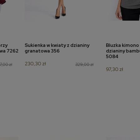
rzy
Sukienka w kwiaty z dzianiny
Bluzka kimono 
a
dodaj do koszyka
dodaj 
owa 7262
granatowa 356
dzianiny bamb
5084
230,30 zł
7,00 zł
329,00 zł
97,30 zł