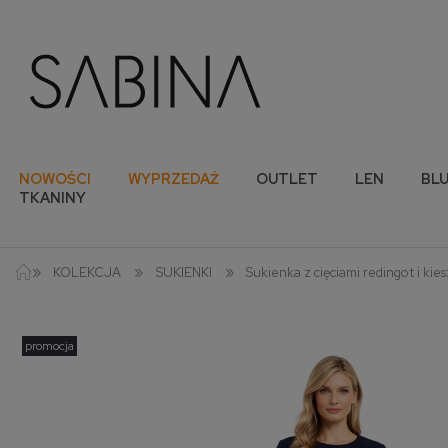
NOWOŚCI
WYPRZEDAŻ
OUTLET
LEN
BLU
TKANINY
»
»
»
KOLEKCJA
SUKIENKI
Sukienka z cięciami redingot i ki
promocja