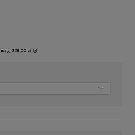
omocją:
329,00 zł
t sprzedawany
yświetlana jest
momentu, kiedy
w sprzedaży.