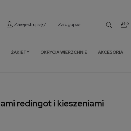
Zarejestruj się /
Zaloguj się
0
|
E
ŻAKIETY
OKRYCIA WIERZCHNIE
AKCESORIA
iami redingot i kieszeniami