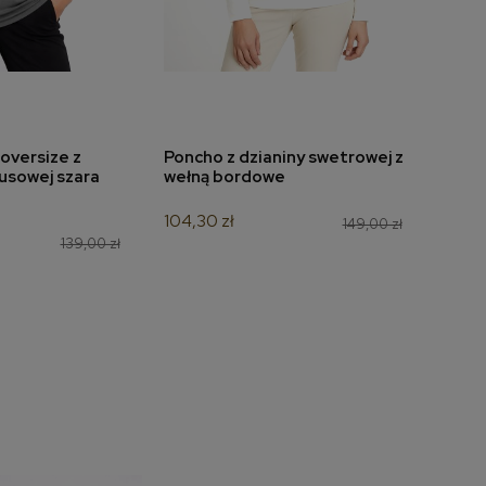
oversize z
Poncho z dzianiny swetrowej z
Bluz
do koszyka
dodaj do koszyka
usowej szara
wełną bordowe
wzór
104,30 zł
125,3
149,00 zł
139,00 zł