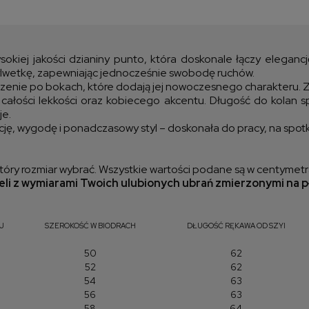
Cen
kos
okiej jakości dzianiny punto, która doskonale łączy elegan
sylwetkę, zapewniając jednocześnie swobodę ruchów.
zenie po bokach, które dodają jej nowoczesnego charakteru. Z 
 całości lekkości oraz kobiecego akcentu. Długość do kolan s
je.
cję, wygodę i ponadczasowy styl – doskonała do pracy, na spotk
óry rozmiar wybrać. Wszystkie wartości podane są w centymetr
li z wymiarami Twoich ulubionych ubrań zmierzonymi na p
J
SZEROKOŚĆ W BIODRACH
DŁUGOŚĆ RĘKAWA OD SZYI
50
62
52
62
54
63
56
63
58
64