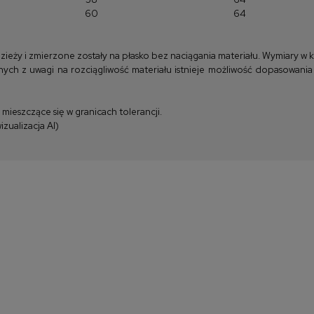
60
64
y i zmierzone zostały na płasko bez naciągania materiału. Wymiary w kla
ych z uwagi na rozciągliwość materiału istnieje możliwość dopasowania
ieszczące się w granicach tolerancji.
zualizacja AI)