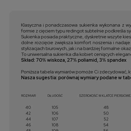
Klasyczna i ponadczasowa sukienka wykonana z wys
formie z cięciem typu redingot subtelnie podkreśla 
Sukienka posiada praktyczne, dyskretnie wszyte kies
dolne rozcięcie zwiększa komfort noszenia i nadaje
stylizacjach biurowych, jak i na bardziej formalne okaz
To uniwersalna sukienka dla kobiet ceniących elegan
Skład: 70% wiskoza, 27% poliamid, 3% spandex
Poniższa tabela wymiarów pomoże Ci zdecydować, kt
Nasza sugestia: porównaj wymiary podane w tabe
ROZMIAR
DŁUGOŚĆ
SZEROKOŚĆ W KLATCE PIERSIOWE
40
105
48
42
106
50
44
107
52
46
108
54
48
109
56