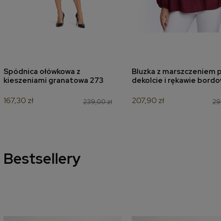
Spódnica ołówkowa z
Bluzka z marszczeniem p
dodaj do koszyka
dodaj do koszyk
kieszeniami granatowa 273
dekolcie i rękawie bord
167,30 zł
207,90 zł
239,00 zł
29
Bestsellery