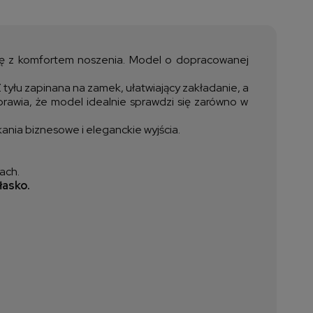
a nie zawiera ewentualnych
ztów płatności
cję z komfortem noszenia. Model o dopracowanej
tyłu zapinana na zamek, ułatwiający zakładanie, a
prawia, że model idealnie sprawdzi się zarówno w
ania biznesowe i eleganckie wyjścia.
ach.
łasko.