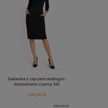
Sukienka z cięciami redingot i
dodaj do koszyka
kieszeniami czarna 361
230,30 zł
329,00 zł