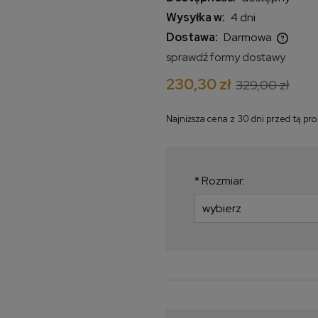
Wysyłka w:
4 dni
Dostawa:
Darmowa
sprawdź formy dostawy
Cena nie zawiera ewentualnych
230,30 zł
329,00 zł
kosztów płatności
Najniższa cena z 30 dni przed tą pr
Jeżeli produkt jes
krócej niż 30 dni, w
najniższa cena od 
*
Rozmiar:
produkt pojawił się 