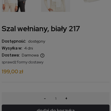
Szal wełniany, biały 217
Dostępność:
dostępny
Wysyłka w:
4 dni
Dostawa:
Darmowa
Cena nie zawiera ewentualnych kosztów płatności
sprawdź formy dostawy
199,00 zł
-
+
dodaj do koszyka