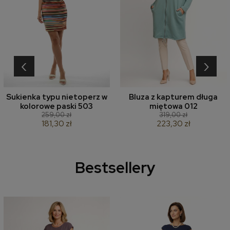
‹
›
Sukienka typu nietoperz w
Bluza z kapturem długa
kolorowe paski 503
miętowa 012
259,00 zł
319,00 zł
181,30 zł
223,30 zł
Bestsellery