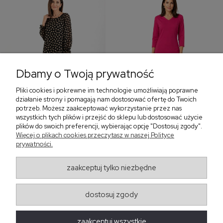
Dbamy o Twoją prywatność
Pliki cookies i pokrewne im technologie umożliwiają poprawne
‹
›
działanie strony i pomagają nam dostosować ofertę do Twoich
potrzeb. Możesz zaakceptować wykorzystanie przez nas
wszystkich tych plików i przejść do sklepu lub dostosować użycie
plików do swoich preferencji, wybierając opcję "Dostosuj zgody".
Sukienka z falbaną i
Sukienka z dekoltem w
Więcej o plikach cookies przeczytasz w naszej Polityce
bufiastym rękawem w
serek, fuksja 566
prywatności.
grochy 577
299,00 zł
579,00 zł
zaakceptuj tylko niezbędne
405,30 zł
dostosuj zgody
Regulaminy
zaakceptuj wszystkie