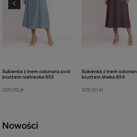
‹
Sukienka z lnem odcinana pod
Sukienka z lnem odcina
dodaj do koszyka
dodaj do koszyk
biustem niebieska 653
biustem śliwka 654
329,00 zł
329,00 zł
Nowości