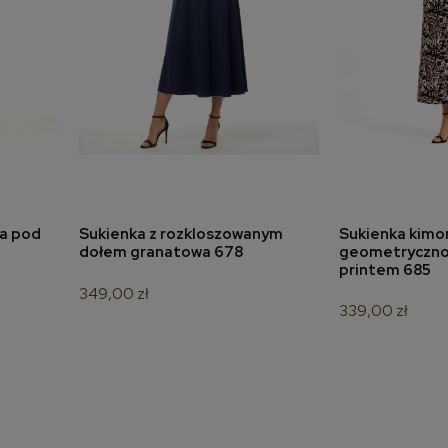
na pod
Sukienka z rozkloszowanym
Sukienka kimo
a
dodaj do koszyka
dodaj 
dołem granatowa 678
geometryczno
printem 685
349,00 zł
339,00 zł