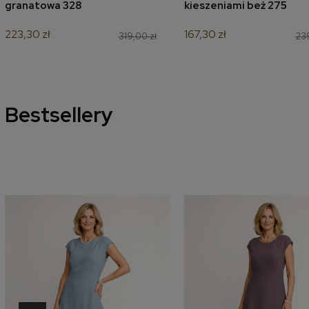
granatowa 328
kieszeniami beż 275
223,30 zł
167,30 zł
319,00 zł
239
Bestsellery