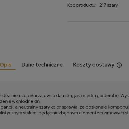
Kod produktu:
217 szary
Opis
Dane techniczne
Koszty dostawy
Cen
kos
idealnie uzupełni zarówno damską, jak i męską garderobę. Wykon
zenia w chłodne dni.
ancji, a neutralny szary kolor sprawia, że doskonale komponu
imalistycznym stylem, będąc niezbędnym elementem zimowych styl