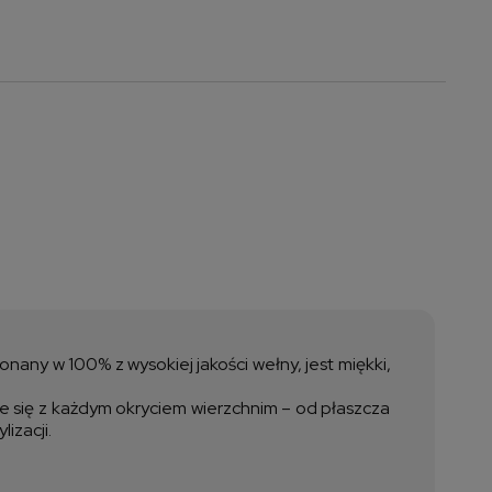
a nie zawiera ewentualnych
ztów płatności
any w 100% z wysokiej jakości wełny, jest miękki,
je się z każdym okryciem wierzchnim – od płaszcza
izacji.