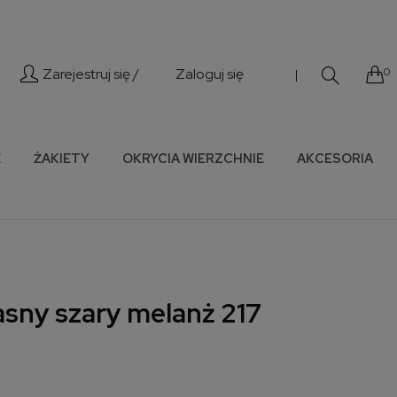
Zarejestruj się /
Zaloguj się
0
|
E
ŻAKIETY
OKRYCIA WIERZCHNIE
AKCESORIA
jasny szary melanż 217