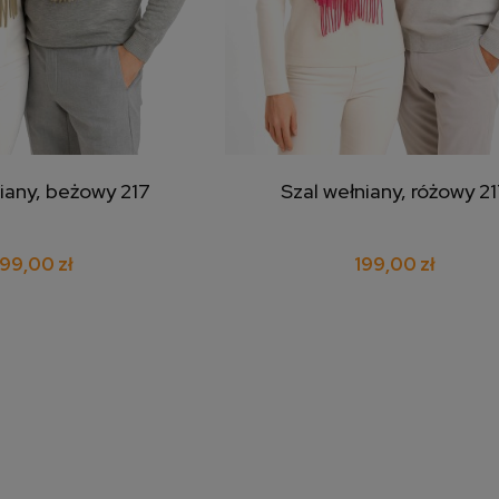
iany, beżowy 217
Szal wełniany, różowy 2
j do koszyka
dodaj do koszyka
199,00 zł
199,00 zł