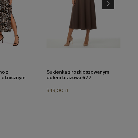
›
no z
Sukienka z rozkloszowanym
Sukie
do koszyka
dodaj do koszyka
 etnicznym
dołem brązowa 677
beżo
349,00 zł
599,