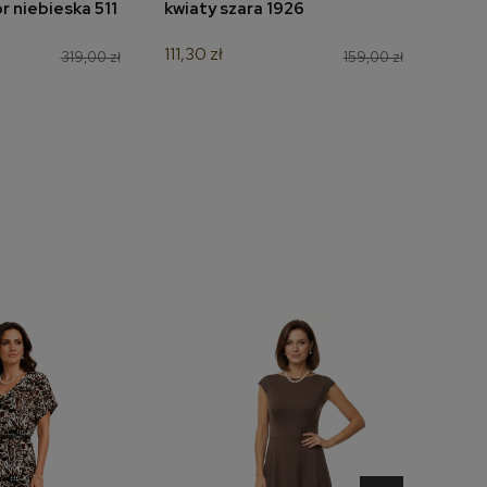
 niebieska 511
kwiaty szara 1926
bord
111,30 zł
139,3
319,00 zł
159,00 zł