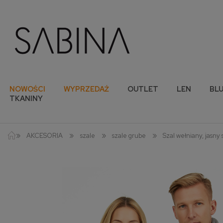
NOWOŚCI
WYPRZEDAŻ
OUTLET
LEN
BLU
TKANINY
»
»
»
»
AKCESORIA
szale
szale grube
Szal wełniany, jasny