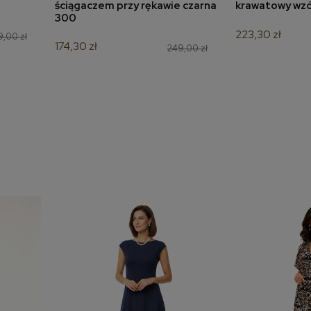
ściągaczem przy rękawie czarna
krawatowy wzór
300
223,30 zł
,00 zł
174,30 zł
249,00 zł