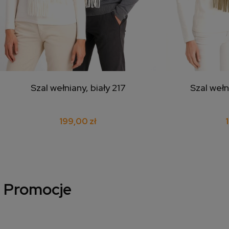
Szal wełniany, biały 217
Szal wełn
dodaj do koszyka
doda
199,00 zł
Promocje