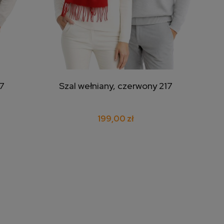
17
Szal wełniany, czerwony 217
dodaj do koszyka
199,00 zł