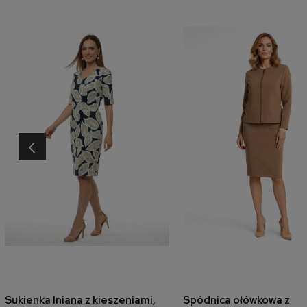
‹
Sukienka lniana z kieszeniami,
Spódnica ołówkowa z
dodaj do koszyka
dodaj do koszyk