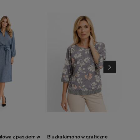
›
ulowa z paskiem w
Bluzka kimono w graficzne
Bluzk
do koszyka
dodaj do koszyka