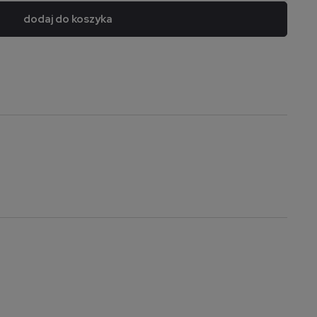
dodaj do koszyka
a nie zawiera ewentualnych