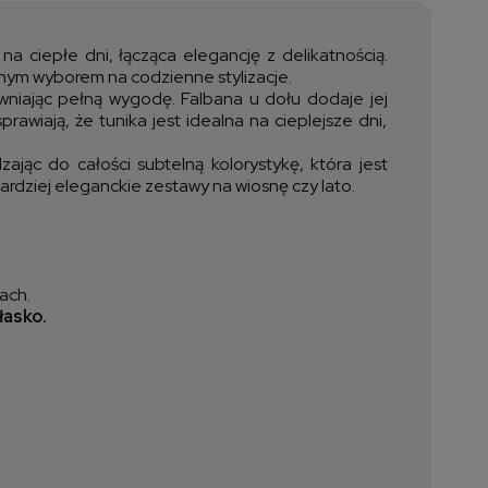
ztów płatności
 ciepłe dni, łącząca elegancję z delikatnością.
alnym wyborem na codzienne stylizacje.
ewniając pełną wygodę. Falbana u dołu dodaje jej
rawiają, że tunika jest idealna na cieplejsze dni,
ąc do całości subtelną kolorystykę, która jest
bardziej eleganckie zestawy na wiosnę czy lato.
ach.
łasko.