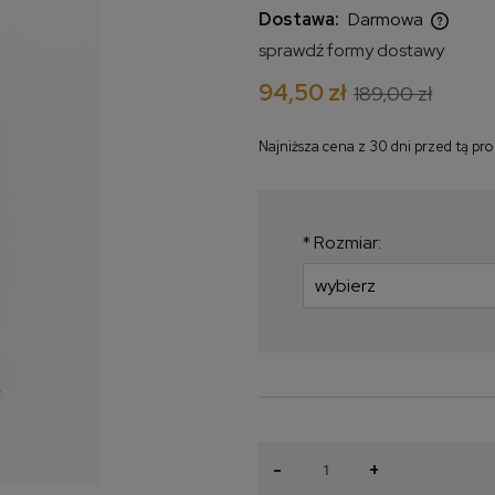
Dostawa:
Darmowa
sprawdź formy dostawy
Cena nie zawiera ewentualnych
94,50 zł
189,00 zł
kosztów płatności
Najniższa cena z 30 dni przed tą pr
Jeżeli produkt jest
krócej niż 30 dni, wy
najniższa cena od m
*
Rozmiar:
produkt pojawił się w
-
+