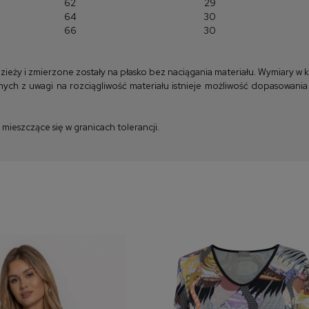
62
29
64
30
66
30
y i zmierzone zostały na płasko bez naciągania materiału. Wymiary w kla
ych z uwagi na rozciągliwość materiału istnieje możliwość dopasowania
ieszczące się w granicach tolerancji.