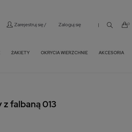
Zarejestruj się /
Zaloguj się
0
|
E
ŻAKIETY
OKRYCIA WIERZCHNIE
AKCESORIA
 z falbaną 013