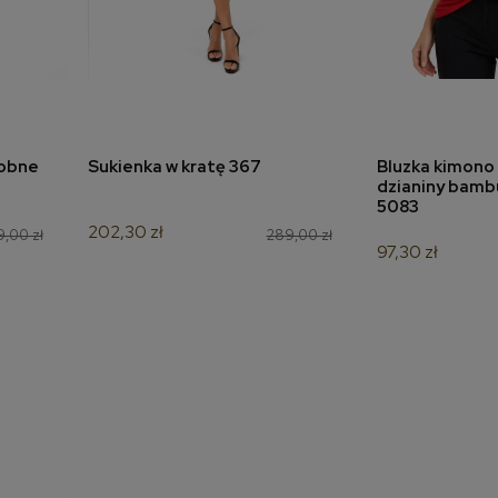
robne
Sukienka w kratę 367
Bluzka kimono 
a
dodaj do koszyka
dodaj 
dzianiny bamb
5083
202,30 zł
9,00 zł
289,00 zł
97,30 zł