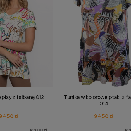
apisy z falbaną 012
Tunika w kolorowe ptaki z f
j do koszyka
dodaj do koszyka
014
94,50 zł
94,50 zł
189,00 zł
189