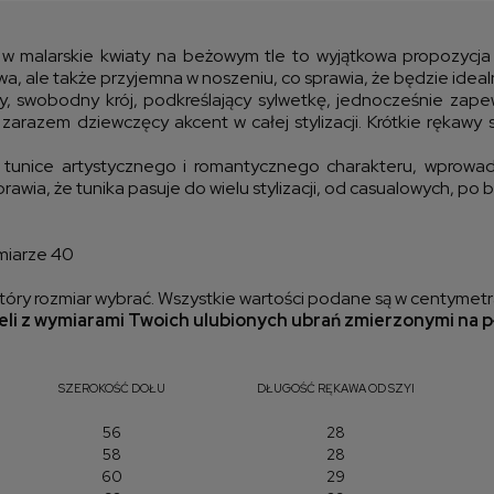
kos
w malarskie kwiaty na beżowym tle to wyjątkowa propozycja na
owa, ale także przyjemna w noszeniu, co sprawia, że będzie ide
szy, swobodny krój, podkreślający sylwetkę, jednocześnie zap
zarazem dziewczęcy akcent w całej stylizacji. Krótkie rękawy sp
unice artystycznego i romantycznego charakteru, wprowadzaj
rawia, że tunika pasuje do wielu stylizacji, od casualowych, po 
miarze 40
óry rozmiar wybrać. Wszystkie wartości podane są w centymetr
li z wymiarami Twoich ulubionych ubrań zmierzonymi na p
SZEROKOŚĆ DOŁU
DŁUGOŚĆ RĘKAWA OD SZYI
56
28
58
28
60
29