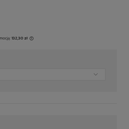
omocją:
132,30 zł
 sprzedawany
świetlana jest
omentu, kiedy
 sprzedaży.