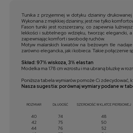
Tunika z przyjemnej w dotyku dzianiny drukowanej 
Wykonana z miękkiej dzianiny, jest nie tylko komfort
Fason tuniki jest rozszerzany, co zapewnia luźniej
lekkości i subtelnego wdzięku, tworząc elegancki, a 
zapewniając komfort i swobodę ruchów.
Motyw malarskich kwiatów na beżowym tle nadaje t
zarówno elegancka, jak i kobieca. Takie połączenie sp
Skład: 97% wiskoza, 3% elastan
Modelka ma 178 cm wzrostu i ma ubraną bluzkę w roz
Poniższa tabela wymiarów pomoże Ci zdecydować, kt
Nasza sugestia: porównaj wymiary podane w tabe
ROZMIAR
DŁUGOŚĆ
SZEROKOŚĆ W KLATCE PIERSIOWEJ
40
74
48
42
75
50
44
76
52