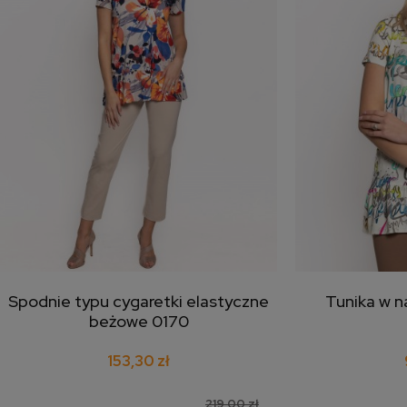
Spodnie typu cygaretki elastyczne
Tunika w n
dodaj do koszyka
doda
beżowe 0170
153,30 zł
219,00 zł