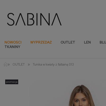
NOWOŚCI
WYPRZEDAŻ
OUTLET
LEN
BLU
TKANINY
»
»
OUTLET
Tunika w kwiaty z falbaną 013
promocja