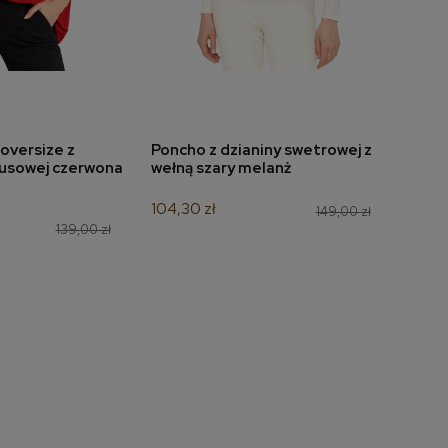
oversize z
Poncho z dzianiny swetrowej z
Bluzk
do koszyka
dodaj do koszyka
usowej czerwona
wełną szary melanż
7196
104,30 zł
132,3
149,00 zł
139,00 zł