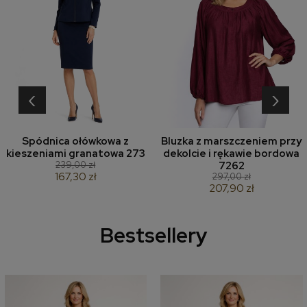
‹
›
Spódnica ołówkowa z
Bluzka z marszczeniem przy
kieszeniami granatowa 273
dekolcie i rękawie bordowa
239,00 zł
7262
167,30 zł
297,00 zł
207,90 zł
Bestsellery