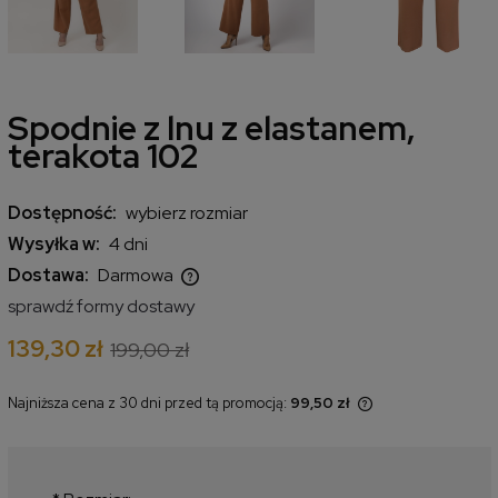
Spodnie z lnu z elastanem,
terakota 102
Dostępność:
wybierz rozmiar
Wysyłka w:
4 dni
Dostawa:
Darmowa
Cena nie zawiera ewentualnych kosztów płatności
sprawdź formy dostawy
139,30 zł
199,00 zł
Najniższa cena z 30 dni przed tą promocją:
99,50 zł
Jeżeli produkt jest sprzedawany
krócej niż 30 dni, wyświetlana jest
najniższa cena od momentu, kiedy
produkt pojawił się w sprzedaży.