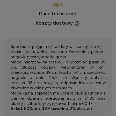
Opis
Dane techniczne
Koszty dostawy
Cena nie zawiera ewentualnych kosztów płatności
Spodnie z przyjemnej w dotyku tkaniny lnianej z
domieszką bawełny i elastanu. Kieszenie z przodu,
nogawki proste, w pasie guma.
Model mierzony na płasko - długość od pasa: 99
cm, długość nogawki wewnętrznej: 74 cm,
szerokość w pasie: 39 cm, biodra: 54 cm, szerokość
nogawki u dołu: 25,5 cm. Wymiary dotyczą
rozmiaru 38 i zmieniają się odpowiednio co 4cm w
obwodzie w kolejnych rozmiarach.
Modelka na zdjęciach ma ubraną bluzkę kimono z
cienkiej dzianiny swetrowej ecru nr 17135 oraz
bluzkę z falbanką przy rękawie, białą nr 6047
Skład: 60% len, 38% bawełna, 2% elastan