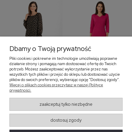
Dbamy o Twoją prywatność
Pliki cookies i pokrewne im technologie umożliwiają poprawne
‹
›
działanie strony i pomagają nam dostosować ofertę do Twoich
potrzeb. Możesz zaakceptować wykorzystanie przez nas
wszystkich tych plików i przejść do sklepu lub dostosować użycie
plików do swoich preferencji, wybierając opcję "Dostosuj zgody".
Sukienka z falbaną i
Sukienka z dekoltem w
Więcej o plikach cookies przeczytasz w naszej Polityce
bufiastym rękawem w
serek, fuksja 566
prywatności.
grochy 577
299,00 zł
579,00 zł
zaakceptuj tylko niezbędne
405,30 zł
dostosuj zgody
Regulaminy