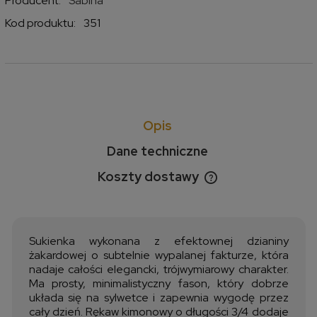
Producent:
Sabina
Kod produktu:
351
Opis
Dane techniczne
Koszty dostawy
Cena nie zawiera ewentualnych kosztów płatności
Sukienka wykonana z efektownej dzianiny
żakardowej o subtelnie wypalanej fakturze, która
nadaje całości elegancki, trójwymiarowy charakter.
Ma prosty, minimalistyczny fason, który dobrze
układa się na sylwetce i zapewnia wygodę przez
cały dzień. Rękaw kimonowy o długości 3/4 dodaje