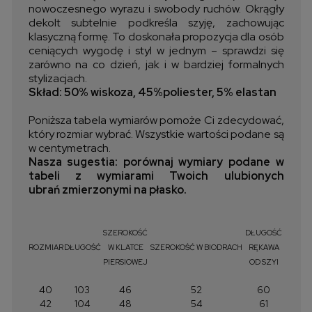
nowoczesnego wyrazu i swobody ruchów. Okrągły
dekolt subtelnie podkreśla szyję, zachowując
klasyczną formę. To doskonała propozycja dla osób
ceniących wygodę i styl w jednym – sprawdzi się
zarówno na co dzień, jak i w bardziej formalnych
stylizacjach.
Skład: 50% wiskoza, 45%poliester, 5% elastan
Poniższa tabela wymiarów pomoże Ci zdecydować,
który rozmiar wybrać. Wszystkie wartości podane są
w centymetrach.
Nasza sugestia: porównaj wymiary podane w
tabeli z wymiarami Twoich ulubionych
ubrań zmierzonymi na płasko.
SZEROKOŚĆ
DŁUGOŚĆ
ROZMIAR
DŁUGOŚĆ
W KLATCE
SZEROKOŚĆ W BIODRACH
RĘKAWA
PIERSIOWEJ
OD SZYI
40
103
46
52
60
42
104
48
54
61