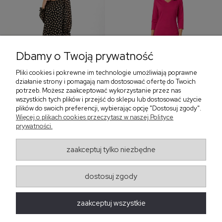
Dbamy o Twoją prywatność
Pliki cookies i pokrewne im technologie umożliwiają poprawne
‹
›
działanie strony i pomagają nam dostosować ofertę do Twoich
potrzeb. Możesz zaakceptować wykorzystanie przez nas
wszystkich tych plików i przejść do sklepu lub dostosować użycie
plików do swoich preferencji, wybierając opcję "Dostosuj zgody".
Sukienka z falbaną i
Sukienka z dekoltem w
Więcej o plikach cookies przeczytasz w naszej Polityce
bufiastym rękawem w
serek, fuksja 566
prywatności.
grochy 577
299,00 zł
579,00 zł
zaakceptuj tylko niezbędne
405,30 zł
dostosuj zgody
Regulaminy
zaakceptuj wszystkie
Obsługa zamówień