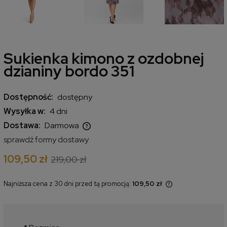
Sukienka kimono z ozdobnej
dzianiny bordo 351
Dostępność:
dostępny
Wysyłka w:
4 dni
Dostawa:
Darmowa
Cena nie zawiera ewentualnych kosztów płatności
sprawdź formy dostawy
109,50 zł
219,00 zł
Najniższa cena z 30 dni przed tą promocją:
109,50 zł
Jeżeli produkt jest sprzedawany
krócej niż 30 dni, wyświetlana jest
najniższa cena od momentu, kiedy
produkt pojawił się w sprzedaży.