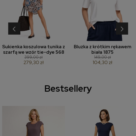
‹
›
Sukienka koszulowa tunika z
Bluzka z krótkim rękawem
szarfą we wzór tie-dye 568
biała 1875
399,00 zł
149,00 zł
279,30 zł
104,30 zł
Bestsellery