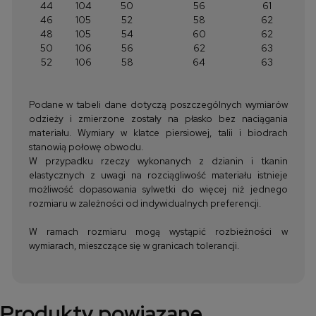
44
104
50
56
61
46
105
52
58
62
48
105
54
60
62
50
106
56
62
63
52
106
58
64
63
Podane w tabeli dane dotyczą poszczególnych wymiarów
odzieży i zmierzone zostały na płasko bez naciągania
materiału. Wymiary w klatce piersiowej, talii i biodrach
stanowią połowę obwodu.
W przypadku rzeczy wykonanych z dzianin i tkanin
elastycznych z uwagi na rozciągliwość materiału istnieje
możliwość dopasowania sylwetki do więcej niż jednego
rozmiaru w zależności od indywidualnych preferencji.
W ramach rozmiaru mogą wystąpić rozbieżności w
wymiarach, mieszczące się w granicach tolerancji.
Produkty powiązane