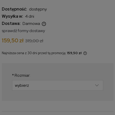
Dostępność:
dostępny
Wysyłka w:
4 dni
Dostawa:
Darmowa
Cena nie zawiera ewentualnych kosztów płatności
sprawdź formy dostawy
159,50 zł
319,00 zł
Najniższa cena z 30 dni przed tą promocją:
159,50 zł
Jeżeli produkt jest sprzedawany
krócej niż 30 dni, wyświetlana jest
najniższa cena od momentu, kiedy
produkt pojawił się w sprzedaży.
*
Rozmiar: