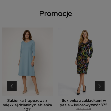
Promocje
‹
›
Sukienka trapezowa z
Sukienka z zakładkami w
miękkiej dzianiny niebieska
pasie w kolorowy wzór 375
269,00 zł
107