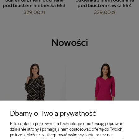
Sukienka z lnem odcinana
Sukienka z lnem odcinana
pod biustem niebieska 653
pod biustem śliwka 654
329,00 zł
329,00 zł
Nowości
Dbamy o Twoją prywatność
Pliki cookies i pokrewne im technologie umożliwiają poprawne
‹
›
działanie strony i pomagają nam dostosować ofertę do Twoich
potrzeb. Możesz zaakceptować wykorzystanie przez nas