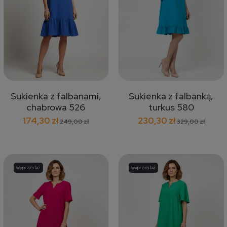
Sukienka z falbanami,
Sukienka z falbanką,
chabrowa 526
turkus 580
174,30 zł
230,30 zł
249,00 zł
329,00 zł
wyprzedaż
wyprzedaż