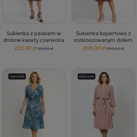
Sukienka z paskiem w
Sukienka kopertowa z
drobne kwiaty czerwona
rozkloszowanym dołem
512
w kropki, czerwona 586
223,30 zł
209,30 zł
319,00 zł
299,00 zł
wyprzedaż
wyprzedaż