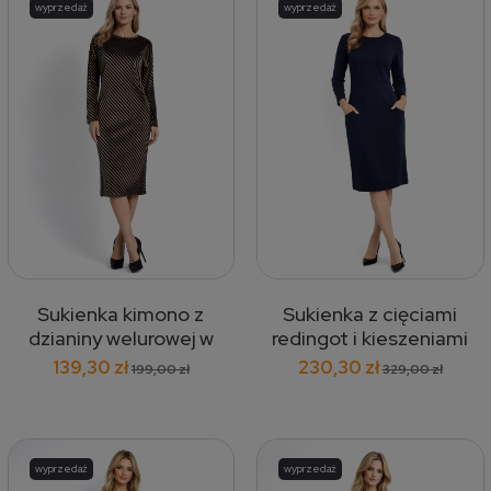
wyprzedaż
wyprzedaż
Sukienka kimono z
Sukienka z cięciami
dzianiny welurowej w
redingot i kieszeniami
paski 476
granatowa 362
139,30 zł
230,30 zł
199,00 zł
329,00 zł
wyprzedaż
wyprzedaż