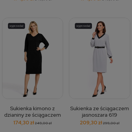
297
wyprzedaż
wyprzedaż
Sukienka kimono z
Sukienka ze ściągaczem
dzianiny ze ściągaczem
jasnoszara 619
przy rękawie czarna 300
174,30 zł
209,30 zł
249,00 zł
299,00 zł