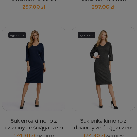
czerwona 672
niebieska 673
297,00 zł
297,00 zł
wyprzedaż
wyprzedaż
Sukienka kimono z
Sukienka kimono z
dzianiny ze ściągaczem
dzianiny ze ściągaczem
przy rękawie granatowa
przy rękawie szara 298
174,30 zł
174,30 zł
249,00 zł
249,00 zł