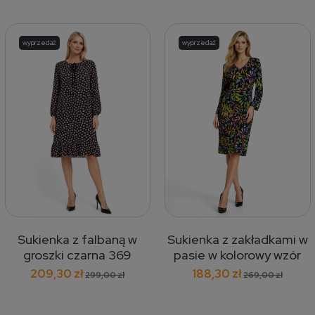
wyprzedaż
wyprzedaż
Sukienka z falbaną w
Sukienka z zakładkami w
groszki czarna 369
pasie w kolorowy wzór
375
209,30 zł
188,30 zł
299,00 zł
269,00 zł