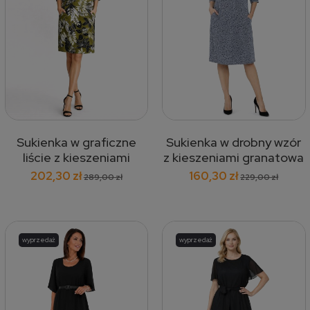
Sukienka w graficzne
Sukienka w drobny wzór
liście z kieszeniami
z kieszeniami granatowa
zielona 321
323
202,30 zł
160,30 zł
289,00 zł
229,00 zł
wyprzedaż
wyprzedaż