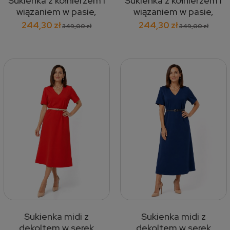
Sukienka z kołnierzem i
Sukienka z kołnierzem i
wiązaniem w pasie,
wiązaniem w pasie,
niebieska 444
kwiaty niebieskie 445
244,30 zł
244,30 zł
349,00 zł
349,00 zł
Sukienka midi z
Sukienka midi z
dekoltem w serek
dekoltem w serek