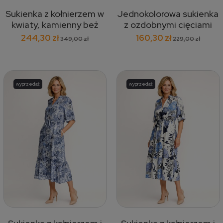
Sukienka z kołnierzem w
Jednokolorowa sukienka
kwiaty, kamienny beż
z ozdobnymi cięciami
447
364
244,30 zł
160,30 zł
349,00 zł
229,00 zł
wyprzedaż
wyprzedaż