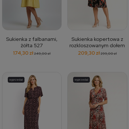
Sukienka z falbanami,
Sukienka kopertowa z
żółta 527
rozkloszowanym dołem
w kwiaty, czarna 583
174,30 zł
209,30 zł
249,00 zł
299,00 zł
wyprzedaż
wyprzedaż