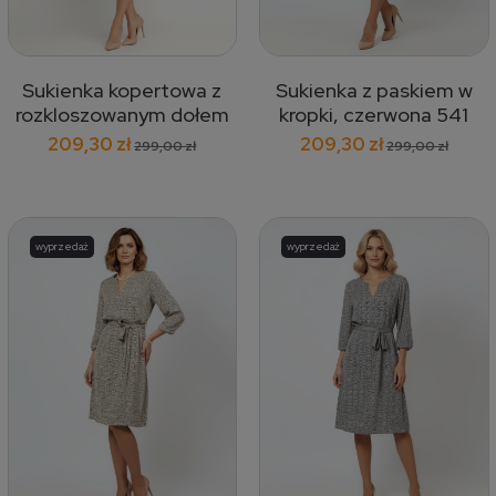
Sukienka kopertowa z
Sukienka z paskiem w
rozkloszowanym dołem
kropki, czerwona 541
we wzór paisley,
209,30 zł
209,30 zł
299,00 zł
299,00 zł
niebieska 584
wyprzedaż
wyprzedaż