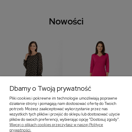
Nowości
Dbamy o Twoją prywatność
Pliki cookies i pokrewne im technologie umożliwiają poprawne
‹
›
działanie strony i pomagają nam dostosować ofertę do Twoich
potrzeb. Możesz zaakceptować wykorzystanie przez nas
wszystkich tych plików i przejść do sklepu lub dostosować użycie
plików do swoich preferencji, wybierając opcję "Dostosuj zgody".
Sukienka z falbaną i
Sukienka z dekoltem w
Więcej o plikach cookies przeczytasz w naszej Polityce
bufiastym rękawem w
serek, fuksja 566
prywatności.