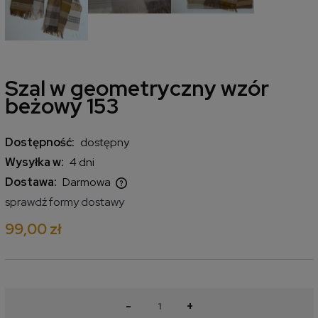
Szal w geometryczny wzór
beżowy 153
Dostępność:
dostępny
Wysyłka w:
4 dni
Dostawa:
Darmowa
Cena nie zawiera ewentualnych kosztów płatności
sprawdź formy dostawy
99,00 zł
-
+