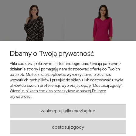
Dbamy o Twoją prywatność
Pliki cookies i pokrewne im technologie umożliwiają poprawne
‹
›
działanie strony i pomagają nam dostosować ofertę do Twoich
potrzeb. Możesz zaakceptować wykorzystanie przez nas
wszystkich tych plików i przejść do sklepu lub dostosować użycie
plików do swoich preferencji, wybierając opcję "Dostosuj zgody".
Więcej o plikach cookies przeczytasz w naszej Polityce
Sukienka z falbaną i
Sukienka z dekoltem w
bufiastym rękawem w
prywatności.
serek, fuksja 566
grochy 577
299,00 zł
579,00 zł
zaakceptuj tylko niezbędne
405,30 zł
dostosuj zgody
Regulaminy