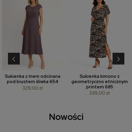
‹
›
Sukienka z lnem odcinana
Sukienka kimono z
pod biustem śliwka 654
geometryczno etnicznym
printem 685
329,00 zł
339,00 zł
Nowości