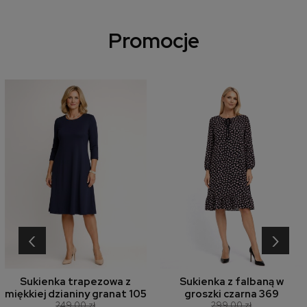
Promocje
‹
›
Sukienka trapezowa z
Sukienka z falbaną w
miękkiej dzianiny granat 105
groszki czarna 369
249,00 zł
299,00 zł