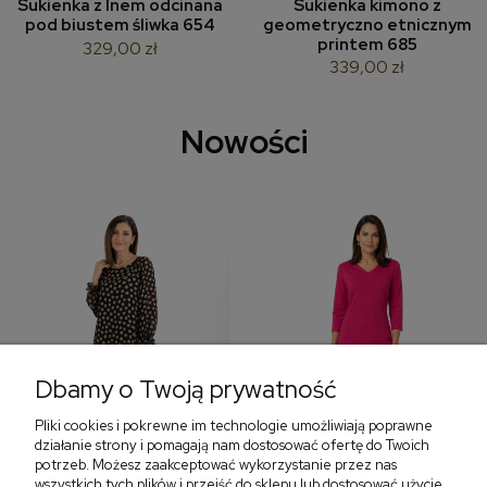
Sukienka z lnem odcinana
Sukienka kimono z
pod biustem śliwka 654
geometryczno etnicznym
printem 685
329,00 zł
339,00 zł
Nowości
Dbamy o Twoją prywatność
Pliki cookies i pokrewne im technologie umożliwiają poprawne
‹
›
działanie strony i pomagają nam dostosować ofertę do Twoich
potrzeb. Możesz zaakceptować wykorzystanie przez nas
wszystkich tych plików i przejść do sklepu lub dostosować użycie