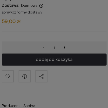
Dostawa:
Darmowa
Cena nie zawiera ewentualnych kosztów płatności
sprawdź formy dostawy
59,00 zł
-
+
dodaj do koszyka
Producent:
Sabina