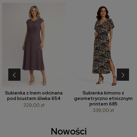
‹
›
Sukienka z lnem odcinana
Sukienka kimono z
pod biustem śliwka 654
geometryczno etnicznym
printem 685
329,00 zł
339,00 zł
Nowości