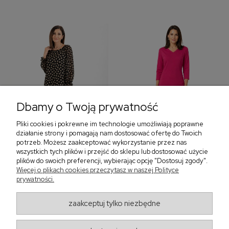
Dbamy o Twoją prywatność
Pliki cookies i pokrewne im technologie umożliwiają poprawne
‹
›
działanie strony i pomagają nam dostosować ofertę do Twoich
potrzeb. Możesz zaakceptować wykorzystanie przez nas
wszystkich tych plików i przejść do sklepu lub dostosować użycie
plików do swoich preferencji, wybierając opcję "Dostosuj zgody".
Więcej o plikach cookies przeczytasz w naszej Polityce
Sukienka z falbaną i
Sukienka z dekoltem w
prywatności.
bufiastym rękawem w
serek, fuksja 566
grochy 577
299,00 zł
579,00 zł
zaakceptuj tylko niezbędne
405,30 zł