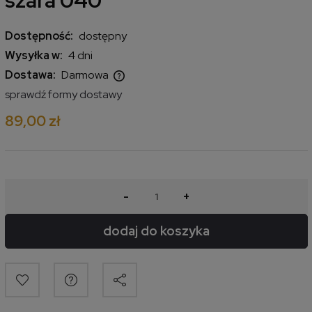
szara 040
Dostępność:
dostępny
Wysyłka w:
4 dni
Dostawa:
Darmowa
Cena nie zawiera ewentualnych kosztów płatności
sprawdź formy dostawy
89,00 zł
-
+
dodaj do koszyka