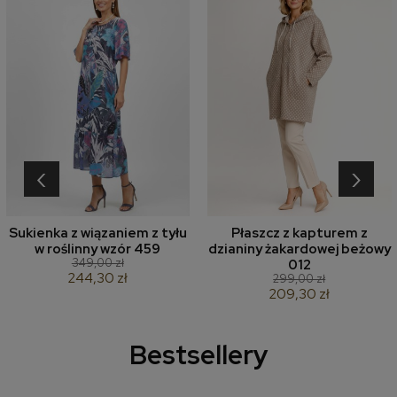
‹
›
Sukienka z wiązaniem z tyłu
Płaszcz z kapturem z
w roślinny wzór 459
dzianiny żakardowej beżowy
349,00 zł
012
244,30 zł
299,00 zł
209,30 zł
Bestsellery