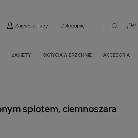
Zarejestruj się /
Zaloguj się
0
|
E
ŻAKIETY
OKRYCIA WIERZCHNIE
AKCESORIA
bnym splotem, ciemnoszara