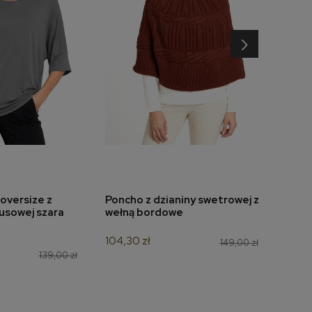
›
oversize z
Poncho z dzianiny swetrowej z
Bluz
do koszyka
dodaj do koszyka
usowej szara
wełną bordowe
wzór
104,30 zł
125,3
149,00 zł
139,00 zł