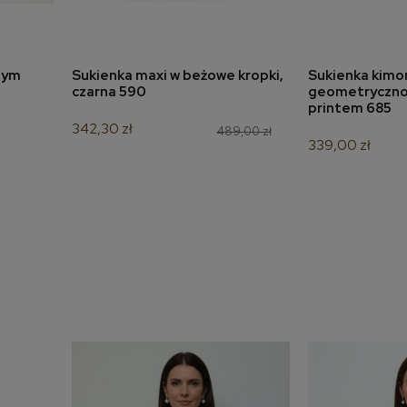
nym
Sukienka maxi w beżowe kropki,
Sukienka kimo
a
dodaj do koszyka
dodaj 
czarna 590
geometryczno
printem 685
342,30 zł
489,00 zł
339,00 zł