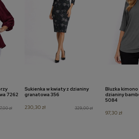
rzy
Sukienka w kwiaty z dzianiny
Bluzka kimono 
a
dodaj do koszyka
dodaj 
owa 7262
granatowa 356
dzianiny bamb
5084
230,30 zł
7,00 zł
329,00 zł
97,30 zł