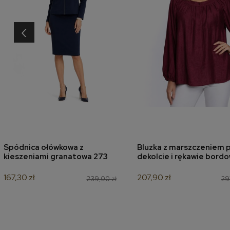
‹
Spódnica ołówkowa z
Bluzka z marszczeniem p
dodaj do koszyka
dodaj do koszyk
kieszeniami granatowa 273
dekolcie i rękawie bord
167,30 zł
207,90 zł
239,00 zł
29