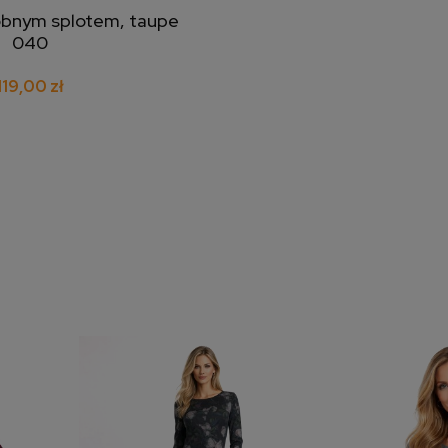
obnym splotem, taupe
j do koszyka
040
119,00 zł