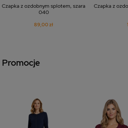
Czapka z ozdobnym splotem, szara
Czapka z ozd
dodaj do koszyka
doda
040
89,00 zł
Promocje