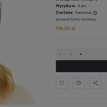
Wysyłka w:
4 dni
Dostawa:
Darmowa
sprawdź formy dostawy
Cena nie zawiera ewentualnych
119,00 zł
kosztów płatności
-
+