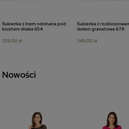
Sukienka z lnem odcinana pod
Sukienka z rozkloszowa
dodaj do koszyka
dodaj do koszyk
biustem śliwka 654
dołem granatowa 678
329,00 zł
349,00 zł
Nowości