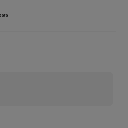
zara
a nie zawiera ewentualnych
ztów płatności