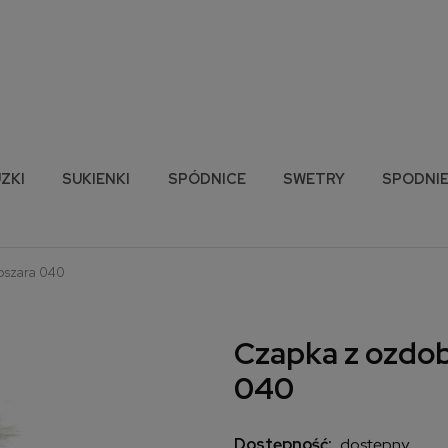
ZKI
SUKIENKI
SPÓDNICE
SWETRY
SPODNI
oszara 040
Czapka z ozdo
040
Dostępność:
dostępny