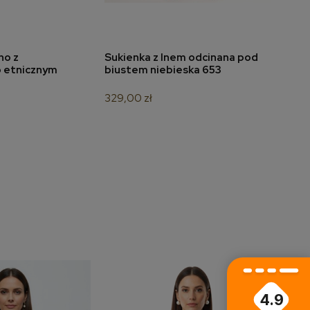
no z
Sukienka z lnem odcinana pod
Suki
do koszyka
dodaj do koszyka
 etnicznym
biustem niebieska 653
329,00 zł
209,
4.9