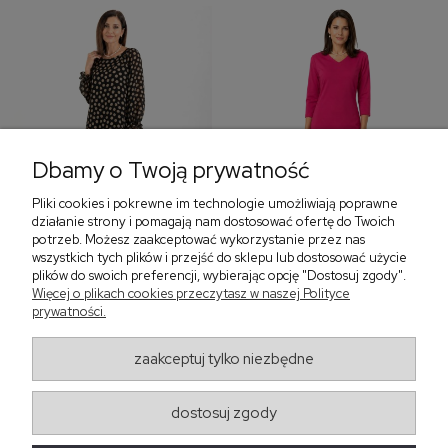
Dbamy o Twoją prywatność
Pliki cookies i pokrewne im technologie umożliwiają poprawne
‹
›
działanie strony i pomagają nam dostosować ofertę do Twoich
potrzeb. Możesz zaakceptować wykorzystanie przez nas
wszystkich tych plików i przejść do sklepu lub dostosować użycie
plików do swoich preferencji, wybierając opcję "Dostosuj zgody".
Sukienka z falbaną i
Sukienka z dekoltem w
Więcej o plikach cookies przeczytasz w naszej Polityce
bufiastym rękawem w
serek, fuksja 566
prywatności.
grochy 577
299,00 zł
579,00 zł
zaakceptuj tylko niezbędne
405,30 zł
dostosuj zgody
Regulaminy