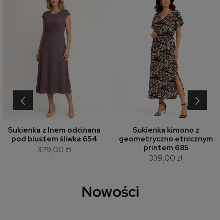
‹
›
Sukienka z lnem odcinana
Sukienka kimono z
pod biustem śliwka 654
geometryczno etnicznym
printem 685
329,00 zł
339,00 zł
Nowości