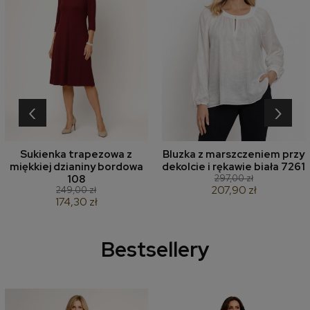
‹
›
Sukienka trapezowa z
Bluzka z marszczeniem przy
miękkiej dzianiny bordowa
dekolcie i rękawie biała 7261
297,00 zł
108
207,90 zł
249,00 zł
174,30 zł
Bestsellery