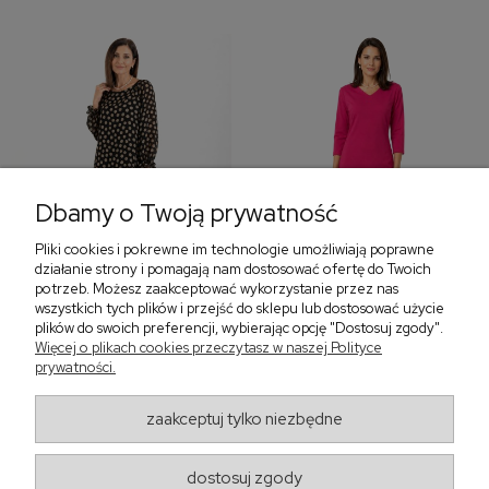
Dbamy o Twoją prywatność
Pliki cookies i pokrewne im technologie umożliwiają poprawne
‹
›
działanie strony i pomagają nam dostosować ofertę do Twoich
potrzeb. Możesz zaakceptować wykorzystanie przez nas
wszystkich tych plików i przejść do sklepu lub dostosować użycie
plików do swoich preferencji, wybierając opcję "Dostosuj zgody".
Sukienka z falbaną i
Sukienka z dekoltem w
Więcej o plikach cookies przeczytasz w naszej Polityce
bufiastym rękawem w
serek, fuksja 566
prywatności.
grochy 577
299,00 zł
579,00 zł
zaakceptuj tylko niezbędne
405,30 zł
dostosuj zgody