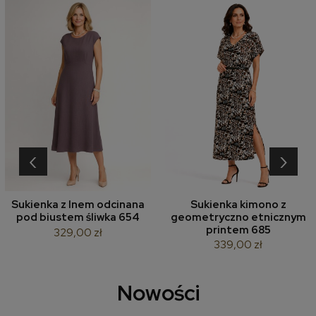
‹
›
Sukienka z lnem odcinana
Sukienka kimono z
pod biustem śliwka 654
geometryczno etnicznym
printem 685
329,00 zł
339,00 zł
Nowości