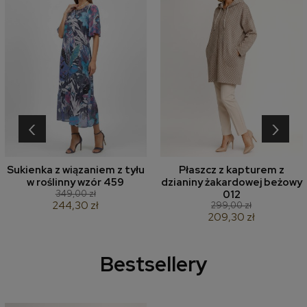
‹
›
Sukienka z wiązaniem z tyłu
Płaszcz z kapturem z
w roślinny wzór 459
dzianiny żakardowej beżowy
349,00 zł
012
244,30 zł
299,00 zł
209,30 zł
Bestsellery