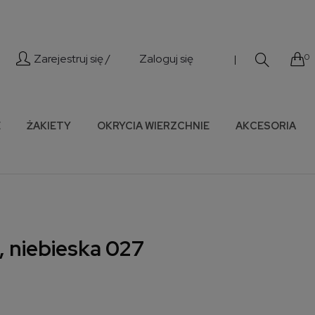
Zarejestruj się /
Zaloguj się
0
|
E
ŻAKIETY
OKRYCIA WIERZCHNIE
AKCESORIA
, niebieska 027