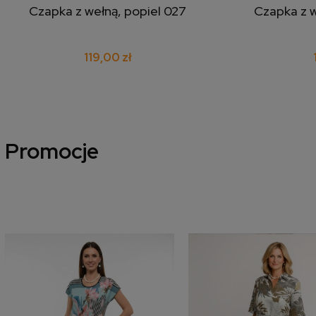
Czapka z wełną, popiel 027
Czapka z 
dodaj do koszyka
doda
119,00 zł
Promocje