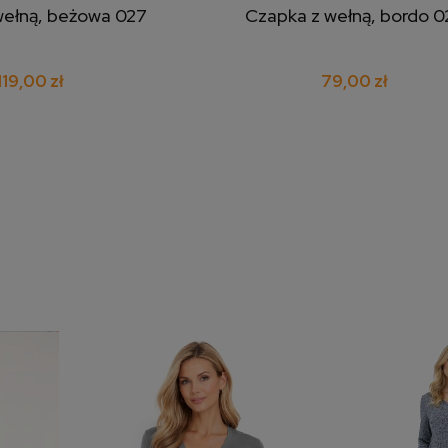
wełną, beżowa 027
Czapka z wełną, bordo 0
j do koszyka
dodaj do koszyka
119,00 zł
79,00 zł