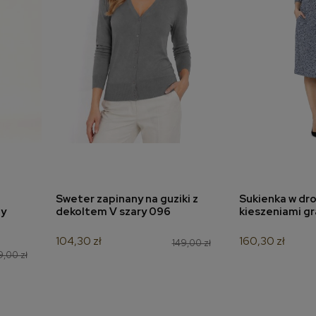
Sweter zapinany na guziki z
Sukienka w dro
a
dodaj do koszyka
dodaj 
ty
dekoltem V szary 096
kieszeniami g
104,30 zł
160,30 zł
149,00 zł
,00 zł