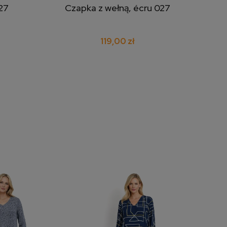
27
Czapka z wełną, écru 027
dodaj do koszyka
119,00 zł