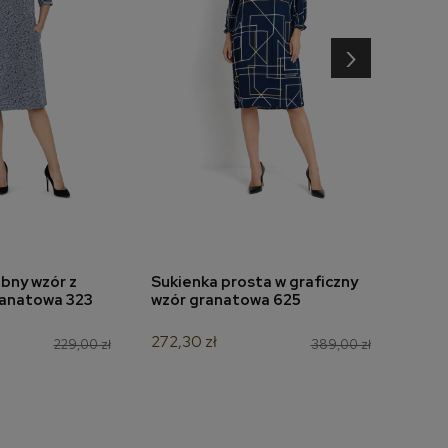
›
bny wzór z
Sukienka prosta w graficzny
Sukie
do koszyka
dodaj do koszyka
ranatowa 323
wzór granatowa 625
nitką
272,30 zł
209,
229,00 zł
389,00 zł