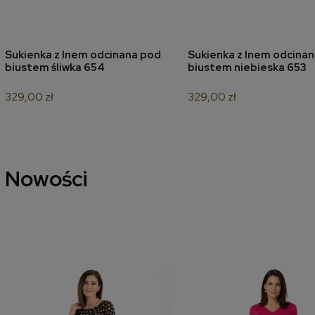
Sukienka z lnem odcinana pod
Sukienka z lnem odcina
dodaj do koszyka
dodaj do koszyk
biustem śliwka 654
biustem niebieska 653
329,00 zł
329,00 zł
Nowości