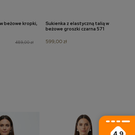
w beżowe kropki,
Sukienka z elastyczną talią w
Suki
do koszyka
dodaj do koszyka
beżowe groszki czarna 571
666
599,00 zł
349,
489,00 zł
4.9