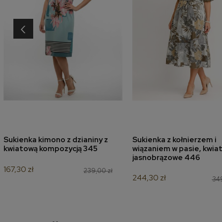
‹
Sukienka kimono z dzianiny z
Sukienka z kołnierzem i
dodaj do koszyka
dodaj do koszyk
kwiatową kompozycją 345
wiązaniem w pasie, kwia
jasnobrązowe 446
167,30 zł
239,00 zł
244,30 zł
349