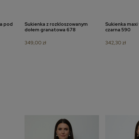
na pod
Sukienka z rozkloszowanym
Sukienka maxi 
a
dodaj do koszyka
dodaj 
dołem granatowa 678
czarna 590
349,00 zł
342,30 zł