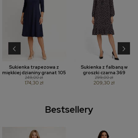
‹
›
Sukienka trapezowa z
Sukienka z falbaną w
miękkiej dzianiny granat 105
groszki czarna 369
249,00 zł
299,00 zł
174,30 zł
209,30 zł
Bestsellery