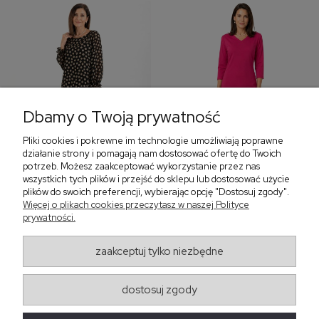
Dbamy o Twoją prywatność
Pliki cookies i pokrewne im technologie umożliwiają poprawne
‹
›
działanie strony i pomagają nam dostosować ofertę do Twoich
potrzeb. Możesz zaakceptować wykorzystanie przez nas
wszystkich tych plików i przejść do sklepu lub dostosować użycie
plików do swoich preferencji, wybierając opcję "Dostosuj zgody".
Więcej o plikach cookies przeczytasz w naszej Polityce
Sukienka z falbaną i
Sukienka z dekoltem w
prywatności.
bufiastym rękawem w
serek, fuksja 566
grochy 577
299,00 zł
579,00 zł
zaakceptuj tylko niezbędne
405,30 zł
dostosuj zgody
Regulaminy