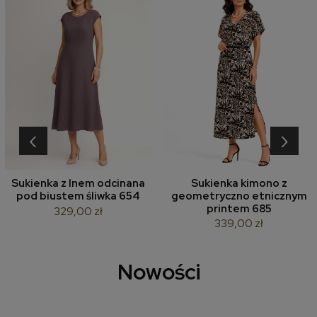
‹
›
Sukienka z lnem odcinana
Sukienka kimono z
pod biustem śliwka 654
geometryczno etnicznym
printem 685
329,00 zł
339,00 zł
Nowości