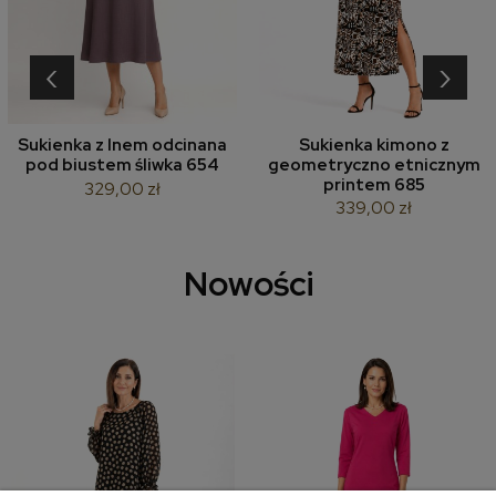
‹
›
Sukienka z lnem odcinana
Sukienka kimono z
pod biustem śliwka 654
geometryczno etnicznym
printem 685
329,00 zł
339,00 zł
Nowości