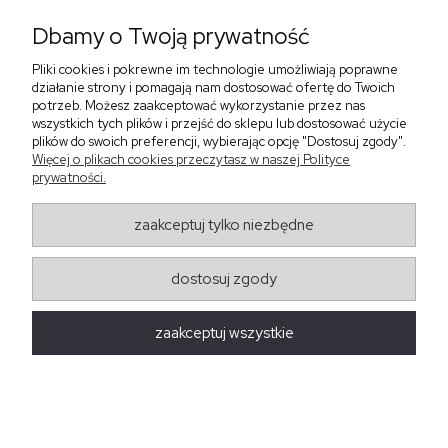
Dbamy o Twoją prywatność
Pliki cookies i pokrewne im technologie umożliwiają poprawne
‹
›
działanie strony i pomagają nam dostosować ofertę do Twoich
potrzeb. Możesz zaakceptować wykorzystanie przez nas
wszystkich tych plików i przejść do sklepu lub dostosować użycie
plików do swoich preferencji, wybierając opcję "Dostosuj zgody".
Sukienka z falbaną i
Sukienka z dekoltem w
Więcej o plikach cookies przeczytasz w naszej Polityce
bufiastym rękawem w
serek, fuksja 566
prywatności.
grochy 577
299,00 zł
579,00 zł
zaakceptuj tylko niezbędne
405,30 zł
dostosuj zgody
Regulaminy
zaakceptuj wszystkie
Obsługa zamówień
Moda Damska Sabina