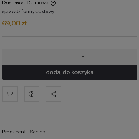
Dostawa:
Darmowa
Cena nie zawiera ewentualnych kosztów płatności
sprawdź formy dostawy
69,00 zł
-
+
dodaj do koszyka
Producent:
Sabina