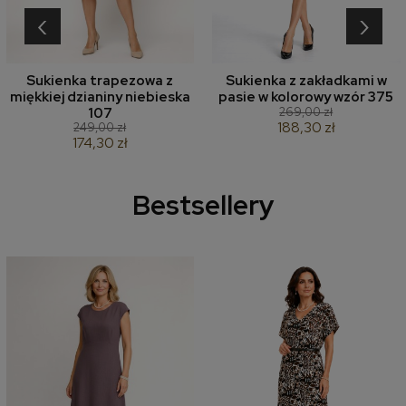
‹
›
Sukienka trapezowa z
Sukienka z zakładkami w
miękkiej dzianiny niebieska
pasie w kolorowy wzór 375
269,00 zł
107
188,30 zł
249,00 zł
174,30 zł
Bestsellery