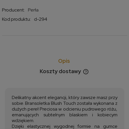
Producent:
Perła
Kod produktu:
d-294
Opis
Koszty dostawy
Cena nie zawiera ewentualnych kosztów płatności
Delikatny akcent elegancji, który zawsze masz przy
sobie. Bransoletka Blush Touch została wykonana z
dużych pereł Preciosa w odcieniu pudrowego różu,
emanujących subtelnym blaskiem i kobiecym
wdziękiem.
Dzięki elastycznej wygodnej formie na gumce