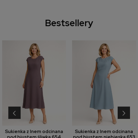
Bestsellery
‹
›
Sukienka z lnem odcinana
Sukienka z lnem odcinana
pod biustem śliwka 654
pod biustem niebieska 653