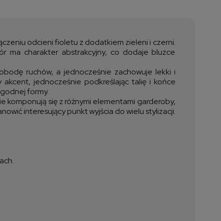
a nie zawiera ewentualnych
ztów płatności
zeniu odcieni fioletu z dodatkiem zieleni i czerni.
zór ma charakter abstrakcyjny, co dodaje bluzce
wobodę ruchów, a jednocześnie zachowuje lekki i
akcent, jednocześnie podkreślając talię i końce
ygodnej formy.
ie komponują się z różnymi elementami garderoby,
wić interesujący punkt wyjścia do wielu stylizacji.
ach.