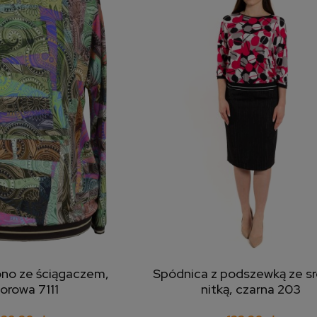
ono ze ściągaczem,
Spódnica z podszewką ze s
j do koszyka
dodaj do koszyka
lorowa 7111
nitką, czarna 203