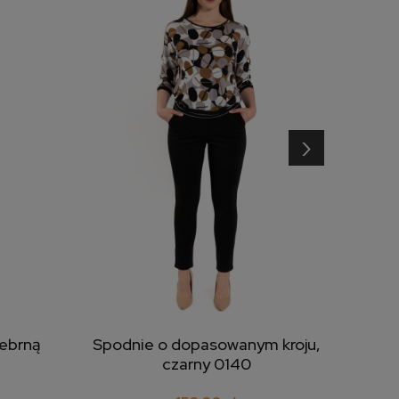
›
rebrną
Spodnie o dopasowanym kroju,
B
dodaj do koszyka
czarny 0140