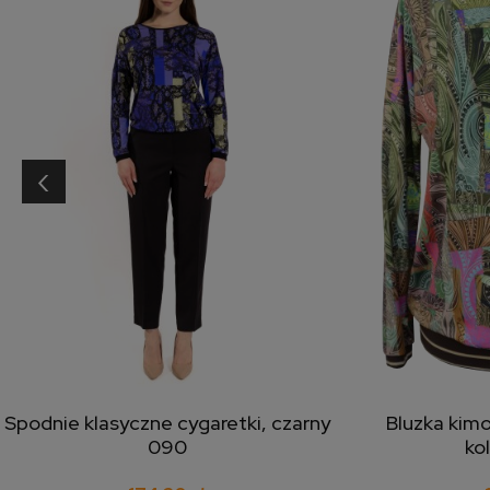
‹
Spodnie klasyczne cygaretki, czarny
Bluzka kim
dodaj do koszyka
doda
090
ko