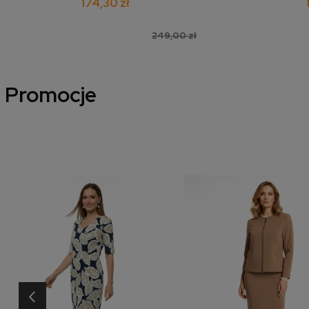
174,30 zł
249,00 zł
Promocje
‹