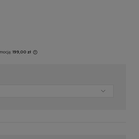
omocją:
199,00 zł
 sprzedawany
yświetlana jest
momentu, kiedy
w sprzedaży.