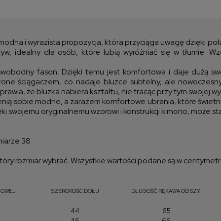
Cen
kos
odna i wyrazista propozycja, która przyciąga uwagę dzięki połąc
yw, idealny dla osób, które lubią wyróżniać się w tłumie. W
, swobodny fason. Dzięki temu jest komfortowa i daje dużą s
one ściągaczem, co nadaje bluzce subtelny, ale nowoczesny 
awia, że bluzka nabiera kształtu, nie tracąc przy tym swojej w
cenią sobie modne, a zarazem komfortowe ubrania, które świetn
i swojemu oryginalnemu wzorowi i konstrukcji kimono, może stano
miarze 38
óry rozmiar wybrać. Wszystkie wartości podane są w centymetr
IOWEJ
SZEROKOŚĆ DOŁU
DŁUGOŚĆ RĘKAWA OD SZYI
44
65
46
66