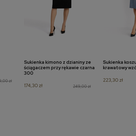
Sukienka kimono z dzianiny ze
Sukienka kosz
a
dodaj do koszyka
dodaj 
ściągaczem przy rękawie czarna
krawatowy wzór
300
223,30 zł
,00 zł
174,30 zł
249,00 zł