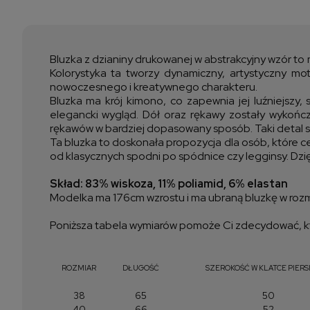
Bluzka z dzianiny drukowanej w abstrakcyjny wzór to m
Kolorystyka ta tworzy dynamiczny, artystyczny mot
nowoczesnego i kreatywnego charakteru.
Bluzka ma krój kimono, co zapewnia jej luźniejszy
elegancki wygląd. Dół oraz rękawy zostały wykończ
rękawów w bardziej dopasowany sposób. Taki detal spr
Ta bluzka to doskonała propozycja dla osób, które 
od klasycznych spodni po spódnice czy legginsy. Dzięk
Skład: 83% wiskoza, 11% poliamid, 6% elastan
Modelka ma 176cm wzrostu i ma ubraną bluzkę w roz
Poniższa tabela wymiarów pomoże Ci zdecydować, kt
ROZMIAR
DŁUGOŚĆ
SZEROKOŚĆ W KLATCE PIERS
38
65
50
40
66
52