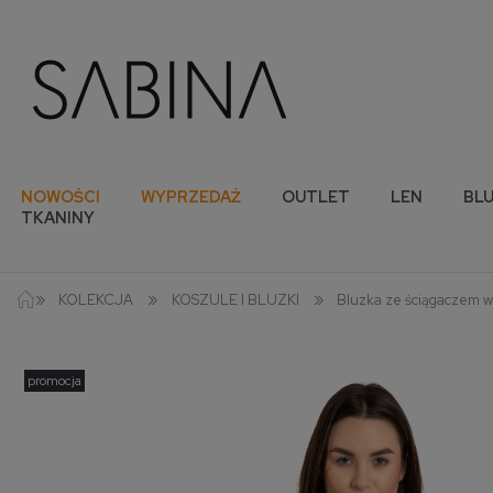
NOWOŚCI
WYPRZEDAŻ
OUTLET
LEN
BLU
TKANINY
»
»
»
KOLEKCJA
KOSZULE I BLUZKI
Bluzka ze ściągaczem w 
promocja