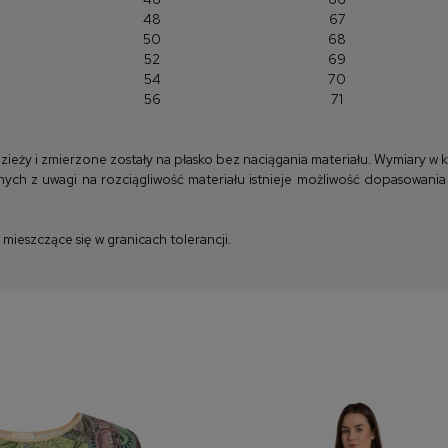
48
67
50
68
52
69
54
70
56
71
y i zmierzone zostały na płasko bez naciągania materiału. Wymiary w kla
ych z uwagi na rozciągliwość materiału istnieje możliwość dopasowania
ieszczące się w granicach tolerancji.