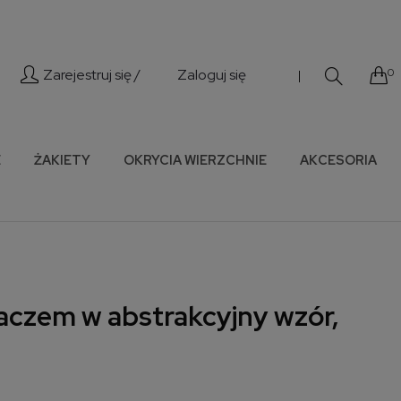
Zarejestruj się /
Zaloguj się
0
|
E
ŻAKIETY
OKRYCIA WIERZCHNIE
AKCESORIA
gaczem w abstrakcyjny wzór,