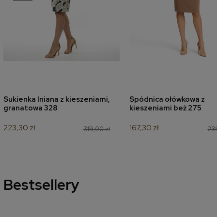
Sukienka lniana z kieszeniami,
Spódnica ołówkowa z
dodaj do koszyka
dodaj do koszyk
granatowa 328
kieszeniami beż 275
223,30 zł
167,30 zł
319,00 zł
239
Bestsellery