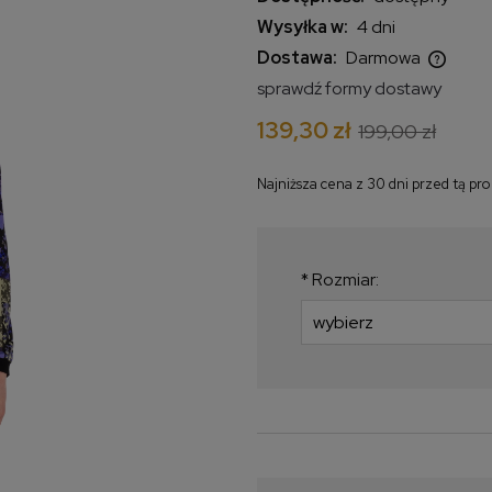
Wysyłka w:
4 dni
Dostawa:
Darmowa
sprawdź formy dostawy
Cena nie zawiera ewentualnych
139,30 zł
199,00 zł
kosztów płatności
Najniższa cena z 30 dni przed tą pr
Jeżeli produkt jest
krócej niż 30 dni, w
najniższa cena od 
*
Rozmiar:
produkt pojawił się 