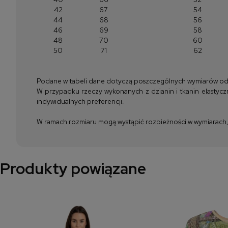
42
67
54
44
68
56
46
69
58
48
70
60
50
71
62
Podane w tabeli dane dotyczą poszczególnych wymiarów odzież
W przypadku rzeczy wykonanych z dzianin i tkanin elastyczn
indywidualnych preferencji.
W ramach rozmiaru mogą wystąpić rozbieżności w wymiarach, m
Produkty powiązane