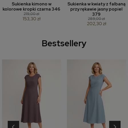
Sukienka kimono w
Sukienka w kwiaty z falbaną
kolorowe kropki czarna 346
przy rękawie jasny popiel
219,00 zł
379
153,30 zł
289,00 zł
202,30 zł
Bestsellery
‹
›