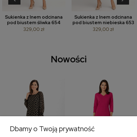
Sukienka z lnem odcinana
Sukienka z lnem odcinana
pod biustem śliwka 654
pod biustem niebieska 653
329,00 zł
329,00 zł
Nowości
Dbamy o Twoją prywatność