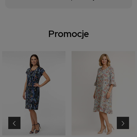
Promocje
‹
›