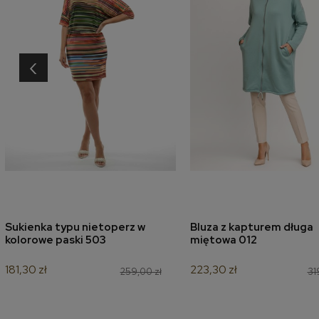
‹
Sukienka typu nietoperz w
Bluza z kapturem długa
dodaj do koszyka
dodaj do koszyk
kolorowe paski 503
miętowa 012
181,30 zł
223,30 zł
259,00 zł
31