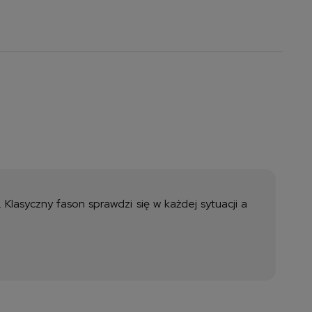
a nie zawiera ewentualnych
ztów płatności
Klasyczny fason sprawdzi się w każdej sytuacji a