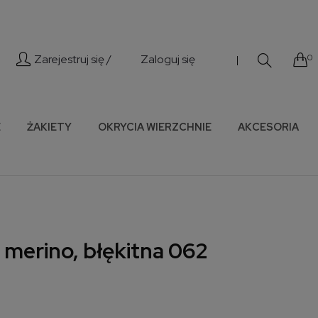
Zarejestruj się /
Zaloguj się
0
|
E
ŻAKIETY
OKRYCIA WIERZCHNIE
AKCESORIA
 merino, błękitna 062