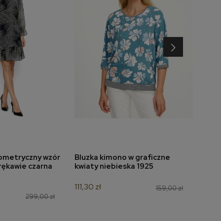
›
ometryczny wzór
Bluzka kimono w graficzne
Bluzk
do koszyka
dodaj do koszyka
 rękawie czarna
kwiaty niebieska 1925
czer
111,30 zł
139,3
159,00 zł
299,00 zł