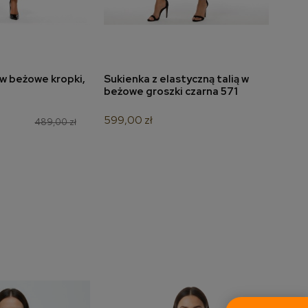
w beżowe kropki,
Sukienka z elastyczną talią w
Suki
do koszyka
dodaj do koszyka
beżowe groszki czarna 571
666
599,00 zł
349,
489,00 zł