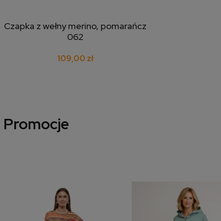
Czapka z wełny merino, pomarańcz
dodaj do koszyka
062
109,00 zł
Promocje