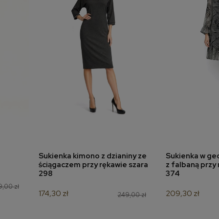
Sukienka kimono z dzianiny ze
Sukienka w ge
a
dodaj do koszyka
dodaj 
ściągaczem przy rękawie szara
z falbaną przy
298
374
9,00 zł
174,30 zł
209,30 zł
249,00 zł