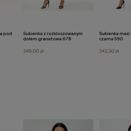
na pod
Sukienka z rozkloszowanym
Sukienka maxi 
a
dodaj do koszyka
dodaj 
dołem granatowa 678
czarna 590
349,00 zł
342,30 zł