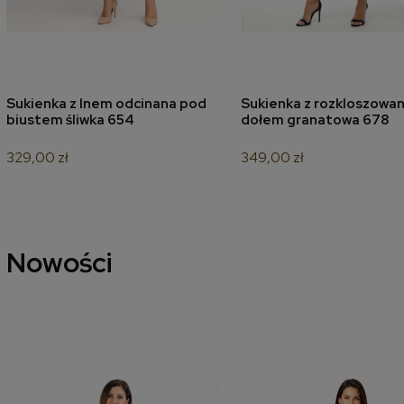
Sukienka z lnem odcinana pod
Sukienka z rozkloszowa
dodaj do koszyka
dodaj do koszyk
biustem śliwka 654
dołem granatowa 678
329,00 zł
349,00 zł
Nowości