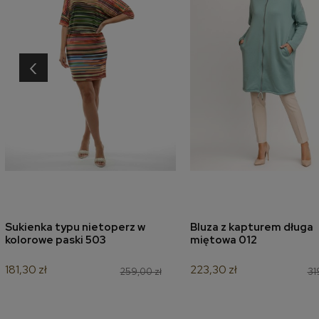
‹
Sukienka typu nietoperz w
Bluza z kapturem długa
dodaj do koszyka
dodaj do koszyk
kolorowe paski 503
miętowa 012
181,30 zł
223,30 zł
259,00 zł
31