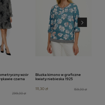
›
ometryczny wzór
Bluzka kimono w graficzne
Bluzk
do koszyka
dodaj do koszyka
 rękawie czarna
kwiaty niebieska 1925
czer
111,30 zł
139,3
159,00 zł
299,00 zł