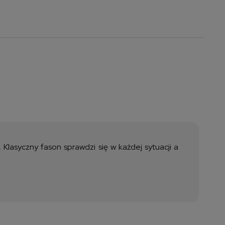
a nie zawiera ewentualnych
ztów płatności
Klasyczny fason sprawdzi się w każdej sytuacji a