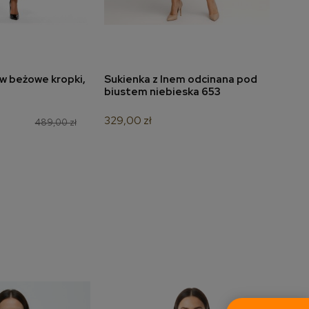
w beżowe kropki,
Sukienka z lnem odcinana pod
Suki
do koszyka
dodaj do koszyka
biustem niebieska 653
nieb
329,00 zł
349,
489,00 zł