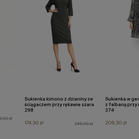
Sukienka kimono z dzianiny ze
Sukienka w ge
a
dodaj do koszyka
dodaj 
ściągaczem przy rękawie szara
z falbaną przy
298
374
9,00 zł
174,30 zł
209,30 zł
249,00 zł