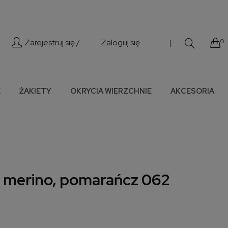
Zarejestruj się /
Zaloguj się
0
|
E
ŻAKIETY
OKRYCIA WIERZCHNIE
AKCESORIA
 merino, pomarańcz 062