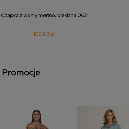
Czapka z wełny merino, błękitna 062
dodaj do koszyka
109,00 zł
Promocje