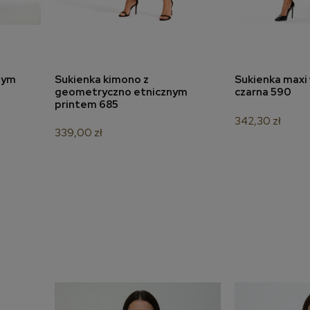
nym
Sukienka kimono z
Sukienka maxi 
a
dodaj do koszyka
dodaj 
geometryczno etnicznym
czarna 590
printem 685
342,30 zł
339,00 zł