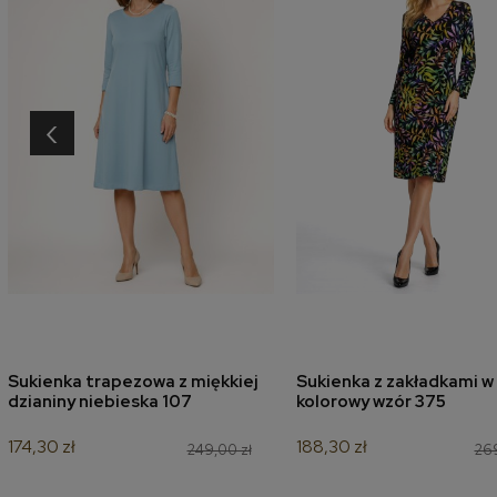
‹
Sukienka trapezowa z miękkiej
Sukienka z zakładkami w
dodaj do koszyka
dodaj do koszyk
dzianiny niebieska 107
kolorowy wzór 375
174,30 zł
188,30 zł
249,00 zł
269