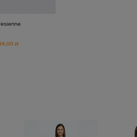
Jesienne
j do koszyka
14,00 zł