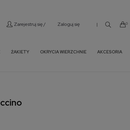
Zarejestruj się /
Zaloguj się
0
|
E
ŻAKIETY
OKRYCIA WIERZCHNIE
AKCESORIA
ccino