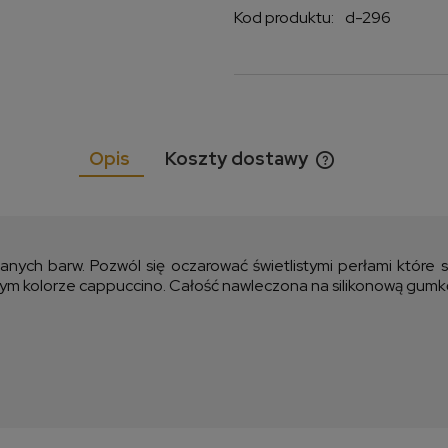
Kod produktu:
d-296
Opis
Koszty dostawy
Cena nie zawiera
kosztów płatnośc
anych barw. Pozwól się oczarować świetlistymi perłami które 
 kolorze cappuccino. Całość nawleczona na silikonową gumkę d