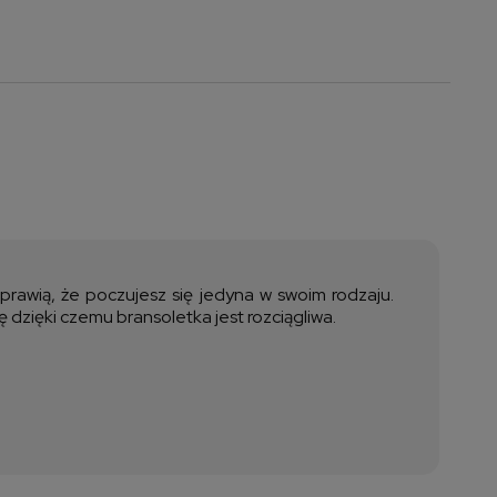
 ewentualnych
i
sprawią, że poczujesz się jedyna w swoim rodzaju.
zięki czemu bransoletka jest rozciągliwa.