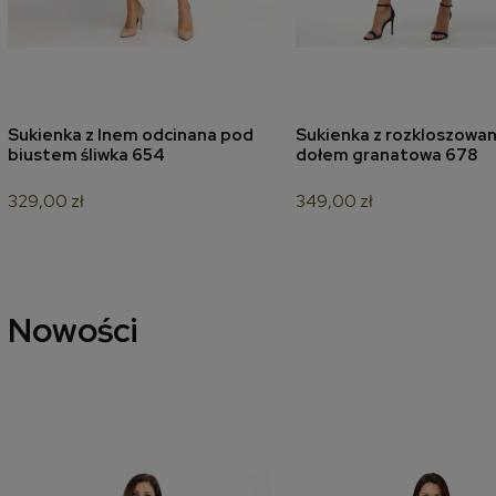
Sukienka z lnem odcinana pod
Sukienka z rozkloszowa
dodaj do koszyka
dodaj do koszyk
biustem śliwka 654
dołem granatowa 678
329,00 zł
349,00 zł
Nowości