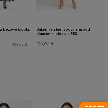
w beżowe kropki,
Sukienka z lnem odcinana pod
Suki
do koszyka
dodaj do koszyka
biustem niebieska 653
dołe
329,00 zł
349,
489,00 zł