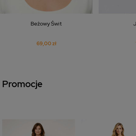
Beżowy Świt
dodaj do koszyka
doda
69,00 zł
Promocje