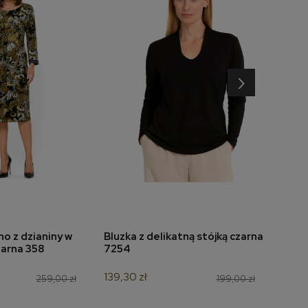
›
o z dzianiny w
Bluzka z delikatną stójką czarna
Bluz
do koszyka
dodaj do koszyka
zarna 358
7254
nadr
139,30 zł
90,30
259,00 zł
199,00 zł