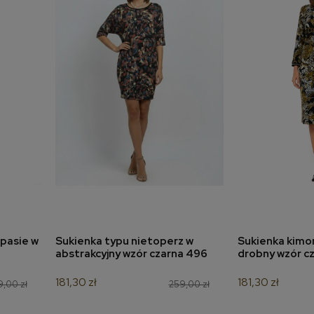
 pasie w
Sukienka typu nietoperz w
Sukienka kimon
a
dodaj do koszyka
dodaj 
abstrakcyjny wzór czarna 496
drobny wzór c
181,30 zł
181,30 zł
,00 zł
259,00 zł