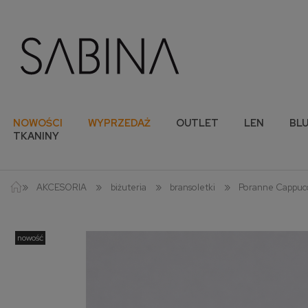
NOWOŚCI
WYPRZEDAŻ
OUTLET
LEN
BLU
TKANINY
»
»
»
»
AKCESORIA
biżuteria
bransoletki
Poranne Cappuc
nowość