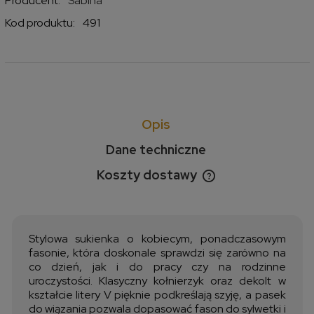
Producent:
Sabina
Kod produktu:
491
Opis
Dane techniczne
Koszty dostawy
Cena nie zawiera ewentualnych kosztów płatności
Stylowa sukienka o kobiecym, ponadczasowym
fasonie, która doskonale sprawdzi się zarówno na
co dzień, jak i do pracy czy na rodzinne
uroczystości. Klasyczny kołnierzyk oraz dekolt w
kształcie litery V pięknie podkreślają szyję, a pasek
do wiązania pozwala dopasować fason do sylwetki i