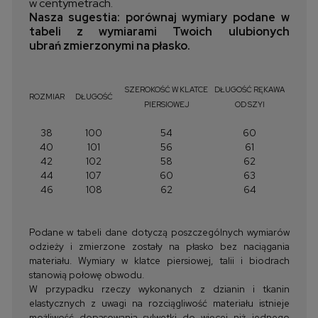
w centymetrach.
Nasza sugestia: porównaj wymiary podane w
tabeli z wymiarami Twoich ulubionych
ubrań zmierzonymi na płasko.
SZEROKOŚĆ W KLATCE
DŁUGOŚĆ RĘKAWA
ROZMIAR
DŁUGOŚĆ
PIERSIOWEJ
OD SZYI
38
100
54
60
40
101
56
61
42
102
58
62
44
107
60
63
46
108
62
64
Podane w tabeli dane dotyczą poszczególnych wymiarów
odzieży i zmierzone zostały na płasko bez naciągania
materiału. Wymiary w klatce piersiowej, talii i biodrach
stanowią połowę obwodu.
W przypadku rzeczy wykonanych z dzianin i tkanin
elastycznych z uwagi na rozciągliwość materiału istnieje
możliwość dopasowania sylwetki do więcej niż jednego