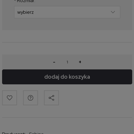
*
Rozmiar:
-
+
dodaj do koszyka