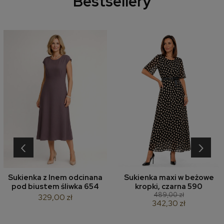
Bestsellery
‹
›
Sukienka z lnem odcinana
Sukienka maxi w beżowe
pod biustem śliwka 654
kropki, czarna 590
489,00 zł
329,00 zł
342,30 zł