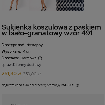
Sukienka koszulowa z paskiem
w biało-granatowy wzór 491
Dostępność:
dostępny
Wysyłka w:
4 dni
Dostawa:
Darmowa
Cena nie zawiera ewentualnych kosztów płatności
sprawdź formy dostawy
251,30 zł
359,00 zł
Najniższa cena z 30 dni przed tą promocją:
251,30 zł
Jeżeli produkt jest sprzedawany
krócej niż 30 dni, wyświetlana jest
najniższa cena od momentu, kiedy
produkt pojawił się w sprzedaży.