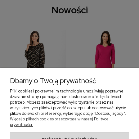
Nowości
Dbamy o Twoją prywatność
Pliki cookies i pokrewne im technologie umożliwiają poprawne
‹
›
działanie strony i pomagają nam dostosować ofertę do Twoich
potrzeb. Możesz zaakceptować wykorzystanie przez nas
wszystkich tych plików i przejść do sklepu lub dostosować użycie
plików do swoich preferencji, wybierając opcję "Dostosuj zgody".
Sukienka z falbaną i
Sukienka z dekoltem w
Więcej o plikach cookies przeczytasz w naszej Polityce
bufiastym rękawem w
serek, fuksja 566
prywatności.
grochy 577
299,00 zł
579,00 zł