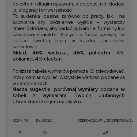
dekoltem i długim rękawem, a długość midi dodaje
jej elegancji i uniwersalności.
To sukienka idealna zarówno do pracy, jak i na
spotkania czy codzienne wyjścia – wystarczy
zmienić dodatki, aby nadać jej bardziej formalny lub
casualowy charakter. Klasyczna forma sprawia, że
będzie świetną bazą w każdej garderobie
kapsułowej.
Skład: 46% wiskoza, 46% poliester, 4%
poliamid, 4% elastan
Poniższa tabela wymiarów pomoże Ci zdecydować,
który rozmiar wybrać. Wszystkie wartości podane są
w centymetrach.
Nasza sugestia: porównaj wymiary podane w
tabeli z wymiarami Twoich ulubionych
ubrań zmierzonymi na płasko.
ROZMIAR
DŁUGOŚĆ
SZEROKOŚĆ W KLATCE PIERSIOWEJ
S
110
48