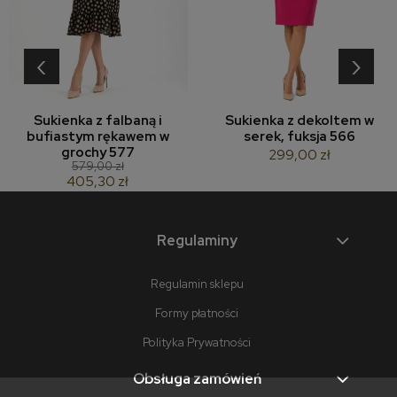
‹
›
Sukienka z falbaną i
Sukienka z dekoltem w
bufiastym rękawem w
serek, fuksja 566
grochy 577
299,00 zł
579,00 zł
405,30 zł
Regulaminy
Regulamin sklepu
Formy płatności
Polityka Prywatności
Obsługa zamówień