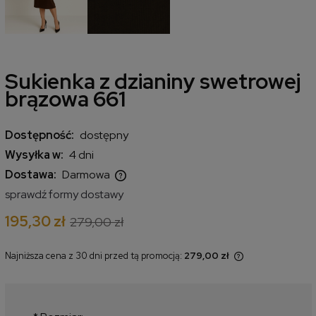
Sukienka z dzianiny swetrowej
brązowa 661
Dostępność:
dostępny
Wysyłka w:
4 dni
Dostawa:
Darmowa
Cena nie zawiera ewentualnych kosztów płatności
sprawdź formy dostawy
195,30 zł
279,00 zł
Najniższa cena z 30 dni przed tą promocją:
279,00 zł
Jeżeli produkt jest sprzedawany
krócej niż 30 dni, wyświetlana jest
najniższa cena od momentu, kiedy
produkt pojawił się w sprzedaży.