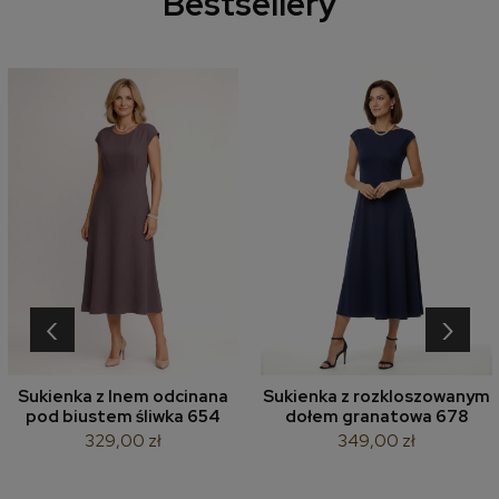
Bestsellery
‹
›
Sukienka z lnem odcinana
Sukienka z rozkloszowanym
pod biustem śliwka 654
dołem granatowa 678
329,00 zł
349,00 zł