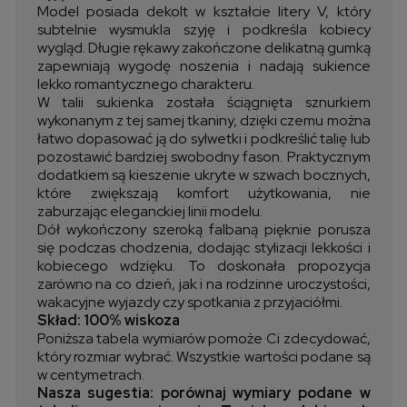
Model posiada dekolt w kształcie litery V, który
subtelnie wysmukla szyję i podkreśla kobiecy
wygląd. Długie rękawy zakończone delikatną gumką
zapewniają wygodę noszenia i nadają sukience
lekko romantycznego charakteru.
W talii sukienka została ściągnięta sznurkiem
wykonanym z tej samej tkaniny, dzięki czemu można
łatwo dopasować ją do sylwetki i podkreślić talię lub
pozostawić bardziej swobodny fason. Praktycznym
dodatkiem są kieszenie ukryte w szwach bocznych,
które zwiększają komfort użytkowania, nie
zaburzając eleganckiej linii modelu.
Dół wykończony szeroką falbaną pięknie porusza
się podczas chodzenia, dodając stylizacji lekkości i
kobiecego wdzięku. To doskonała propozycja
zarówno na co dzień, jak i na rodzinne uroczystości,
wakacyjne wyjazdy czy spotkania z przyjaciółmi.
Skład: 100% wiskoza
Poniższa tabela wymiarów pomoże Ci zdecydować,
który rozmiar wybrać. Wszystkie wartości podane są
w centymetrach.
Nasza sugestia: porównaj wymiary podane w