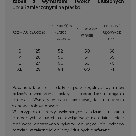
tabeli z wymiarami Twoich ulubionych
ubrań zmierzonymi na płasko.
SZEROKOŚĆ W
DŁUGOŚĆ
SZEROKOŚĆ
ROZMIAR
DŁUGOŚĆ
KLATCE
RĘKAWA OD
W PASIE
PIERSIOWEJ
SZYI
S
125
52
50
68
M
126
56
54
69
L
127
60
58
70
XL
128
64
60
71
Podane w tabeli dane dotyczą poszczególnych wymiarów
odzieży i zmierzone zostały na płasko bez naciągania
materiału. Wymiary w klatce piersiowej, talii i biodrach
stanowią połowę obwodu.
W przypadku rzeczy wykonanych z dzianin i tkanin
elastycznych z uwagi na rozciągliwość materiału istnieje
możliwość dopasowania sylwetki do więcej niż jednego
rozmiaru w zależności od indywidualnych preferencji.