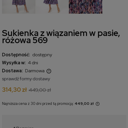
Sukienka z wiązaniem w pasie,
różowa 569
Dostępność:
dostępny
Wysyłka w:
4 dni
Dostawa:
Darmowa
Cena nie zawiera ewentualnych kosztów płatności
sprawdź formy dostawy
314,30 zł
449,00 zł
Najniższa cena z 30 dni przed tą promocją:
449,00 zł
Jeżeli produkt jest sprzedawany
krócej niż 30 dni, wyświetlana jest
najniższa cena od momentu, kiedy
produkt pojawił się w sprzedaży.