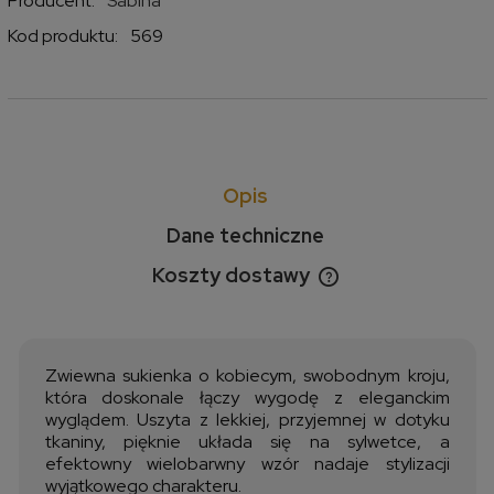
Producent:
Sabina
Kod produktu:
569
Opis
Dane techniczne
Koszty dostawy
Cena nie zawiera ewentualnych kosztów płatności
Zwiewna sukienka o kobiecym, swobodnym kroju,
która doskonale łączy wygodę z eleganckim
wyglądem. Uszyta z lekkiej, przyjemnej w dotyku
tkaniny, pięknie układa się na sylwetce, a
efektowny wielobarwny wzór nadaje stylizacji
wyjątkowego charakteru.