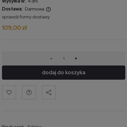
Wysyłka w:
4 dni
Dostawa:
Darmowa
Cena nie zawiera ewentualnych kosztów płatności
sprawdź formy dostawy
109,00 zł
-
+
dodaj do koszyka
Producent:
Sabina