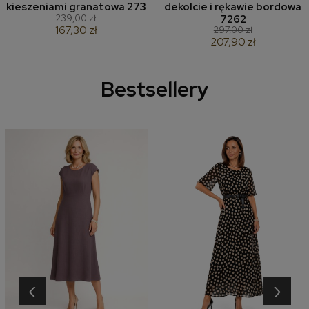
kieszeniami granatowa 273
dekolcie i rękawie bordowa
239,00 zł
7262
167,30 zł
297,00 zł
207,90 zł
Bestsellery
‹
›