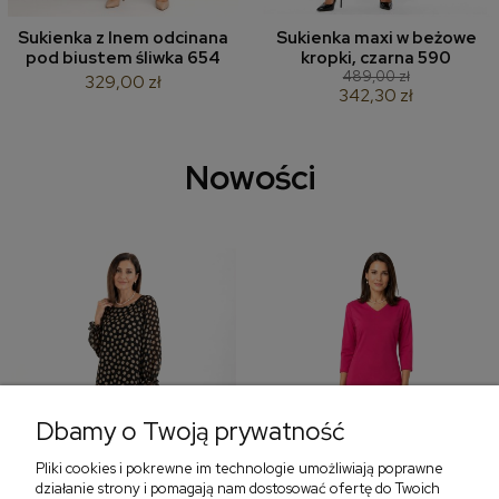
Sukienka z lnem odcinana
Sukienka maxi w beżowe
pod biustem śliwka 654
kropki, czarna 590
489,00 zł
329,00 zł
342,30 zł
Nowości
Dbamy o Twoją prywatność
Pliki cookies i pokrewne im technologie umożliwiają poprawne
działanie strony i pomagają nam dostosować ofertę do Twoich