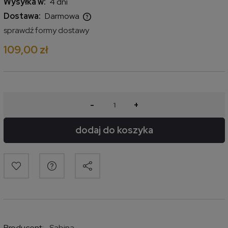
Wysyłka w:
4 dni
Dostawa:
Darmowa
Cena nie zawiera ewentualnych kosztów płatności
sprawdź formy dostawy
109,00 zł
-
+
dodaj do koszyka
Producent:
Sabina