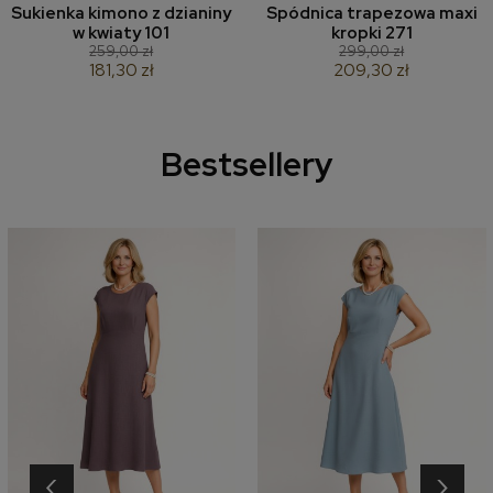
Sukienka kimono z dzianiny
Spódnica trapezowa maxi
w kwiaty 101
kropki 271
259,00 zł
299,00 zł
181,30 zł
209,30 zł
Bestsellery
‹
›