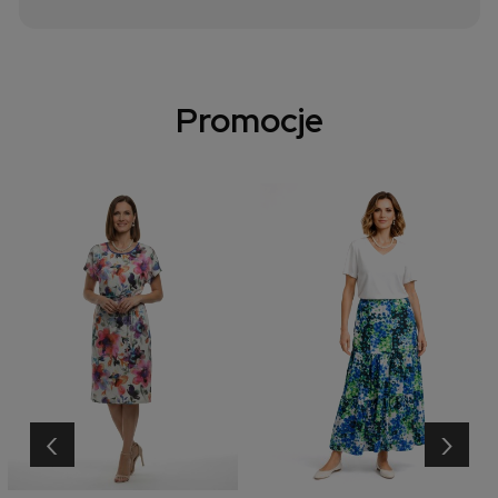
Promocje
‹
›