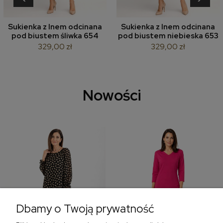
Sukienka z lnem odcinana
Sukienka z lnem odcinana
pod biustem śliwka 654
pod biustem niebieska 653
329,00 zł
329,00 zł
Nowości
Dbamy o Twoją prywatność