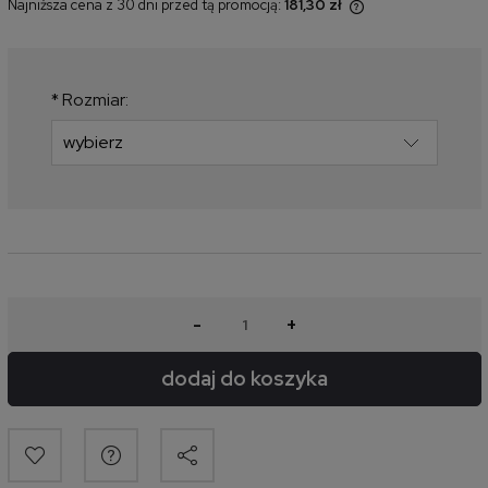
Najniższa cena z 30 dni przed tą promocją:
181,30 zł
Jeżeli produkt jest sprzedawany
krócej niż 30 dni, wyświetlana jest
najniższa cena od momentu, kiedy
produkt pojawił się w sprzedaży.
*
Rozmiar:
-
+
dodaj do koszyka