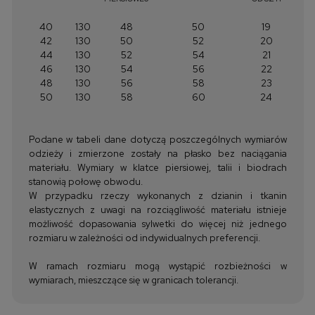
40
130
48
50
19
42
130
50
52
20
44
130
52
54
21
46
130
54
56
22
48
130
56
58
23
50
130
58
60
24
Podane w tabeli dane dotyczą poszczególnych wymiarów
odzieży i zmierzone zostały na płasko bez naciągania
materiału. Wymiary w klatce piersiowej, talii i biodrach
stanowią połowę obwodu.
W przypadku rzeczy wykonanych z dzianin i tkanin
elastycznych z uwagi na rozciągliwość materiału istnieje
możliwość dopasowania sylwetki do więcej niż jednego
rozmiaru w zależności od indywidualnych preferencji.
W ramach rozmiaru mogą wystąpić rozbieżności w
wymiarach, mieszczące się w granicach tolerancji.