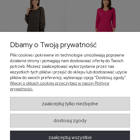
Dbamy o Twoją prywatność
Pliki cookies i pokrewne im technologie umożliwiają poprawne
‹
›
działanie strony i pomagają nam dostosować ofertę do Twoich
potrzeb. Możesz zaakceptować wykorzystanie przez nas
wszystkich tych plików i przejść do sklepu lub dostosować użycie
plików do swoich preferencji, wybierając opcję "Dostosuj zgody".
Więcej o plikach cookies przeczytasz w naszej Polityce
Sukienka z falbaną i
Sukienka z dekoltem w
prywatności.
bufiastym rękawem w
serek, fuksja 566
grochy 577
299,00 zł
579,00 zł
zaakceptuj tylko niezbędne
405,30 zł
dostosuj zgody
Regulaminy
zaakceptuj wszystkie
Obsługa zamówień