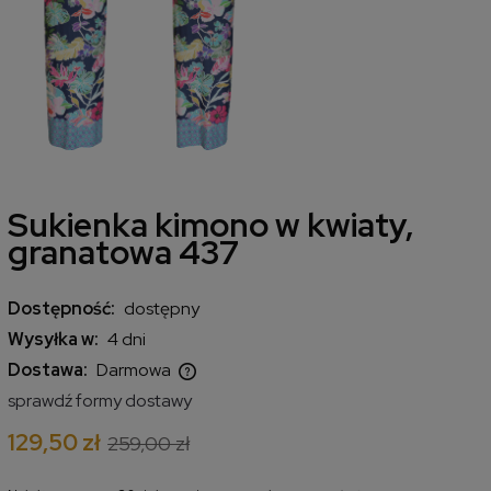
Sukienka kimono w kwiaty,
granatowa 437
Dostępność:
dostępny
Wysyłka w:
4 dni
Dostawa:
Darmowa
Cena nie zawiera ewentualnych kosztów płatności
sprawdź formy dostawy
129,50 zł
259,00 zł