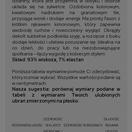
dzianiny, która jest przyjemna w dotyku i dobrze
układa się na sylwetce. Ozdobiona kolorowym,
kwiatowym nadrukiem na granatowym tle,
przyciąga wzrok i dodaje energii. Ma prosty fason z
krótkim rękawem kimonowym, który zapewnia
swobodę ruchów i nowoczesny wygląd. Okrągły
dekolt subtelnie podkreśla szyję, a rozcięcie z boku
dodaje lekkości i ułatwia poruszanie się. Idealna na
co dzień, do pracy lub na niezobowiązujące
spotkania – łączy wygodę z kobiecym stylem.
Skład: 93% wiskoza, 7% elastan
Poniższa tabela wymiarów pomoże Ci zdecydować,
który rozmiar wybrać. Wszystkie wartości podane są
w centymetrach.
Nasza sugestia: porównaj wymiary podane w
tabeli z wymiarami Twoich ulubionych
ubrań zmierzonymi na płasko.
SZEROKOŚĆ
DŁUGOŚĆ
ROZMIAR
DŁUGOŚĆ
W KLATCE
SZEROKOŚĆ W BIODRACH
RĘKAWA
PIERSIOWEJ
OD SZYI