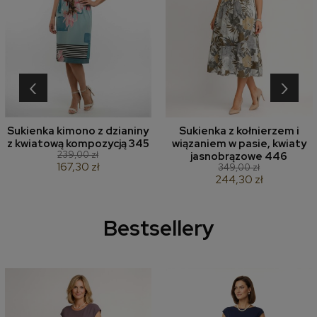
‹
›
Sukienka kimono z dzianiny
Sukienka z kołnierzem i
z kwiatową kompozycją 345
wiązaniem w pasie, kwiaty
239,00 zł
jasnobrązowe 446
167,30 zł
349,00 zł
244,30 zł
Bestsellery