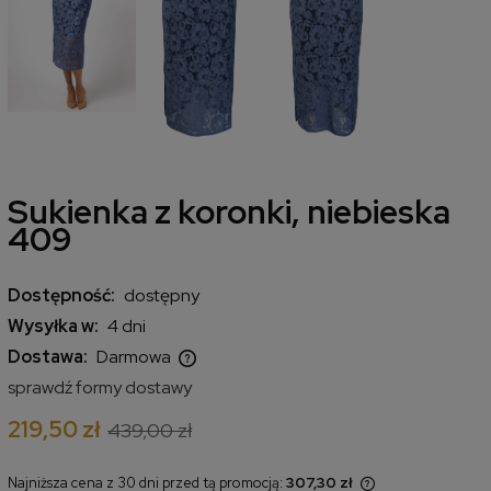
Sukienka z koronki, niebieska
409
Dostępność:
dostępny
Wysyłka w:
4 dni
Dostawa:
Darmowa
Cena nie zawiera ewentualnych kosztów płatności
sprawdź formy dostawy
219,50 zł
439,00 zł
Najniższa cena z 30 dni przed tą promocją:
307,30 zł