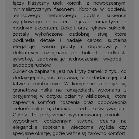
łączy klasyczny urok koronki z nowoczesnym,
minimalistycznym fasonem. Koronka w odcieniu
jeansowego niebieskiego dodaje sukience
wyjątkowego charakteru, łącząc romantyzm z
modnym akcentem. Dekolt oraz rękawy sukienki
zostały wykończone ozdobną listwą, która
podkreśla detale i nadaje całości subtelną
elegancję. Fason prosty i dopasowany, z
delikatnymi rozcięciami po bokach, podkreśla
sylwetkę, zapewniając jednocześnie wygodę i
swobodę ruchów.
Sukienka zapinana jest na kryty zamek z tyłu, co
dodaje jej elegancji i sprawia, że zakładanie jej jest
łatwe i komfortowe. W komplecie znajduje się
granatowa halka na ramiączkach, wykonana z
przyjemnej w dotyku dzianiny wiskozowej, która
zapewnia komfort noszenia oraz odpowiednią
pełność sukienki, chroniąc przed prześwitywaniem.
Całość to połączenie wyrafinowanej koronki z
wygodnym, codziennym stylem, idealna na
eleganckie spotkania, wieczorne wyjścia czy
specjalne okazje, gdzie ważne są zarówno komfort,