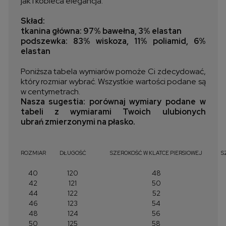
jak i kobieca elegancja.
Skład:
tkanina główna: 97% bawełna, 3% elastan
podszewka: 83% wiskoza, 11% poliamid, 6%
elastan
Poniższa tabela wymiarów pomoże Ci zdecydować,
który rozmiar wybrać. Wszystkie wartości podane są
w centymetrach.
Nasza sugestia: porównaj wymiary podane w
tabeli z wymiarami Twoich ulubionych
ubrań zmierzonymi na płasko.
ROZMIAR
DŁUGOŚĆ
SZEROKOŚĆ W KLATCE PIERSIOWEJ
S
40
120
48
42
121
50
44
122
52
46
123
54
48
124
56
50
125
58