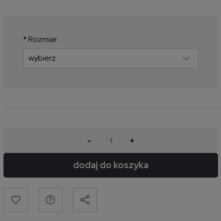
Jeżeli produkt jest sprzedawany
krócej niż 30 dni, wyświetlana jest
najniższa cena od momentu, kiedy
produkt pojawił się w sprzedaży.
*
Rozmiar:
-
+
dodaj do koszyka