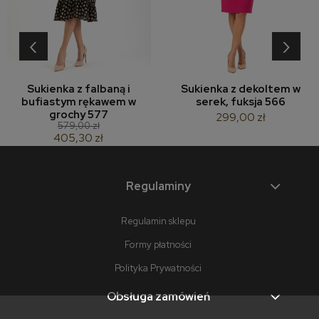
‹
›
Sukienka z falbaną i
Sukienka z dekoltem w
bufiastym rękawem w
serek, fuksja 566
grochy 577
299,00 zł
579,00 zł
405,30 zł
Regulaminy
Regulamin sklepu
Formy płatności
Polityka Prywatności
Obsługa zamówień