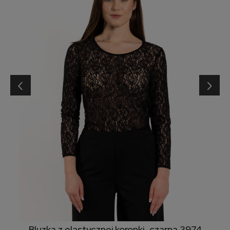
‹
›
Bluzka z elastycznej koronki, czarna 3974