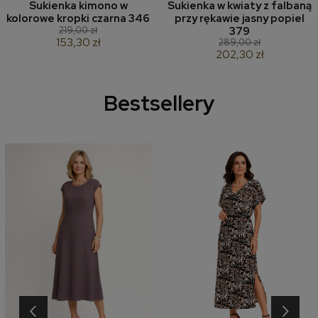
Sukienka kimono w
Sukienka w kwiaty z falbaną
kolorowe kropki czarna 346
przy rękawie jasny popiel
219,00 zł
379
153,30 zł
289,00 zł
202,30 zł
Bestsellery
‹
›