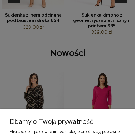
Sukienka z lnem odcinana
Sukienka kimono z
pod biustem śliwka 654
geometryczno etnicznym
printem 685
329,00 zł
339,00 zł
Nowości
Dbamy o Twoją prywatność
Pliki cookies i pokrewne im technologie umożliwiają poprawne