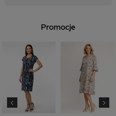
Promocje
‹
›