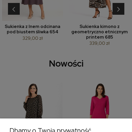
‹
›
Sukienka z lnem odcinana
Sukienka kimono z
pod biustem śliwka 654
geometryczno etnicznym
printem 685
329,00 zł
339,00 zł
Nowości
Dbamy o Twoją prywatność