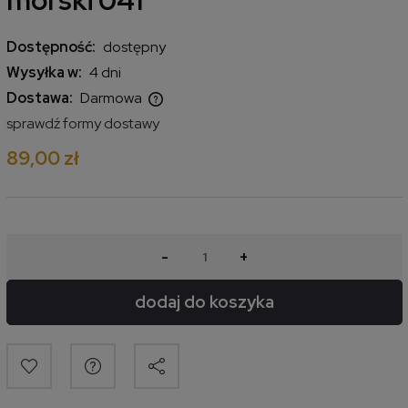
morski 041
Dostępność:
dostępny
Wysyłka w:
4 dni
Dostawa:
Darmowa
Cena nie zawiera ewentualnych kosztów płatności
sprawdź formy dostawy
89,00 zł
-
+
dodaj do koszyka