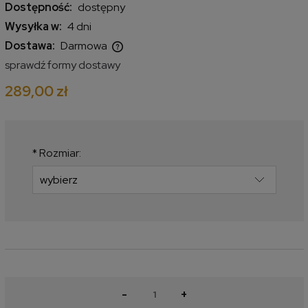
Dostępność:
dostępny
Wysyłka w:
4 dni
Dostawa:
Darmowa
Cena nie zawiera ewentualnych kosztów płatności
sprawdź formy dostawy
289,00 zł
*
Rozmiar:
-
+