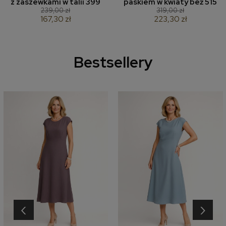
z zaszewkami w talii 399
paskiem w kwiaty beż 515
239,00 zł
319,00 zł
167,30 zł
223,30 zł
Bestsellery
‹
›