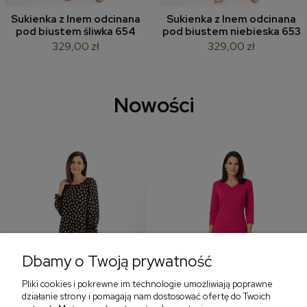
Sukienka z lnem odcinana
Sukienka z lnem odcinana
pod biustem śliwka 654
pod biustem niebieska 653
329,00 zł
329,00 zł
Nowości
Dbamy o Twoją prywatność
Pliki cookies i pokrewne im technologie umożliwiają poprawne
‹
›
działanie strony i pomagają nam dostosować ofertę do Twoich