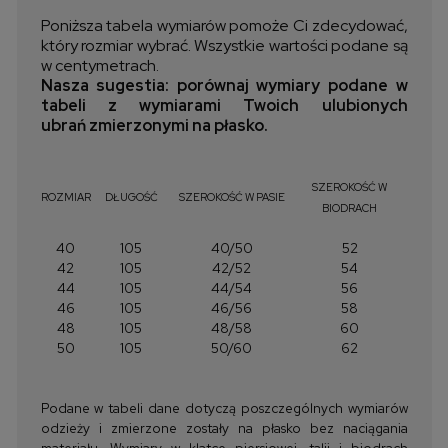
Poniższa tabela wymiarów pomoże Ci zdecydować,
który rozmiar wybrać. Wszystkie wartości podane są
w centymetrach.
Nasza sugestia: porównaj wymiary podane w
tabeli z wymiarami Twoich ulubionych
ubrań zmierzonymi na płasko.
SZEROKOŚĆ W
ROZMIAR
DŁUGOŚĆ
SZEROKOŚĆ W PASIE
BIODRACH
40
105
40/50
52
42
105
42/52
54
44
105
44/54
56
46
105
46/56
58
48
105
48/58
60
50
105
50/60
62
Podane w tabeli dane dotyczą poszczególnych wymiarów
odzieży i zmierzone zostały na płasko bez naciągania
materiału. Wymiary w klatce piersiowej, talii i biodrach