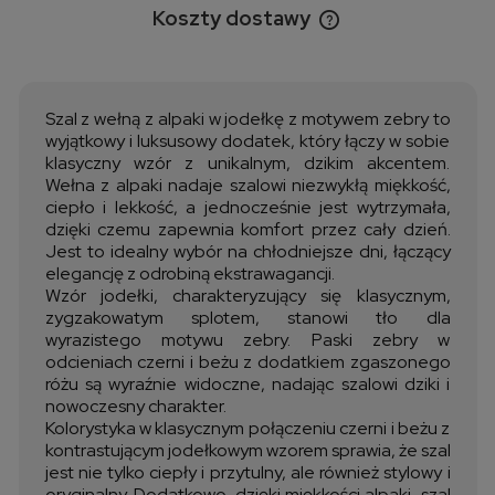
Koszty dostawy
Cena nie zawiera ewentualnych kosztów płatności
Szal z wełną z alpaki w jodełkę z motywem zebry to
wyjątkowy i luksusowy dodatek, który łączy w sobie
klasyczny wzór z unikalnym, dzikim akcentem.
Wełna z alpaki nadaje szalowi niezwykłą miękkość,
ciepło i lekkość, a jednocześnie jest wytrzymała,
dzięki czemu zapewnia komfort przez cały dzień.
Jest to idealny wybór na chłodniejsze dni, łączący
elegancję z odrobiną ekstrawagancji.
Wzór jodełki, charakteryzujący się klasycznym,
zygzakowatym splotem, stanowi tło dla
wyrazistego motywu zebry. Paski zebry w
odcieniach czerni i beżu z dodatkiem zgaszonego
różu są wyraźnie widoczne, nadając szalowi dziki i
nowoczesny charakter.
Kolorystyka w klasycznym połączeniu czerni i beżu z
kontrastującym jodełkowym wzorem sprawia, że szal
jest nie tylko ciepły i przytulny, ale również stylowy i
oryginalny. Dodatkowo, dzięki miękkości alpaki, szal