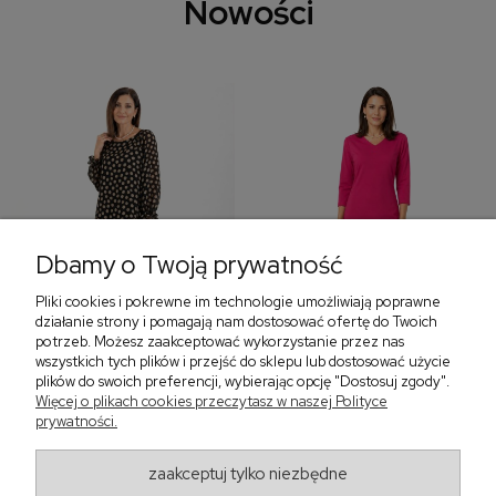
Nowości
Dbamy o Twoją prywatność
Pliki cookies i pokrewne im technologie umożliwiają poprawne
‹
›
działanie strony i pomagają nam dostosować ofertę do Twoich
potrzeb. Możesz zaakceptować wykorzystanie przez nas
wszystkich tych plików i przejść do sklepu lub dostosować użycie
plików do swoich preferencji, wybierając opcję "Dostosuj zgody".
Sukienka z falbaną i
Sukienka z dekoltem w
Więcej o plikach cookies przeczytasz w naszej Polityce
bufiastym rękawem w
serek, fuksja 566
prywatności.
grochy 577
299,00 zł
579,00 zł
zaakceptuj tylko niezbędne
405,30 zł