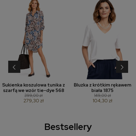
‹
›
Sukienka koszulowa tunika z
Bluzka z krótkim rękawem
szarfą we wzór tie-dye 568
biała 1875
399,00 zł
149,00 zł
279,30 zł
104,30 zł
Bestsellery