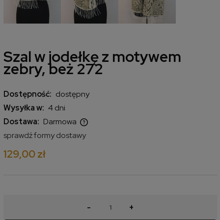
Szal w jodełkę z motywem
zebry, beż 272
Dostępność:
dostępny
Wysyłka w:
4 dni
Dostawa:
Darmowa
Cena nie zawiera ewentualnych kosztów płatności
sprawdź formy dostawy
129,00 zł
-
+