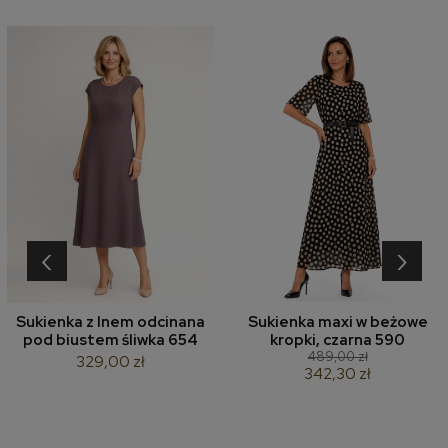
‹
›
Sukienka z lnem odcinana
Sukienka maxi w beżowe
pod biustem śliwka 654
kropki, czarna 590
489,00 zł
329,00 zł
342,30 zł