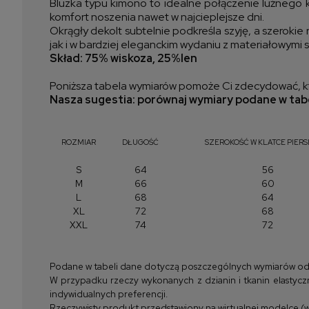
Bluzka typu kimono to idealne połączenie luźnego k
komfort noszenia nawet w najcieplejsze dni.
Okrągły dekolt subtelnie podkreśla szyję, a szerokie
jak i w bardziej eleganckim wydaniu z materiałowymi 
Skład: 75% wiskoza, 25%len
Poniższa tabela wymiarów pomoże Ci zdecydować, kt
Nasza sugestia: porównaj wymiary podane w tabe
ROZMIAR
DŁUGOŚĆ
SZEROKOŚĆ W KLATCE PIERS
S
64
56
M
66
60
L
68
64
XL
72
68
XXL
74
72
Podane w tabeli dane dotyczą poszczególnych wymiarów odzież
W przypadku rzeczy wykonanych z dzianin i tkanin elastyczn
indywidualnych preferencji.
Rzeczywisty produkt przedstawiony na wirtualnej modelce (wi