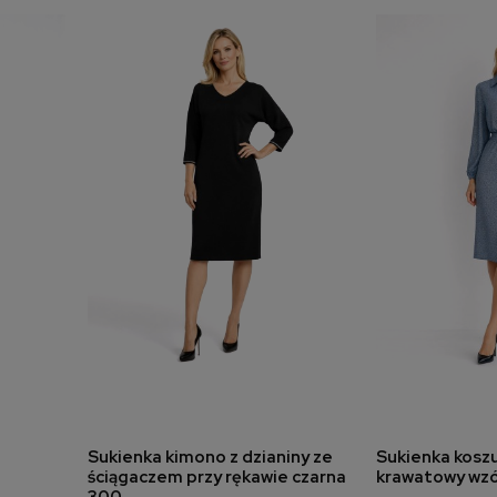
Sukienka kimono z dzianiny ze
Sukienka kosz
a
dodaj do koszyka
dodaj 
ściągaczem przy rękawie czarna
krawatowy wzór
300