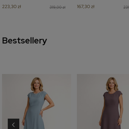
223,30 zł
167,30 zł
319,00 zł
239
Bestsellery
‹