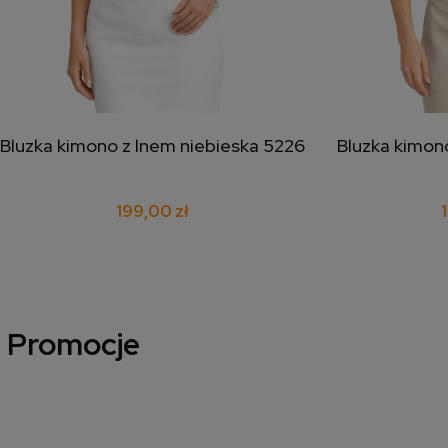
Bluzka kimono z lnem niebieska 5226
Bluzka kimon
dodaj do koszyka
doda
199,00 zł
Promocje