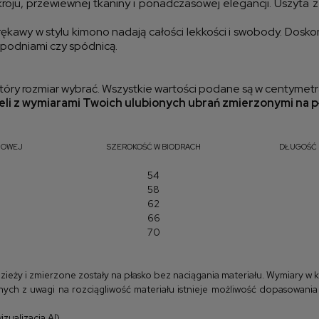
roju, przewiewnej tkaniny i ponadczasowej elegancji. Uszyta 
 rękawy w stylu kimono nadają całości lekkości i swobody. Dosko
spodniami czy spódnicą.
óry rozmiar wybrać. Wszystkie wartości podane są w centymetr
li z wymiarami Twoich ulubionych ubrań zmierzonymi na p
IOWEJ
SZEROKOŚĆ W BIODRACH
DŁUGOŚĆ 
54
58
62
66
70
y i zmierzone zostały na płasko bez naciągania materiału. Wymiary w kla
ych z uwagi na rozciągliwość materiału istnieje możliwość dopasowania
zualizacja AI)