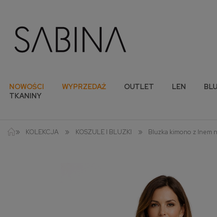
NOWOŚCI
WYPRZEDAŻ
OUTLET
LEN
BLU
TKANINY
»
»
»
KOLEKCJA
KOSZULE I BLUZKI
Bluzka kimono z lnem n