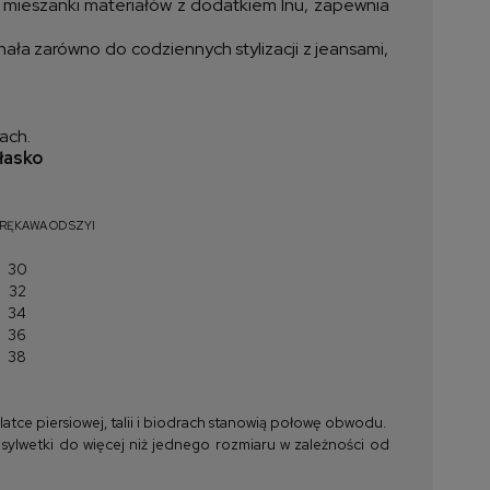
z mieszanki materiałów z dodatkiem lnu, zapewnia
nała zarówno do codziennych stylizacji z jeansami,
ach.
łasko
RĘKAWA OD SZYI
30
32
34
36
38
tce piersiowej, talii i biodrach stanowią połowę obwodu.
 sylwetki do więcej niż jednego rozmiaru w zależności od