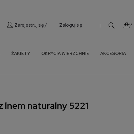
Zarejestruj się /
Zaloguj się
0
|
E
ŻAKIETY
OKRYCIA WIERZCHNIE
AKCESORIA
z lnem naturalny 5221