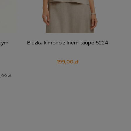
ącym
Bluzka kimono z lnem taupe 5224
Bl
dodaj do koszyka
199,00 zł
,00 zł