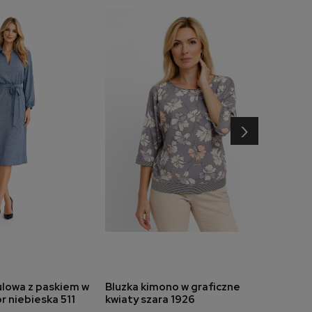
›
ulowa z paskiem w
Bluzka kimono w graficzne
Bluzk
do koszyka
dodaj do koszyka
 niebieska 511
kwiaty szara 1926
bord