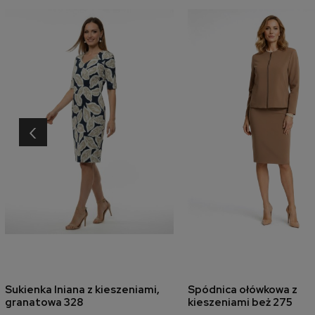
‹
Sukienka lniana z kieszeniami,
Spódnica ołówkowa z
dodaj do koszyka
dodaj do koszyk
granatowa 328
kieszeniami beż 275