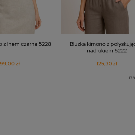
o z lnem czarna 5228
Bluzka kimono z połyskuj
j do koszyka
dodaj do koszyka
nadrukiem 5222
199,00 zł
125,30 zł
179