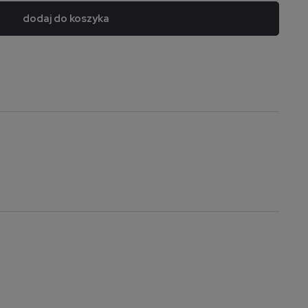
dodaj do koszyka
a nie zawiera ewentualnych