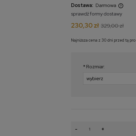
Dostawa:
Darmowa
sprawdź formy dostawy
Cena nie zawiera ewentualnych
230,30 zł
329,00 zł
kosztów płatności
Najniższa cena z 30 dni przed tą pr
Jeżeli produkt jes
krócej niż 30 dni, w
najniższa cena od 
*
Rozmiar:
produkt pojawił się 
-
+