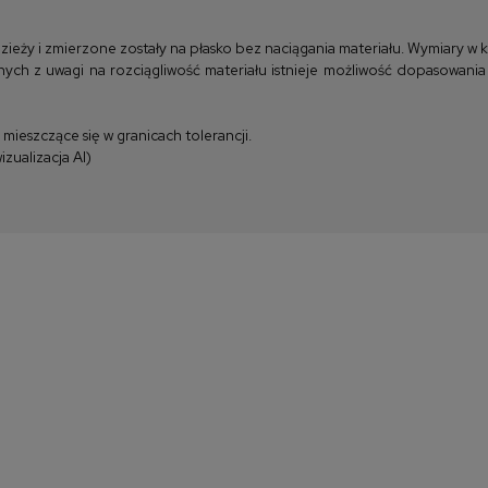
y i zmierzone zostały na płasko bez naciągania materiału. Wymiary w kla
ych z uwagi na rozciągliwość materiału istnieje możliwość dopasowania
ieszczące się w granicach tolerancji.
zualizacja AI)