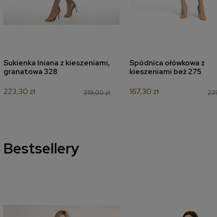
Sukienka lniana z kieszeniami,
Spódnica ołówkowa z
dodaj do koszyka
dodaj do koszyk
granatowa 328
kieszeniami beż 275
223,30 zł
167,30 zł
319,00 zł
239
Bestsellery