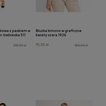
ulowa z paskiem w
Bluzka kimono w graficzne
Bluzk
do koszyka
dodaj do koszyka
 niebieska 511
kwiaty szara 1926
bord
111,30 zł
139,3
319,00 zł
159,00 zł