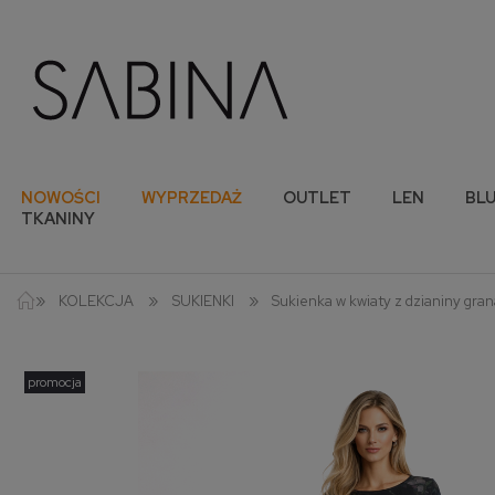
NOWOŚCI
WYPRZEDAŻ
OUTLET
LEN
BLU
TKANINY
»
»
»
KOLEKCJA
SUKIENKI
Sukienka w kwiaty z dzianiny gra
promocja