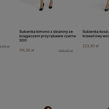
Sukienka kimono z dzianiny ze
Sukienka kosz
a
dodaj do koszyka
dodaj 
ściągaczem przy rękawie czarna
krawatowy wzór
300
223,30 zł
,00 zł
174,30 zł
249,00 zł