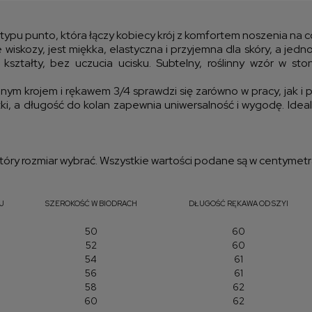
kos
ypu punto, która łączy kobiecy krój z komfortem noszenia na co
wiskozy, jest miękka, elastyczna i przyjemna dla skóry, a jed
kształty, bez uczucia ucisku. Subtelny, roślinny wzór w st
nym krojem i rękawem 3/4 sprawdzi się zarówno w pracy, jak i
tki, a długość do kolan zapewnia uniwersalność i wygodę. Ideal
óry rozmiar wybrać. Wszystkie wartości podane są w centymetr
J
SZEROKOŚĆ W BIODRACH
DŁUGOŚĆ RĘKAWA OD SZYI
50
60
52
60
54
61
56
61
58
62
60
62