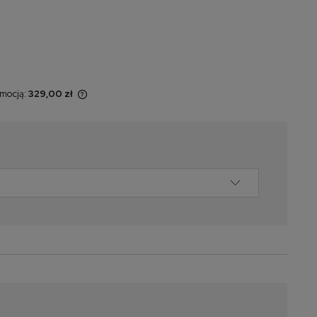
omocją:
329,00 zł
t sprzedawany
yświetlana jest
momentu, kiedy
w sprzedaży.