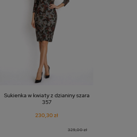
Sukienka w kwiaty z dzianiny szara
dodaj do koszyka
357
230,30 zł
329,00 zł