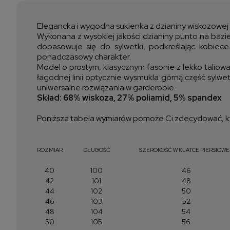
Elegancka i wygodna sukienka z dzianiny wiskozowej t
Wykonana z wysokiej jakości dzianiny punto na bazie 
dopasowuje się do sylwetki, podkreślając kobiece 
ponadczasowy charakter.
Model o prostym, klasycznym fasonie z lekko taliowa
łagodnej linii optycznie wysmukla górną część sylwe
uniwersalne rozwiązania w garderobie.
Skład: 68% wiskoza, 27% poliamid, 5% spandex
Poniższa tabela wymiarów pomoże Ci zdecydować, kt
ROZMIAR
DŁUGOŚĆ
SZEROKOŚĆ W KLATCE PIERSIOWE
40
100
46
42
101
48
44
102
50
46
103
52
48
104
54
50
105
56