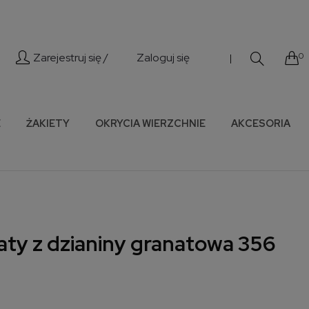
Zarejestruj się /
Zaloguj się
0
|
E
ŻAKIETY
OKRYCIA WIERZCHNIE
AKCESORIA
aty z dzianiny granatowa 356