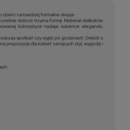
ztów płatności
 dzień i na bardziej formalne okazje.
nocześnie dobrze trzyma formę. Materiał delikatnie
onowanej kolorystyce nadaje sukience elegancki,
 podczas spotkań czy wyjść po godzinach. Dekolt o
na propozycja dla kobiet ceniących styl, wygodę i
ach.