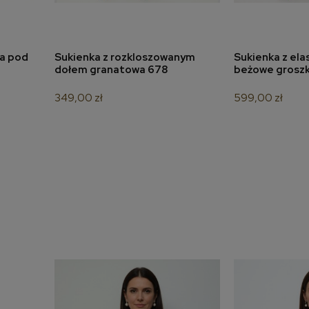
na pod
Sukienka z rozkloszowanym
Sukienka z elas
a
dodaj do koszyka
dodaj 
dołem granatowa 678
beżowe groszki
349,00 zł
599,00 zł