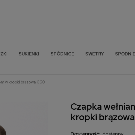
ZKI
SUKIENKI
SPÓDNICE
SWETRY
SPODNI
em w kropki brązowa 060
Czapka wełnian
kropki brązow
Dostępność:
dostępny