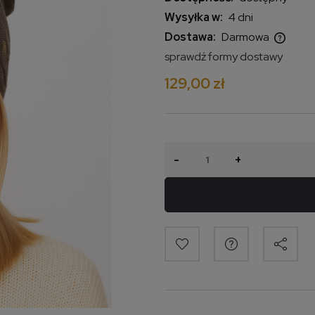
Wysyłka w:
4 dni
Dostawa:
Darmowa
sprawdź formy dostawy
Cena nie zawiera ewentualnych
129,00 zł
kosztów płatności
-
+