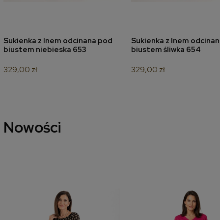
Sukienka z lnem odcinana pod
Sukienka z lnem odcina
dodaj do koszyka
dodaj do koszyk
biustem niebieska 653
biustem śliwka 654
329,00 zł
329,00 zł
Nowości