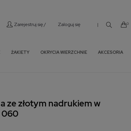
Zarejestruj się /
Zaloguj się
0
|
E
ŻAKIETY
OKRYCIA WIERZCHNIE
AKCESORIA
a ze złotym nadrukiem w
a 060