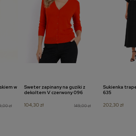
askiem w
Sweter zapinany na guziki z
Sukienka trap
a
dodaj do koszyka
dodaj 
dekoltem V czerwony 096
635
104,30 zł
202,30 zł
9,00 zł
149,00 zł