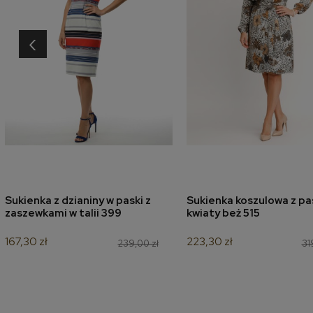
‹
Sukienka z dzianiny w paski z
Sukienka koszulowa z p
dodaj do koszyka
dodaj do koszyk
zaszewkami w talii 399
kwiaty beż 515
167,30 zł
223,30 zł
239,00 zł
31