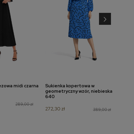
›
ezowa midi czarna
Sukienka kopertowa w
Sukie
do koszyka
dodaj do koszyka
geometryczny wzór, niebieska
szar
640
188,3
289,00 zł
272,30 zł
389,00 zł