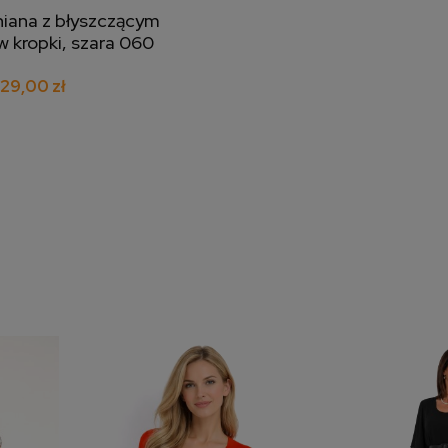
iana z błyszczącym
j do koszyka
 kropki, szara 060
129,00 zł