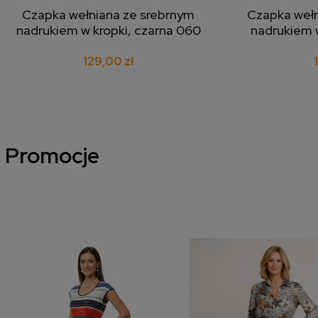
Czapka wełniana ze srebrnym
Czapka wełn
dodaj do koszyka
doda
nadrukiem w kropki, czarna 060
nadrukiem w
129,00 zł
Promocje