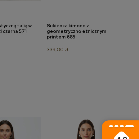
tyczną talią w
Sukienka kimono z
Suki
do koszyka
dodaj do koszyka
 czarna 571
geometryczno etnicznym
dołe
printem 685
349,
339,00 zł