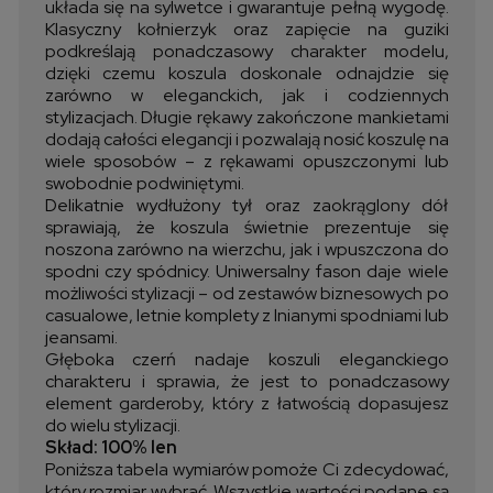
układa się na sylwetce i gwarantuje pełną wygodę.
Klasyczny kołnierzyk oraz zapięcie na guziki
podkreślają ponadczasowy charakter modelu,
dzięki czemu koszula doskonale odnajdzie się
zarówno w eleganckich, jak i codziennych
stylizacjach. Długie rękawy zakończone mankietami
dodają całości elegancji i pozwalają nosić koszulę na
wiele sposobów – z rękawami opuszczonymi lub
swobodnie podwiniętymi.
Delikatnie wydłużony tył oraz zaokrąglony dół
sprawiają, że koszula świetnie prezentuje się
noszona zarówno na wierzchu, jak i wpuszczona do
spodni czy spódnicy. Uniwersalny fason daje wiele
możliwości stylizacji – od zestawów biznesowych po
casualowe, letnie komplety z lnianymi spodniami lub
jeansami.
Głęboka czerń nadaje koszuli eleganckiego
charakteru i sprawia, że jest to ponadczasowy
element garderoby, który z łatwością dopasujesz
do wielu stylizacji.
Skład: 100% len
Poniższa tabela wymiarów pomoże Ci zdecydować,
który rozmiar wybrać. Wszystkie wartości podane są