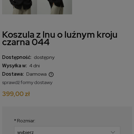
Koszula z lnu o luźnym kroju
czarna 044
Dostępność:
dostępny
Wysyłka w:
4 dni
Dostawa:
Darmowa
Cena nie zawiera ewentualnych kosztów płatności
sprawdź formy dostawy
399,00 zł
*
Rozmiar: