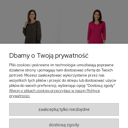
Dbamy o Twoją prywatność
Pliki cookies i pokrewne im technologie umożliwiają poprawne
‹
›
działanie strony i pomagają nam dostosować ofertę do Twoich
potrzeb. Możesz zaakceptować wykorzystanie przez nas
wszystkich tych plików i przejść do sklepu lub dostosować użycie
plików do swoich preferencji, wybierając opcję "Dostosuj zgody".
Sukienka z falbaną i
Sukienka z dekoltem w
Więcej o plikach cookies przeczytasz w naszej Polityce
bufiastym rękawem w
serek, fuksja 566
prywatności.
grochy 577
299,00 zł
579,00 zł
zaakceptuj tylko niezbędne
405,30 zł
dostosuj zgody