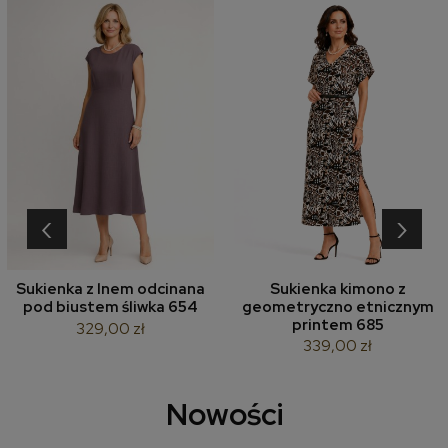
‹
›
Sukienka z lnem odcinana
Sukienka kimono z
pod biustem śliwka 654
geometryczno etnicznym
printem 685
329,00 zł
339,00 zł
Nowości