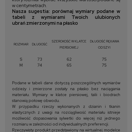
w centymetrach.
Nasza sugestia: porównaj wymiary podane w
tabeli z wymiarami Twoich ulubionych
ubrań zmierzonymi na płasko
SZEROKOŚĆ W KLATCE
DŁUGOŚĆ RĘKAWA
ROZMIAR
DŁUGOŚĆ
PIERSIOWEJ
OD SZYI
S
73
62
75
M
74
65
75
Podane w tabeli dane dotyczą poszczególnych wymiarów
odzieży i zmierzone zostały na płasko bez naciągania
materiału. Wymiary w klatce piersiowej, talii i biodrach
stanowią połowę obwodu.
W przypadku rzeczy wykonanych z dzianin i tkanin
elastycznych z uwagi na rozciągliwość materiału istnieje
możliwość dopasowania sylwetki do więcej niż jednego
rozmiaru w zależności od indywidualnych preferencji.
Rzeczywisty produkt przedstawiony na wirtualnej modelce