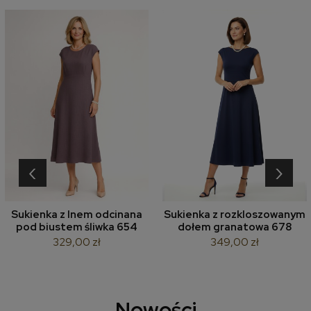
‹
›
Sukienka z lnem odcinana
Sukienka z rozkloszowanym
pod biustem śliwka 654
dołem granatowa 678
329,00 zł
349,00 zł
Nowości