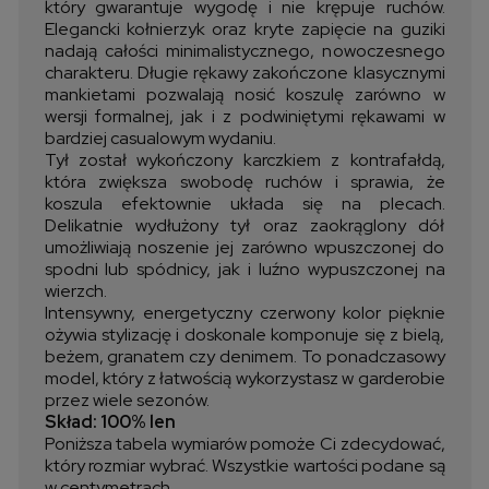
który gwarantuje wygodę i nie krępuje ruchów.
Elegancki kołnierzyk oraz kryte zapięcie na guziki
nadają całości minimalistycznego, nowoczesnego
charakteru. Długie rękawy zakończone klasycznymi
mankietami pozwalają nosić koszulę zarówno w
wersji formalnej, jak i z podwiniętymi rękawami w
bardziej casualowym wydaniu.
Tył został wykończony karczkiem z kontrafałdą,
która zwiększa swobodę ruchów i sprawia, że
koszula efektownie układa się na plecach.
Delikatnie wydłużony tył oraz zaokrąglony dół
umożliwiają noszenie jej zarówno wpuszczonej do
spodni lub spódnicy, jak i luźno wypuszczonej na
wierzch.
Intensywny, energetyczny czerwony kolor pięknie
ożywia stylizację i doskonale komponuje się z bielą,
beżem, granatem czy denimem. To ponadczasowy
model, który z łatwością wykorzystasz w garderobie
przez wiele sezonów.
Skład: 100% len
Poniższa tabela wymiarów pomoże Ci zdecydować,
który rozmiar wybrać. Wszystkie wartości podane są
w centymetrach.