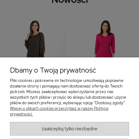
Dbamy o Twoją prywatność
Pliki cookies i pokrewne im technologie umożliwiają poprawne
‹
›
działanie strony i pomagają nam dostosować ofertę do Twoich
potrzeb. Możesz zaakceptować wykorzystanie przez nas
wszystkich tych plików i przejść do sklepu lub dostosować użycie
plików do swoich preferencji, wybierając opcję "Dostosuj zgody".
Sukienka z falbaną i
Sukienka z dekoltem w
Więcej o plikach cookies przeczytasz w naszej Polityce
bufiastym rękawem w
serek, fuksja 566
prywatności.
grochy 577
299,00 zł
579,00 zł
zaakceptuj tylko niezbędne
405,30 zł