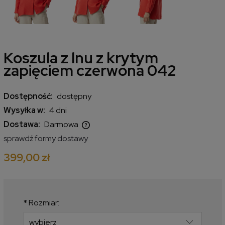
Koszula z lnu z krytym
zapięciem czerwona 042
Dostępność:
dostępny
Wysyłka w:
4 dni
Dostawa:
Darmowa
Cena nie zawiera ewentualnych kosztów płatności
sprawdź formy dostawy
399,00 zł
*
Rozmiar: