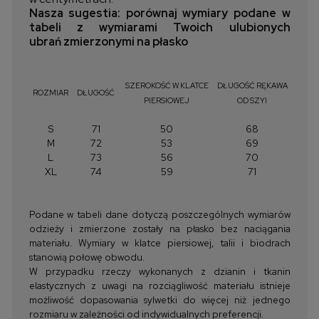
Nasza sugestia: porównaj wymiary podane w
tabeli z wymiarami Twoich ulubionych
ubrań zmierzonymi na płasko
SZEROKOŚĆ W KLATCE
DŁUGOŚĆ RĘKAWA
ROZMIAR
DŁUGOŚĆ
PIERSIOWEJ
OD SZYI
S
71
50
68
M
72
53
69
L
73
56
70
XL
74
59
71
Podane w tabeli dane dotyczą poszczególnych wymiarów
odzieży i zmierzone zostały na płasko bez naciągania
materiału. Wymiary w klatce piersiowej, talii i biodrach
stanowią połowę obwodu.
W przypadku rzeczy wykonanych z dzianin i tkanin
elastycznych z uwagi na rozciągliwość materiału istnieje
możliwość dopasowania sylwetki do więcej niż jednego
rozmiaru w zależności od indywidualnych preferencji.