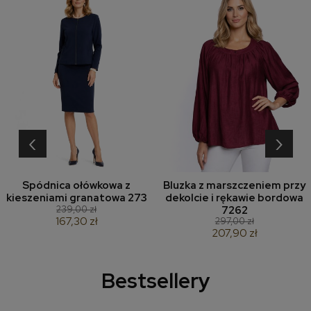
‹
›
Spódnica ołówkowa z
Bluzka z marszczeniem przy
kieszeniami granatowa 273
dekolcie i rękawie bordowa
239,00 zł
7262
167,30 zł
297,00 zł
207,90 zł
Bestsellery