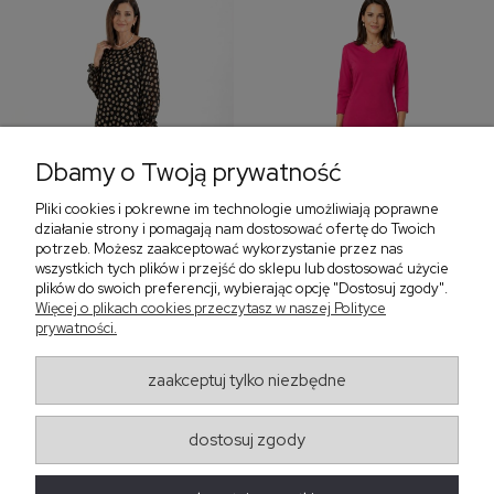
Dbamy o Twoją prywatność
Pliki cookies i pokrewne im technologie umożliwiają poprawne
‹
›
działanie strony i pomagają nam dostosować ofertę do Twoich
potrzeb. Możesz zaakceptować wykorzystanie przez nas
wszystkich tych plików i przejść do sklepu lub dostosować użycie
plików do swoich preferencji, wybierając opcję "Dostosuj zgody".
Sukienka z falbaną i
Sukienka z dekoltem w
Więcej o plikach cookies przeczytasz w naszej Polityce
bufiastym rękawem w
serek, fuksja 566
prywatności.
grochy 577
299,00 zł
579,00 zł
zaakceptuj tylko niezbędne
405,30 zł
dostosuj zgody
Regulaminy