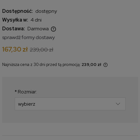
Dostępność:
dostępny
Wysyłka w:
4 dni
Dostawa:
Darmowa
Cena nie zawiera ewentualnych kosztów płatności
sprawdź formy dostawy
167,30 zł
239,00 zł
Najniższa cena z 30 dni przed tą promocją:
239,00 zł
Jeżeli produkt jest sprzedawany
krócej niż 30 dni, wyświetlana jest
najniższa cena od momentu, kiedy
produkt pojawił się w sprzedaży.
*
Rozmiar: