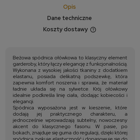
Opis
Dane techniczne
Koszty dostawy
Cena nie zawiera ewentualnych kosztów płatności
Beżowa spódnica ołówkowa to klasyczny element
garderoby, który łączy elegancję z funkcjonalnością.
Wykonana z wysokiej jakości tkaniny z dodatkiem
elastanu, posiada delikatną podszewkę, która
zapewnia komfort noszenia i sprawia, że materiał
ładnie układa się na sylwetce. Krój ołówkowy
idealnie podkreśla linię ciała, dodając kobiecości i
elegancji.
Spódnica wyposażona jest w kieszenie, które
dodają jej praktycznego charakteru, a
jednocześnie wprowadzają subtelny, nowoczesny
akcent do klasycznego fasonu. W pasie, po
bokach, znajduje się guma do regulacji, dzięki której
spódnica zyskuje elastyczność i dopasowuje się do