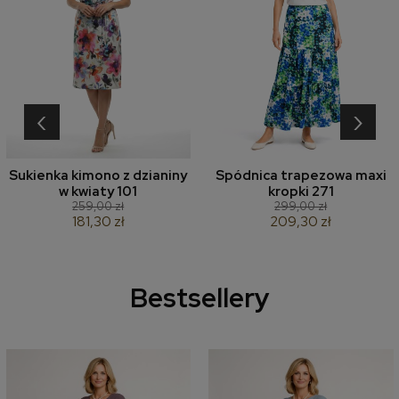
‹
›
Sukienka kimono z dzianiny
Spódnica trapezowa maxi
w kwiaty 101
kropki 271
259,00 zł
299,00 zł
181,30 zł
209,30 zł
Bestsellery