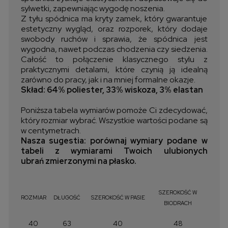
sylwetki, zapewniając wygodę noszenia.
Z tyłu spódnica ma kryty zamek, który gwarantuje
estetyczny wygląd, oraz rozporek, który dodaje
swobody ruchów i sprawia, że spódnica jest
wygodna, nawet podczas chodzenia czy siedzenia.
Całość to połączenie klasycznego stylu z
praktycznymi detalami, które czynią ją idealną
zarówno do pracy, jak i na mniej formalne okazje.
Skład: 64% poliester, 33% wiskoza, 3% elastan
Poniższa tabela wymiarów pomoże Ci zdecydować,
który rozmiar wybrać. Wszystkie wartości podane są
w centymetrach.
Nasza sugestia: porównaj wymiary podane w
tabeli z wymiarami Twoich ulubionych
ubrań zmierzonymi na płasko.
SZEROKOŚĆ W
ROZMIAR
DŁUGOŚĆ
SZEROKOŚĆ W PASIE
BIODRACH
40
63
40
48