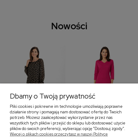
Nowości
Dbamy o Twoją prywatność
Pliki cookies i pokrewne im technologie umożliwiają poprawne
‹
›
działanie strony i pomagają nam dostosować ofertę do Twoich
potrzeb. Możesz zaakceptować wykorzystanie przez nas
wszystkich tych plików i przejść do sklepu lub dostosować użycie
plików do swoich preferencji, wybierając opcję "Dostosuj zgody".
Sukienka z falbaną i
Sukienka z dekoltem w
Więcej o plikach cookies przeczytasz w naszej Polityce