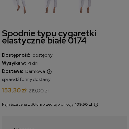
Spodnie typu cygaretki
elastyczne białe 0174
Dostępność:
dostępny
Wysyłka w:
4 dni
Dostawa:
Darmowa
Cena nie zawiera ewentualnych kosztów płatności
sprawdź formy dostawy
153,30 zł
219,00 zł
Najniższa cena z 30 dni przed tą promocją:
109,50 zł
Jeżeli produkt jest sprzedawany
krócej niż 30 dni, wyświetlana jest
najniższa cena od momentu, kiedy
produkt pojawił się w sprzedaży.