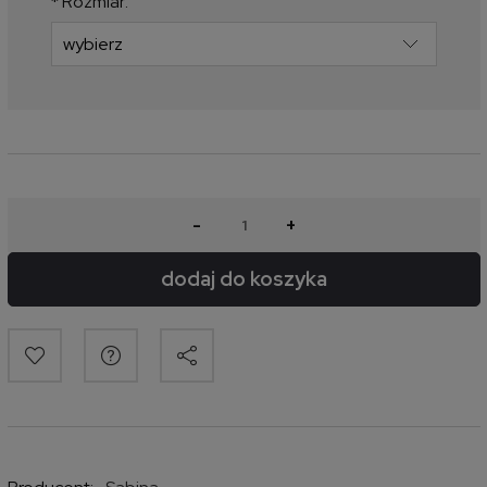
*
Rozmiar:
-
+
dodaj do koszyka