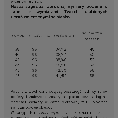
w centymetrach.
Nasza sugestia: porównaj wymiary podane w
tabeli z wymiarami Twoich ulubionych
ubrań zmierzonymi na płasko.
SZEROKOŚĆ W
ROZMIAR
DŁUGOŚĆ
SZEROKOŚĆ W PASIE
BIODRACH
38
96
34/42
48
40
96
36/44
50
42
96
38/46
52
44
96
40/48
54
46
96
42/50
56
48
96
44/52
58
Podane w tabeli dane dotyczą poszczególnych wymiarów
odzieży i zmierzone zostały na płasko bez naciągania
materiału. Wymiary w klatce piersiowej, talii i biodrach
stanowią połowę obwodu.
W przypadku rzeczy wykonanych z dzianin i tkanin
elastycznych z uwagi na rozciągliwość materiału istnieje