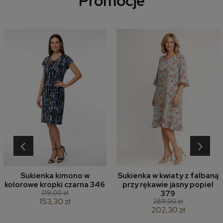
Promocje
‹
›
Sukienka kimono w
Sukienka w kwiaty z falbaną
kolorowe kropki czarna 346
przy rękawie jasny popiel
219,00 zł
379
153,30 zł
289,00 zł
202,30 zł