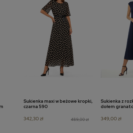
Sukienka maxi w beżowe kropki,
Sukienka z ro
a
dodaj do koszyka
dodaj 
ym
czarna 590
dołem granat
342,30 zł
349,00 zł
489,00 zł