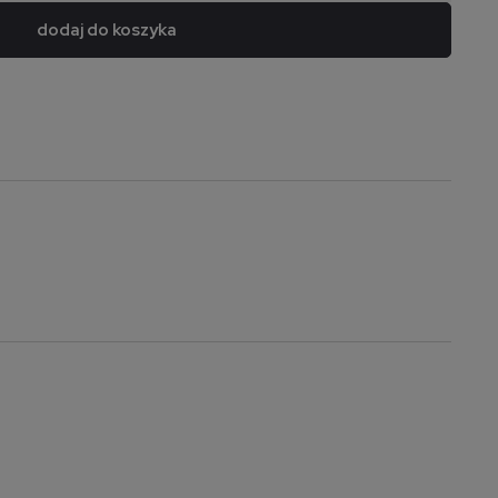
dodaj do koszyka
a nie zawiera ewentualnych