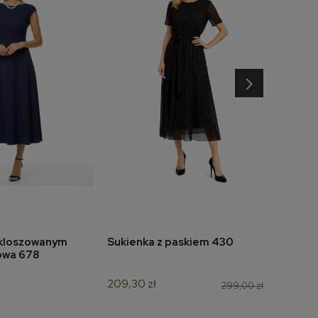
›
zkloszowanym
Sukienka z paskiem 430
Suki
do koszyka
dodaj do koszyka
owa 678
nieb
209,30 zł
349,
299,00 zł