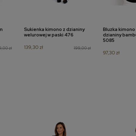
em
Sukienka kimono z dzianiny
Bluzka kimono 
a
dodaj do koszyka
dodaj 
welurowej w paski 476
dzianiny bamb
5085
139,30 zł
9,00 zł
199,00 zł
97,30 zł