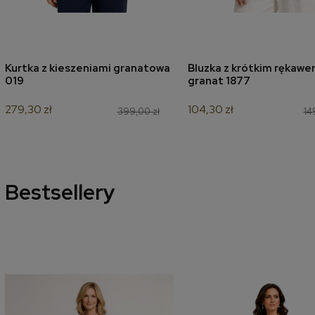
Kurtka z kieszeniami granatowa
Bluzka z krótkim rękaw
dodaj do koszyka
dodaj do koszyk
019
granat 1877
279,30 zł
104,30 zł
399,00 zł
14
Bestsellery