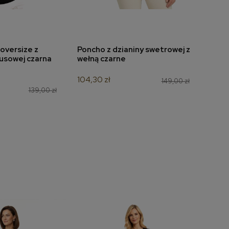
oversize z
Poncho z dzianiny swetrowej z
Bluz
do koszyka
dodaj do koszyka
usowej czarna
wełną czarne
7198
104,30 zł
132,3
149,00 zł
139,00 zł