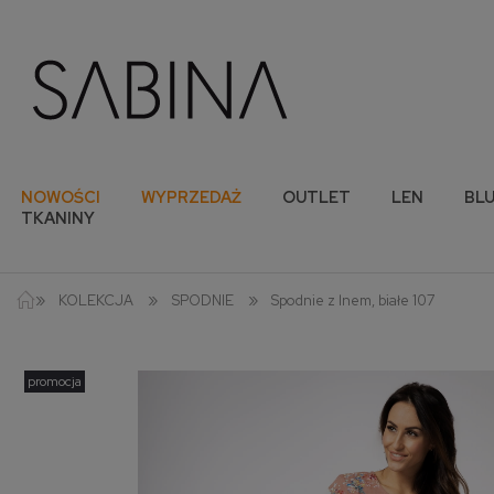
NOWOŚCI
WYPRZEDAŻ
OUTLET
LEN
BLU
TKANINY
»
»
»
KOLEKCJA
SPODNIE
Spodnie z lnem, białe 107
promocja