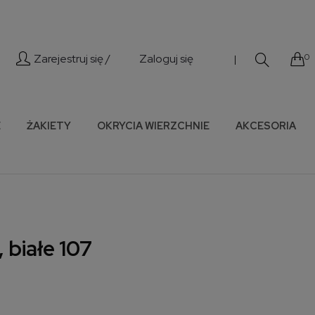
Zarejestruj się /
Zaloguj się
0
|
E
ŻAKIETY
OKRYCIA WIERZCHNIE
AKCESORIA
 białe 107