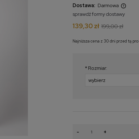
Dostawa:
Darmowa
sprawdź formy dostawy
Cena nie zawiera ewentualnych
139,30 zł
199,00 zł
kosztów płatności
Najniższa cena z 30 dni przed tą pr
Jeżeli produkt jest 
krócej niż 30 dni, wy
najniższa cena od m
*
Rozmiar:
produkt pojawił się w
-
+