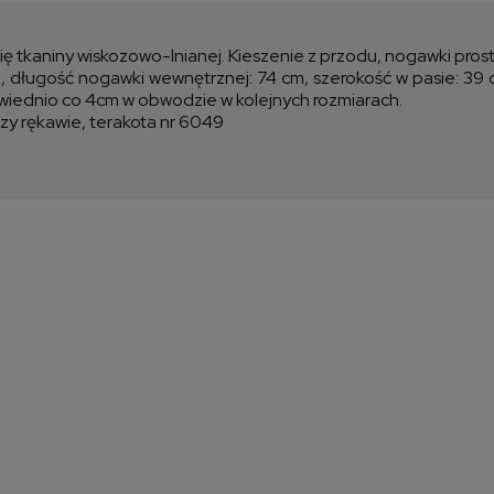
kos
się tkaniny wiskozowo-lnianej. Kieszenie z przodu, nogawki pros
 długość nogawki wewnętrznej: 74 cm, szerokość w pasie: 39 c
owiednio co 4cm w obwodzie w kolejnych rozmiarach.
zy rękawie, terakota nr 6049