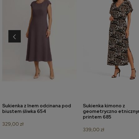
‹
Sukienka z lnem odcinana pod
Sukienka kimono z
dodaj do koszyka
dodaj do koszyk
biustem śliwka 654
geometryczno etniczn
printem 685
329,00 zł
339,00 zł