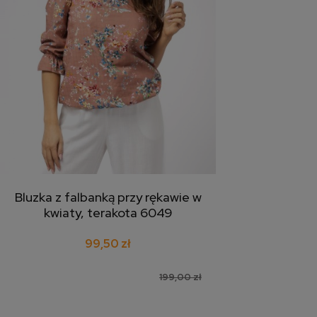
Bluzka z falbanką przy rękawie w
dodaj do koszyka
kwiaty, terakota 6049
99,50 zł
199,00 zł