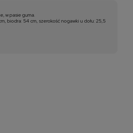
ztów płatności
te, w pasie guma.
m, biodra: 54 cm, szerokość nogawki u dołu: 25,5