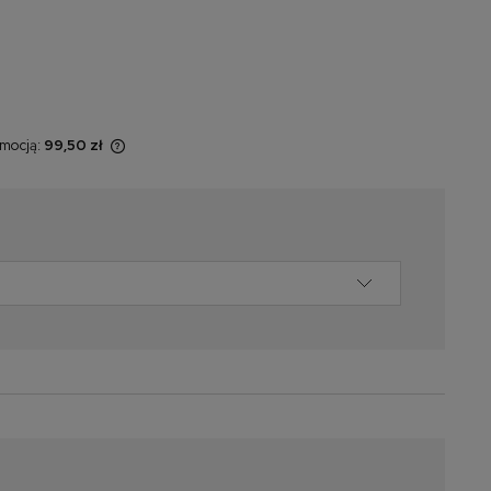
omocją:
99,50 zł
sprzedawany
świetlana jest
omentu, kiedy
 sprzedaży.