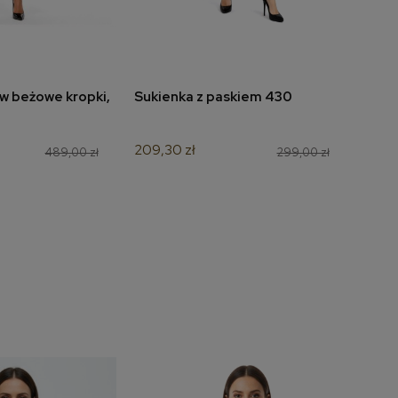
w beżowe kropki,
Sukienka z paskiem 430
Suki
do koszyka
dodaj do koszyka
nieb
209,30 zł
349,
489,00 zł
299,00 zł