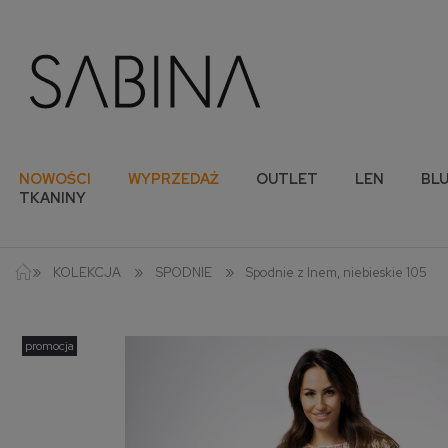
NOWOŚCI
WYPRZEDAŻ
OUTLET
LEN
BLU
TKANINY
»
»
»
KOLEKCJA
SPODNIE
Spodnie z lnem, niebieskie 105
promocja