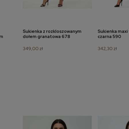
Sukienka z rozkloszowanym
Sukienka maxi 
a
dodaj do koszyka
dodaj 
ym
dołem granatowa 678
czarna 590
349,00 zł
342,30 zł