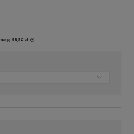
omocją:
99,50 zł
sprzedawany
świetlana jest
omentu, kiedy
 sprzedaży.