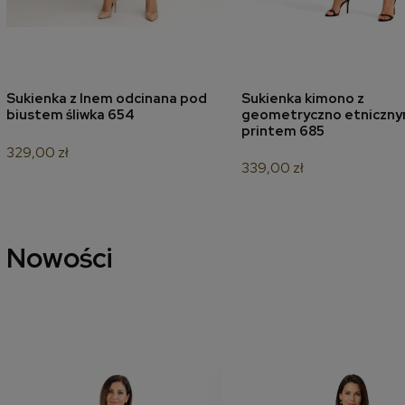
Sukienka z lnem odcinana pod
Sukienka kimono z
dodaj do koszyka
dodaj do koszyk
biustem śliwka 654
geometryczno etniczn
printem 685
329,00 zł
339,00 zł
Nowości