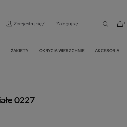
Zarejestruj się /
Zaloguj się
0
|
E
ŻAKIETY
OKRYCIA WIERZCHNIE
AKCESORIA
iałe 0227