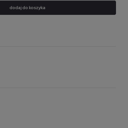
dodaj do koszyka
a nie zawiera ewentualnych