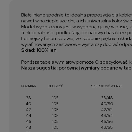
Białe lniane spodnie to idealna propozycja dla kobi
nawet w najcieplejsze dni, a ich uniwersalny kolor ś
Model wyposażony jest w wygodną gumę w pasie, któ
funkcjonalności i podkreślają casualowy charakter sp
Luźniejszy fason sprawia, że spodnie pięknie układaj
wyrafinowanych zestawów – wystarczy dobrać odpowie
Skład: 100% len
Poniższa tabela wymiarów pomoże Ci zdecydować, kt
Nasza sugestia: porównaj wymiary podane w tabe
ROZMIAR
DŁUGOŚĆ
SZEROKOŚĆ W PASIE
38
105
38/48
40
105
40/50
42
105
42/52
44
105
44/54
46
105
46/56
48
105
48/58