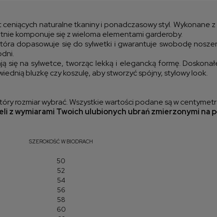
kos
et ceniących naturalne tkaniny i ponadczasowy styl. Wykonane 
wietnie komponuje się z wieloma elementami garderoby.
ra dopasowuje się do sylwetki i gwarantuje swobodę noszeni
odni.
ą się na sylwetce, tworząc lekką i elegancką formę. Doskonałe
dnią bluzkę czy koszulę, aby stworzyć spójny, stylowy look.
óry rozmiar wybrać. Wszystkie wartości podane są w centymetr
li z wymiarami Twoich ulubionych ubrań zmierzonymi na p
SZEROKOŚĆ W BIODRACH
50
52
54
56
58
60