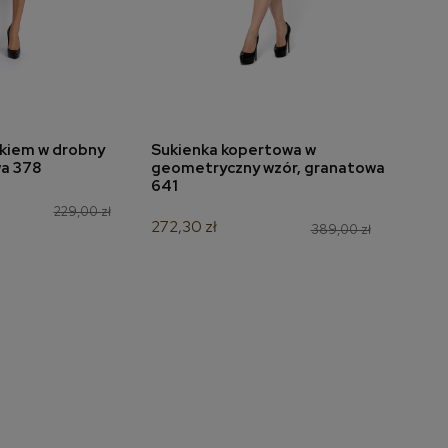
skiem w drobny
Sukienka kopertowa w
Sukie
do koszyka
dodaj do koszyka
a 378
geometryczny wzór, granatowa
dzia
641
brąz
229,00 zł
272,30 zł
209,
389,00 zł