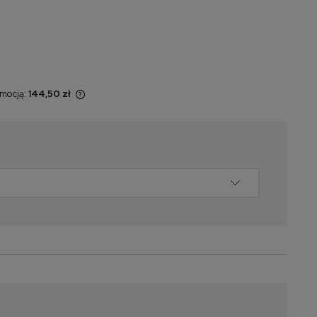
omocją:
144,50 zł
 sprzedawany
yświetlana jest
momentu, kiedy
w sprzedaży.