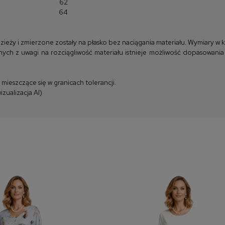
62
64
y i zmierzone zostały na płasko bez naciągania materiału. Wymiary w kla
ych z uwagi na rozciągliwość materiału istnieje możliwość dopasowania
ieszczące się w granicach tolerancji.
zualizacja AI)