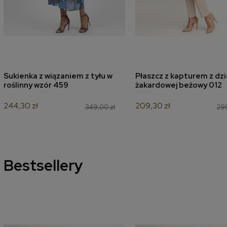
Sukienka z wiązaniem z tyłu w
Płaszcz z kapturem z dzi
dodaj do koszyka
dodaj do koszyk
roślinny wzór 459
żakardowej beżowy 012
244,30 zł
209,30 zł
349,00 zł
299
Bestsellery