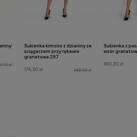
aniny
Sukienka kimono z dzianiny ze
Sukienka z pa
a
dodaj do koszyka
dodaj 
ściągaczem przy rękawie
wzór granatow
granatowa 297
160,30 zł
,00 zł
174,30 zł
249,00 zł