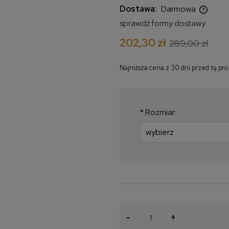
Dostawa:
Darmowa
sprawdź formy dostawy
Cena nie zawiera ewentualnych
202,30 zł
289,00 zł
kosztów płatności
Najniższa cena z 30 dni przed tą pr
Jeżeli produkt jest
krócej niż 30 dni, w
najniższa cena od 
*
Rozmiar:
produkt pojawił się 
-
+