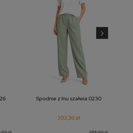
›
226
Spodnie z lnu szałwia 0230
dodaj do koszyka
202,30 zł
,00 zł
289,00 zł