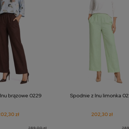
 lnu brązowe 0229
Spodnie z lnu limonka 0
j do koszyka
dodaj do koszyka
202,30 zł
202,30 zł
289,00 zł
289