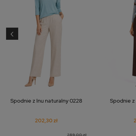
‹
Spodnie z lnu naturalny 0228
Spodnie z
dodaj do koszyka
doda
202,30 zł
289,00 zł